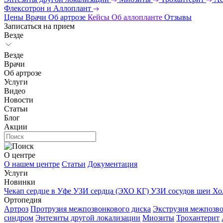
Флексотрон и Аллоплант
Цены
Врачи
Об артрозе
Кейсы
Об аллопланте
Отзывы
Записаться на прием
Везде
Везде
Врачи
Об артрозе
Услуги
Видео
Новости
Статьи
Блог
Акции
О центре
О нашем центре
Статьи
Документация
Услуги
Новинки
Чекап сердце в Уфе
УЗИ сердца (ЭХО КГ)
УЗИ сосудов шеи
Хо
Ортопедия
Артроз
Протрузия межпозвонкового диска
Экструзия межпозво
синдром
Энтезиты другой локализации
Миозиты
Трохантерит