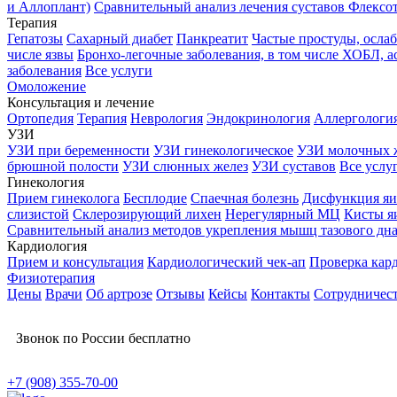
и Аллоплант)
Сравнительный анализ лечения суставов Флексо
Терапия
Гепатозы
Сахарный диабет
Панкреатит
Частые простуды, осл
числе язвы
Бронхо-легочные заболевания, в том числе ХОБЛ, а
заболевания
Все услуги
Омоложение
Консультация и лечение
Ортопедия
Терапия
Неврология
Эндокринология
Аллергологи
УЗИ
УЗИ при беременности
УЗИ гинекологическое
УЗИ молочных 
брюшной полости
УЗИ слюнных желез
УЗИ суставов
Все услу
Гинекология
Прием гинеколога
Бесплодие
Спаечная болезнь
Дисфункция яи
слизистой
Склерозирующий лихен
Нерегулярный МЦ
Кисты я
Сравнительный анализ методов укрепления мышц тазового дн
Кардиология
Прием и консультация
Кардиологический чек-ап
Проверка кар
Физиотерапия
Цены
Врачи
Об артрозе
Отзывы
Кейсы
Контакты
Сотрудничес
Звонок по России бесплатно
+7 (908) 355-70-00