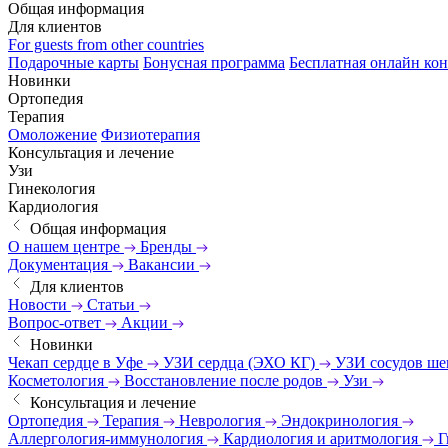
Общая информация
Для клиентов
For guests from other countries
Подарочные карты
Бонусная программа
Бесплатная онлайн кон
Новинки
Ортопедия
Терапия
Омоложение
Физиотерапия
Консультация и лечение
Узи
Гинекология
Кардиология
Общая информация
О нашем центре
Бренды
Документация
Вакансии
Для клиентов
Новости
Статьи
Вопрос-ответ
Акции
Новинки
Чекап сердце в Уфе
УЗИ сердца (ЭХО КГ)
УЗИ сосудов ш
Косметология
Восстановление после родов
Узи
Консультация и лечение
Ортопедия
Терапия
Неврология
Эндокринология
Аллергология-иммунология
Кардиология и аритмология
Г