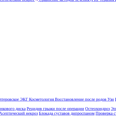
лтеровское ЭКГ
Косметология
Восстановление после родов
Узи
нкового диска
Рецидив грыжи после операции
Остеохондроз
Эп
Асептический некроз
Блокада суставов дипроспаном
Проверка с