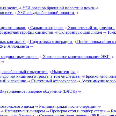
ных желез
УЗИ органов брюшной полости и почек
дов шеи
УЗИ сосудов брюшной полости
ция яичников
Сальпингоофорит
Хронический эндометрит
Возрастная атрофия слизистой
Склерозирующий лихен
Тонк
вых контактах
Подготовка к операции
Противопоказания к
RP и Аллопланта
 кардиостимуляторов
Холтеровское мониторирование ЭКГ
и
ы, ослабленный иммунитет
Импотенция
лудочно-кишечного тракта, в том числе язвы
Бронхо-легочные
ный к лечению
Системный атеросклероз
Аутоиммунные заб
Внутривенное лазерное облучение (ВЛОК)
позвонкового диска
Рецидив грыжи после операции
т
Импиджмент синдром
Проверка стоп и подбор стелек
Бл
ептический некроз
Сравнение методов лечения (PRP терапия