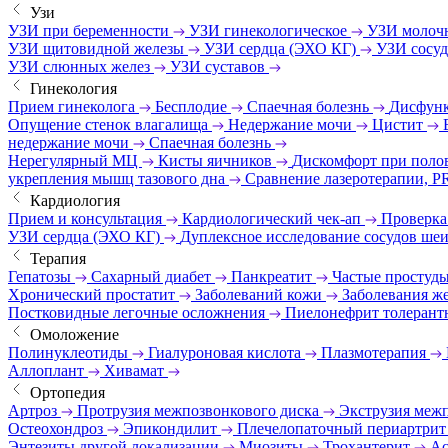
Узи
УЗИ при беременности
УЗИ гинекологическое
УЗИ молоч
УЗИ щитовидной железы
УЗИ сердца (ЭХО КГ)
УЗИ сосу
УЗИ слюнных желез
УЗИ суставов
Гинекология
Прием гинеколога
Бесплодие
Спаечная болезнь
Дисфунк
Опущение стенок влагалища
Недержание мочи
Цистит
недержание мочи
Спаечная болезнь
Нерегулярный МЦ
Кисты яичников
Дискомфорт при поло
укрепления мышц тазового дна
Сравнение лазеротерапии, P
Кардиология
Прием и консультация
Кардиологический чек-ап
Проверка
УЗИ сердца (ЭХО КГ)
Дуплексное исследование сосудов ше
Терапия
Гепатозы
Сахарный диабет
Панкреатит
Частые простуд
Хронический простатит
Заболеваний кожи
Заболевания же
Постковидные легочные осложнения
Пиелонефрит толерант
Омоложение
Полинуклеотиды
Гиалуроновая кислота
Плазмотерапия
Аллоплант
Хивамат
Ортопедия
Артроз
Протрузия межпозвонкового диска
Экструзия меж
Остеохондроз
Эпикондилит
Плечелопаточный периартри
Энтезиты другой локализации
Миозиты
Трохантерит
Ас