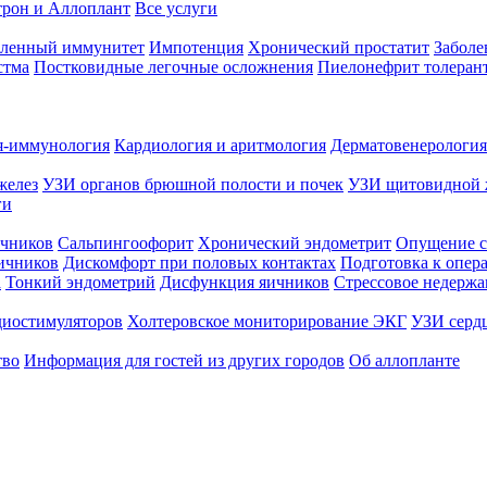
трон и Аллоплант
Все услуги
абленный иммунитет
Импотенция
Хронический простатит
Заболе
стма
Постковидные легочные осложнения
Пиелонефрит толеран
я-иммунология
Кардиология и аритмология
Дерматовенерология
желез
УЗИ органов брюшной полости и почек
УЗИ щитовидной 
ги
чников
Сальпингоофорит
Хронический эндометрит
Опущение с
ичников
Дискомфорт при половых контактах
Подготовка к опер
а
Тонкий эндометрий
Дисфункция яичников
Стрессовое недержа
диостимуляторов
Холтеровское мониторирование ЭКГ
УЗИ серд
тво
Информация для гостей из других городов
Об аллопланте