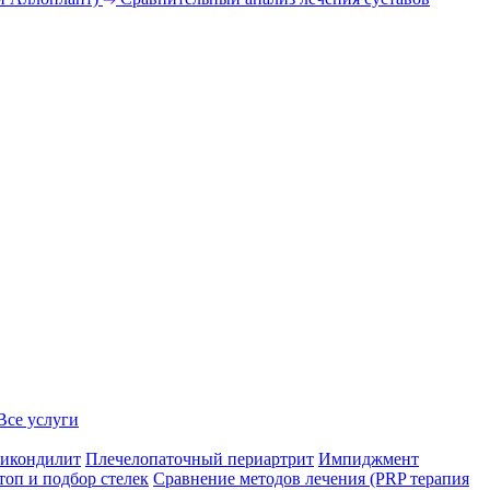
Все услуги
икондилит
Плечелопаточный периартрит
Импиджмент
топ и подбор стелек
Сравнение методов лечения (PRP терапия