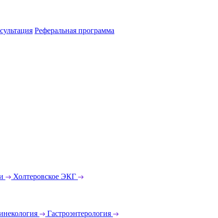
сультация
Реферальная программа
еи
Холтеровское ЭКГ
инекология
Гастроэнтерология