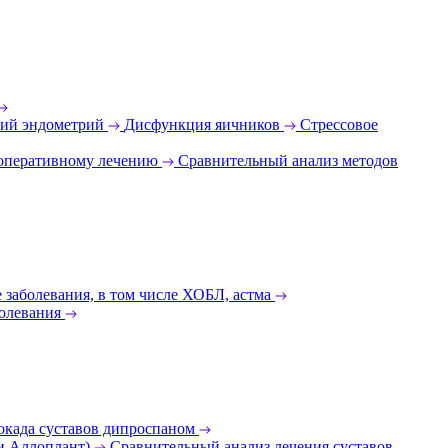
ий эндометрий
Дисфункция яичников
Стрессовое
 оперативному лечению
Сравнительный анализ методов
 заболевания, в том числе ХОБЛ, астма
олевания
окада суставов дипроспаном
 и Аллоплант)
Сравнительный анализ лечения суставов