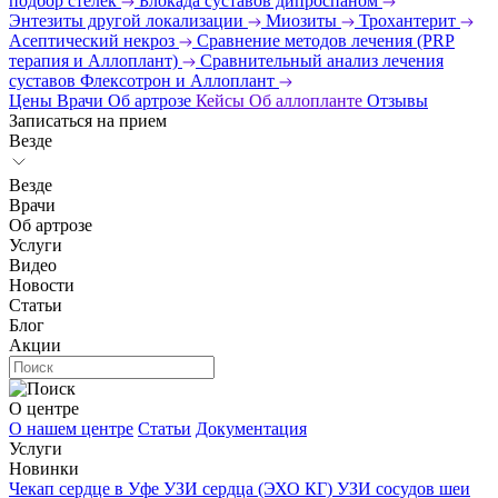
подбор стелек
Блокада суставов дипроспаном
Энтезиты другой локализации
Миозиты
Трохантерит
Асептический некроз
Сравнение методов лечения (PRP
терапия и Аллоплант)
Сравнительный анализ лечения
суставов Флексотрон и Аллоплант
Цены
Врачи
Об артрозе
Кейсы
Об аллопланте
Отзывы
Записаться на прием
Везде
Везде
Врачи
Об артрозе
Услуги
Видео
Новости
Статьи
Блог
Акции
О центре
О нашем центре
Статьи
Документация
Услуги
Новинки
Чекап сердце в Уфе
УЗИ сердца (ЭХО КГ)
УЗИ сосудов шеи