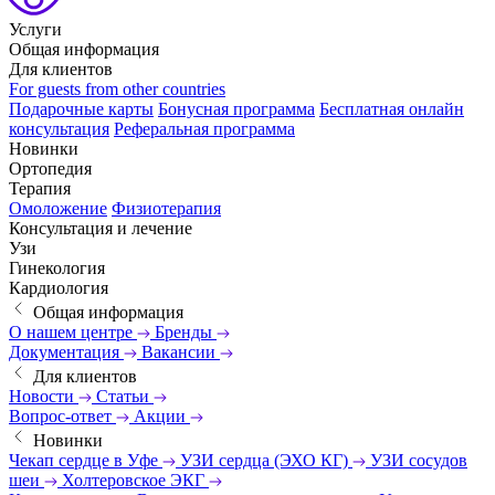
Услуги
Общая информация
Для клиентов
For guests from other countries
Подарочные карты
Бонусная программа
Бесплатная онлайн
консультация
Реферальная программа
Новинки
Ортопедия
Терапия
Омоложение
Физиотерапия
Консультация и лечение
Узи
Гинекология
Кардиология
Общая информация
О нашем центре
Бренды
Документация
Вакансии
Для клиентов
Новости
Статьи
Вопрос-ответ
Акции
Новинки
Чекап сердце в Уфе
УЗИ сердца (ЭХО КГ)
УЗИ сосудов
шеи
Холтеровское ЭКГ