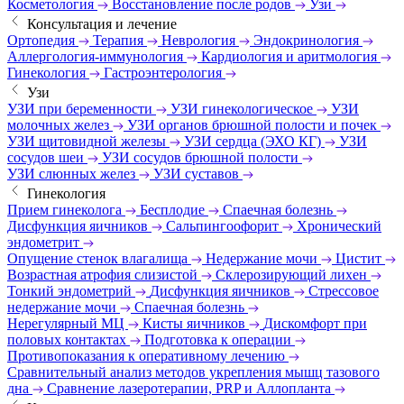
Косметология
Восстановление после родов
Узи
Консультация и лечение
Ортопедия
Терапия
Неврология
Эндокринология
Аллергология-иммунология
Кардиология и аритмология
Гинекология
Гастроэнтерология
Узи
УЗИ при беременности
УЗИ гинекологическое
УЗИ
молочных желез
УЗИ органов брюшной полости и почек
УЗИ щитовидной железы
УЗИ сердца (ЭХО КГ)
УЗИ
сосудов шеи
УЗИ сосудов брюшной полости
УЗИ слюнных желез
УЗИ суставов
Гинекология
Прием гинеколога
Бесплодие
Спаечная болезнь
Дисфункция яичников
Сальпингоофорит
Хронический
эндометрит
Опущение стенок влагалища
Недержание мочи
Цистит
Возрастная атрофия слизистой
Склерозирующий лихен
Тонкий эндометрий
Дисфункция яичников
Стрессовое
недержание мочи
Спаечная болезнь
Нерегулярный МЦ
Кисты яичников
Дискомфорт при
половых контактах
Подготовка к операции
Противопоказания к оперативному лечению
Сравнительный анализ методов укрепления мышц тазового
дна
Сравнение лазеротерапии, PRP и Аллопланта