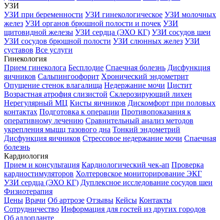
УЗИ
УЗИ при беременности
УЗИ гинекологическое
УЗИ молочных
желез
УЗИ органов брюшной полости и почек
УЗИ
щитовидной железы
УЗИ сердца (ЭХО КГ)
УЗИ сосудов шеи
УЗИ сосудов брюшной полости
УЗИ слюнных желез
УЗИ
суставов
Все услуги
Гинекология
Прием гинеколога
Бесплодие
Спаечная болезнь
Дисфункция
яичников
Сальпингоофорит
Хронический эндометрит
Опущение стенок влагалища
Недержание мочи
Цистит
Возрастная атрофия слизистой
Склерозирующий лихен
Нерегулярный МЦ
Кисты яичников
Дискомфорт при половых
контактах
Подготовка к операции
Противопоказания к
оперативному лечению
Сравнительный анализ методов
укрепления мышц тазового дна
Тонкий эндометрий
Дисфункция яичников
Стрессовое недержание мочи
Спаечная
болезнь
Кардиология
Прием и консультация
Кардиологический чек-ап
Проверка
кардиостимуляторов
Холтеровское мониторирование ЭКГ
УЗИ сердца (ЭХО КГ)
Дуплексное исследование сосудов шеи
Физиотерапия
Цены
Врачи
Об артрозе
Отзывы
Кейсы
Контакты
Сотрудничество
Информация для гостей из других городов
Об аллопланте