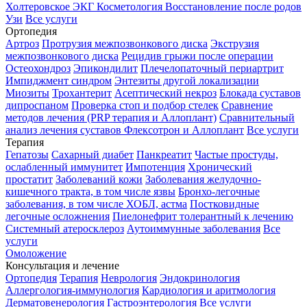
Холтеровское ЭКГ
Косметология
Восстановление после родов
Узи
Все услуги
Ортопедия
Артроз
Протрузия межпозвонкового диска
Экструзия
межпозвонкового диска
Рецидив грыжи после операции
Остеохондроз
Эпикондилит
Плечелопаточный периартрит
Импиджмент синдром
Энтезиты другой локализации
Миозиты
Трохантерит
Асептический некроз
Блокада суставов
дипроспаном
Проверка стоп и подбор стелек
Сравнение
методов лечения (PRP терапия и Аллоплант)
Сравнительный
анализ лечения суставов Флексотрон и Аллоплант
Все услуги
Терапия
Гепатозы
Сахарный диабет
Панкреатит
Частые простуды,
ослабленный иммунитет
Импотенция
Хронический
простатит
Заболеваний кожи
Заболевания желудочно-
кишечного тракта, в том числе язвы
Бронхо-легочные
заболевания, в том числе ХОБЛ, астма
Постковидные
легочные осложнения
Пиелонефрит толерантный к лечению
Системный атеросклероз
Аутоиммунные заболевания
Все
услуги
Омоложение
Консультация и лечение
Ортопедия
Терапия
Неврология
Эндокринология
Аллергология-иммунология
Кардиология и аритмология
Дерматовенерология
Гастроэнтерология
Все услуги