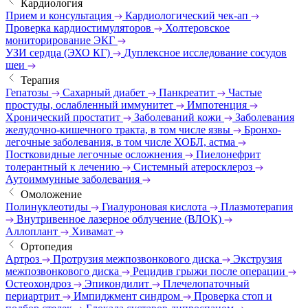
Кардиология
Прием и консультация
Кардиологический чек-ап
Проверка кардиостимуляторов
Холтеровское
мониторирование ЭКГ
УЗИ сердца (ЭХО КГ)
Дуплексное исследование сосудов
шеи
Терапия
Гепатозы
Сахарный диабет
Панкреатит
Частые
простуды, ослабленный иммунитет
Импотенция
Хронический простатит
Заболеваний кожи
Заболевания
желудочно-кишечного тракта, в том числе язвы
Бронхо-
легочные заболевания, в том числе ХОБЛ, астма
Постковидные легочные осложнения
Пиелонефрит
толерантный к лечению
Системный атеросклероз
Аутоиммунные заболевания
Омоложение
Полинуклеотиды
Гиалуроновая кислота
Плазмотерапия
Внутривенное лазерное облучение (ВЛОК)
Аллоплант
Хивамат
Ортопедия
Артроз
Протрузия межпозвонкового диска
Экструзия
межпозвонкового диска
Рецидив грыжи после операции
Остеохондроз
Эпикондилит
Плечелопаточный
периартрит
Импиджмент синдром
Проверка стоп и