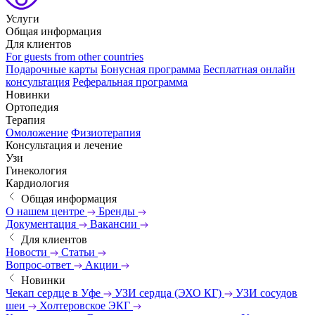
Услуги
Общая информация
Для клиентов
For guests from other countries
Подарочные карты
Бонусная программа
Бесплатная онлайн
консультация
Реферальная программа
Новинки
Ортопедия
Терапия
Омоложение
Физиотерапия
Консультация и лечение
Узи
Гинекология
Кардиология
Общая информация
О нашем центре
Бренды
Документация
Вакансии
Для клиентов
Новости
Статьи
Вопрос-ответ
Акции
Новинки
Чекап сердце в Уфе
УЗИ сердца (ЭХО КГ)
УЗИ сосудов
шеи
Холтеровское ЭКГ