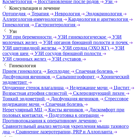
Косметология
Восстановление после родов
Узи
Консультация и лечение
Ортопедия
Терапия
Неврология
Эндокринология
Аллергология-иммунология
Кардиология и аритмология
Гинекология
Гастроэнтерология
Узи
УЗИ при беременности
УЗИ гинекологическое
УЗИ
молочных желез
УЗИ органов брюшной полости и почек
УЗИ щитовидной железы
УЗИ сердца (ЭХО КГ)
УЗИ
сосудов шеи
УЗИ сосудов брюшной полости
УЗИ слюнных желез
УЗИ суставов
Гинекология
Прием гинеколога
Бесплодие
Спаечная болезнь
Дисфункция яичников
Сальпингоофорит
Хронический
эндометрит
Опущение стенок влагалища
Недержание мочи
Цистит
Возрастная атрофия слизистой
Склерозирующий лихен
Тонкий эндометрий
Дисфункция яичников
Стрессовое
недержание мочи
Спаечная болезнь
Нерегулярный МЦ
Кисты яичников
Дискомфорт при
половых контактах
Подготовка к операции
Противопоказания к оперативному лечению
Сравнительный анализ методов укрепления мышц тазового
дна
Сравнение лазеротерапии, PRP и Аллопланта