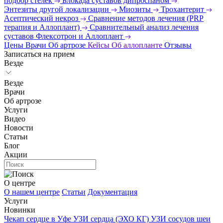
подбор стелек
Блокада суставов дипроспаном
Энтезиты другой локализации
Миозиты
Трохантерит
Асептический некроз
Сравнение методов лечения (PRP
терапия и Аллоплант)
Сравнительный анализ лечения
суставов Флексотрон и Аллоплант
Цены
Врачи
Об артрозе
Кейсы
Об аллопланте
Отзывы
Записаться на прием
Везде
Везде
Врачи
Об артрозе
Услуги
Видео
Новости
Статьи
Блог
Акции
О центре
О нашем центре
Статьи
Документация
Услуги
Новинки
Чекап сердце в Уфе
УЗИ сердца (ЭХО КГ)
УЗИ сосудов шеи