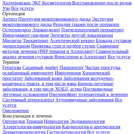
Холтеровское ЭКГ
Косметология
Восстановление после родов
Узи
Все услуги
Ортопедия
Артроз
Протрузия межпозвонкового диска
Экструзия
межпозвонкового диска
Рецидив грыжи после операции
Остеохондроз
Эпикондилит
Плечелопаточный периартрит
Импиджмент синдром
Энтезиты другой локализации
Миозиты
Трохантерит
Асептический некроз
Блокада суставов
дипроспаном
Проверка стоп и подбор стелек
Сравнение
методов лечения (PRP терапия и Аллоплант)
Сравнительный
анализ лечения суставов Флексотрон и Аллоплант
Все услуги
Терапия
Гепатозы
Сахарный диабет
Панкреатит
Частые простуды,
ослабленный иммунитет
Импотенция
Хронический
простатит
Заболеваний кожи
Заболевания желудочно-
кишечного тракта, в том числе язвы
Бронхо-легочные
заболевания, в том числе ХОБЛ, астма
Постковидные
легочные осложнения
Пиелонефрит толерантный к лечению
Системный атеросклероз
Аутоиммунные заболевания
Все
услуги
Омоложение
Консультация и лечение
Ортопедия
Терапия
Неврология
Эндокринология
Аллергология-иммунология
Кардиология и аритмология
Дерматовенерология
Гастроэнтерология
Все услуги