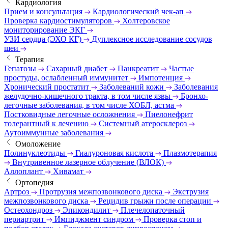
Кардиология
Прием и консультация
Кардиологический чек-ап
Проверка кардиостимуляторов
Холтеровское
мониторирование ЭКГ
УЗИ сердца (ЭХО КГ)
Дуплексное исследование сосудов
шеи
Терапия
Гепатозы
Сахарный диабет
Панкреатит
Частые
простуды, ослабленный иммунитет
Импотенция
Хронический простатит
Заболеваний кожи
Заболевания
желудочно-кишечного тракта, в том числе язвы
Бронхо-
легочные заболевания, в том числе ХОБЛ, астма
Постковидные легочные осложнения
Пиелонефрит
толерантный к лечению
Системный атеросклероз
Аутоиммунные заболевания
Омоложение
Полинуклеотиды
Гиалуроновая кислота
Плазмотерапия
Внутривенное лазерное облучение (ВЛОК)
Аллоплант
Хивамат
Ортопедия
Артроз
Протрузия межпозвонкового диска
Экструзия
межпозвонкового диска
Рецидив грыжи после операции
Остеохондроз
Эпикондилит
Плечелопаточный
периартрит
Импиджмент синдром
Проверка стоп и