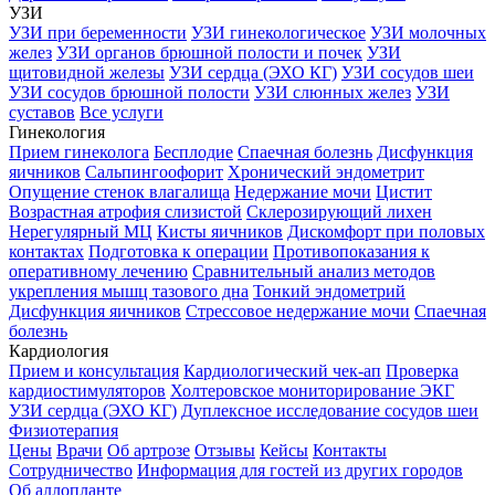
УЗИ
УЗИ при беременности
УЗИ гинекологическое
УЗИ молочных
желез
УЗИ органов брюшной полости и почек
УЗИ
щитовидной железы
УЗИ сердца (ЭХО КГ)
УЗИ сосудов шеи
УЗИ сосудов брюшной полости
УЗИ слюнных желез
УЗИ
суставов
Все услуги
Гинекология
Прием гинеколога
Бесплодие
Спаечная болезнь
Дисфункция
яичников
Сальпингоофорит
Хронический эндометрит
Опущение стенок влагалища
Недержание мочи
Цистит
Возрастная атрофия слизистой
Склерозирующий лихен
Нерегулярный МЦ
Кисты яичников
Дискомфорт при половых
контактах
Подготовка к операции
Противопоказания к
оперативному лечению
Сравнительный анализ методов
укрепления мышц тазового дна
Тонкий эндометрий
Дисфункция яичников
Стрессовое недержание мочи
Спаечная
болезнь
Кардиология
Прием и консультация
Кардиологический чек-ап
Проверка
кардиостимуляторов
Холтеровское мониторирование ЭКГ
УЗИ сердца (ЭХО КГ)
Дуплексное исследование сосудов шеи
Физиотерапия
Цены
Врачи
Об артрозе
Отзывы
Кейсы
Контакты
Сотрудничество
Информация для гостей из других городов
Об аллопланте