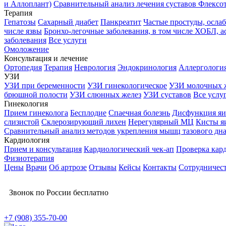
и Аллоплант)
Сравнительный анализ лечения суставов Флексо
Терапия
Гепатозы
Сахарный диабет
Панкреатит
Частые простуды, осл
числе язвы
Бронхо-легочные заболевания, в том числе ХОБЛ, а
заболевания
Все услуги
Омоложение
Консультация и лечение
Ортопедия
Терапия
Неврология
Эндокринология
Аллергологи
УЗИ
УЗИ при беременности
УЗИ гинекологическое
УЗИ молочных 
брюшной полости
УЗИ слюнных желез
УЗИ суставов
Все услу
Гинекология
Прием гинеколога
Бесплодие
Спаечная болезнь
Дисфункция яи
слизистой
Склерозирующий лихен
Нерегулярный МЦ
Кисты я
Сравнительный анализ методов укрепления мышц тазового дн
Кардиология
Прием и консультация
Кардиологический чек-ап
Проверка кар
Физиотерапия
Цены
Врачи
Об артрозе
Отзывы
Кейсы
Контакты
Сотрудничес
Звонок по России бесплатно
+7 (908) 355-70-00