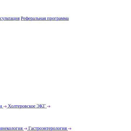
сультация
Реферальная программа
еи
Холтеровское ЭКГ
инекология
Гастроэнтерология