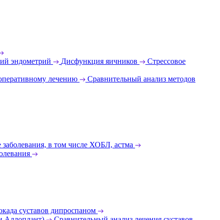
ий эндометрий
Дисфункция яичников
Стрессовое
 оперативному лечению
Сравнительный анализ методов
 заболевания, в том числе ХОБЛ, астма
олевания
окада суставов дипроспаном
 и Аллоплант)
Сравнительный анализ лечения суставов