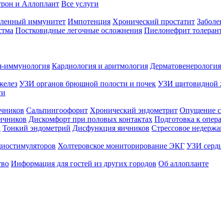
трон и Аллоплант
Все услуги
абленный иммунитет
Импотенция
Хронический простатит
Заболе
стма
Постковидные легочные осложнения
Пиелонефрит толеран
я-иммунология
Кардиология и аритмология
Дерматовенерология
желез
УЗИ органов брюшной полости и почек
УЗИ щитовидной 
ги
чников
Сальпингоофорит
Хронический эндометрит
Опущение с
ичников
Дискомфорт при половых контактах
Подготовка к опер
а
Тонкий эндометрий
Дисфункция яичников
Стрессовое недержа
диостимуляторов
Холтеровское мониторирование ЭКГ
УЗИ серд
тво
Информация для гостей из других городов
Об аллопланте