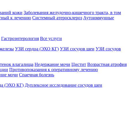
ваний кожи
Заболевания желудочно-кишечного тракта, в том
тный к лечению
Системный атеросклероз
Аутоиммунные
Гастроэнтерология
Все услуги
железы
УЗИ сердца (ЭХО КГ)
УЗИ сосудов шеи
УЗИ сосудов
тенок влагалища
Недержание мочи
Цистит
Возрастная атрофия
ации
Противопоказания к оперативному лечению
ние мочи
Спаечная болезнь
ца (ЭХО КГ)
Дуплексное исследование сосудов шеи