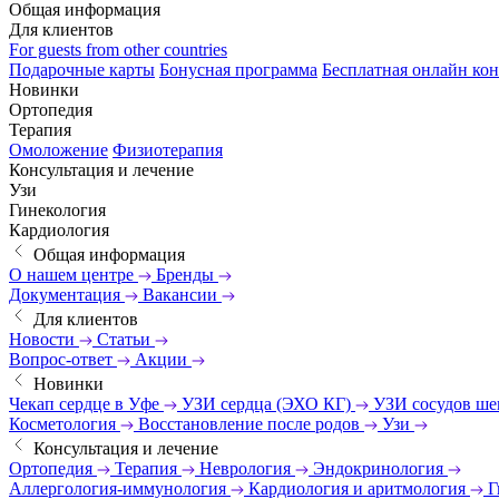
Общая информация
Для клиентов
For guests from other countries
Подарочные карты
Бонусная программа
Бесплатная онлайн кон
Новинки
Ортопедия
Терапия
Омоложение
Физиотерапия
Консультация и лечение
Узи
Гинекология
Кардиология
Общая информация
О нашем центре
Бренды
Документация
Вакансии
Для клиентов
Новости
Статьи
Вопрос-ответ
Акции
Новинки
Чекап сердце в Уфе
УЗИ сердца (ЭХО КГ)
УЗИ сосудов ш
Косметология
Восстановление после родов
Узи
Консультация и лечение
Ортопедия
Терапия
Неврология
Эндокринология
Аллергология-иммунология
Кардиология и аритмология
Г