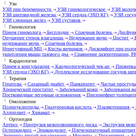
Узи
УЗИ при беременности
УЗИ гинекологическое
УЗИ молоч
УЗИ щитовидной железы
УЗИ сердца (ЭХО КГ)
УЗИ сосу
УЗИ слюнных желез
УЗИ суставов
Гинекология
Прием гинеколога
Бесплодие
Спаечная болезнь
Дисфунк
Опущение стенок влагалища
Недержание мочи
Цистит
недержание мочи
Спаечная болезнь
Нерегулярный МЦ
Кисты яичников
Дискомфорт при поло
укрепления мышц тазового дна
Сравнение лазеротерапии, P
Кардиология
Прием и консультация
Кардиологический чек-ап
Проверка
УЗИ сердца (ЭХО КГ)
Дуплексное исследование сосудов ше
Терапия
Гепатозы
Сахарный диабет
Панкреатит
Частые простуд
Хронический простатит
Заболеваний кожи
Заболевания же
Постковидные легочные осложнения
Пиелонефрит толерант
Омоложение
Полинуклеотиды
Гиалуроновая кислота
Плазмотерапия
Аллоплант
Хивамат
Ортопедия
Артроз
Протрузия межпозвонкового диска
Экструзия меж
Остеохондроз
Эпикондилит
Плечелопаточный периартри
Энтезиты другой локализации
Миозиты
Трохантерит
Ас