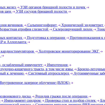
ных желез
УЗИ органов брюшной полости и почек
дов шеи
УЗИ сосудов брюшной полости
ция яичников
Сальпингоофорит
Хронический эндометрит
Возрастная атрофия слизистой
Склерозирующий лихен
Тонк
вых контактах
Подготовка к операции
Противопоказания к
RP и Аллопланта
 кардиостимуляторов
Холтеровское мониторирование ЭКГ
и
ы, ослабленный иммунитет
Импотенция
лудочно-кишечного тракта, в том числе язвы
Бронхо-легочные
ный к лечению
Системный атеросклероз
Аутоиммунные заб
Внутривенное лазерное облучение (ВЛОК)
позвонкового диска
Рецидив грыжи после операции
т
Импиджмент синдром
Проверка стоп и подбор стелек
Бл
ептический некроз
Сравнение методов лечения (PRP терапия