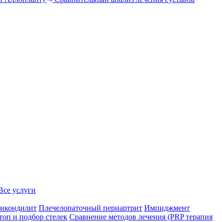
Все услуги
икондилит
Плечелопаточный периартрит
Импиджмент
топ и подбор стелек
Сравнение методов лечения (PRP терапия