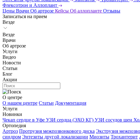
Флексотрон и Аллоплант
Цены
Врачи
Об артрозе
Кейсы
Об аллопланте
Отзывы
Записаться на прием
Везде
Везде
Врачи
Об артрозе
Услуги
Видео
Новости
Статьи
Блог
Акции
О центре
О нашем центре
Статьи
Документация
Услуги
Новинки
Чекап сердце в Уфе
УЗИ сердца (ЭХО КГ)
УЗИ сосудов шеи
Хо
Ортопедия
Артроз
Протрузия межпозвонкового диска
Экструзия межпозво
синдром
Энтезиты другой локализации
Миозиты
Трохантерит