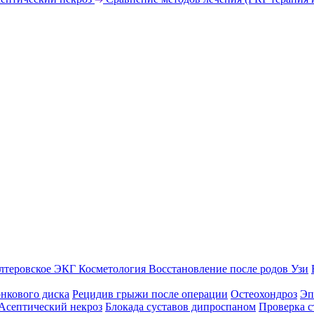
лтеровское ЭКГ
Косметология
Восстановление после родов
Узи
нкового диска
Рецидив грыжи после операции
Остеохондроз
Эп
Асептический некроз
Блокада суставов дипроспаном
Проверка с