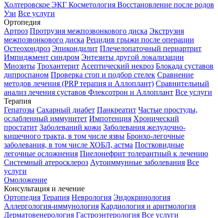
Холтеровское ЭКГ
Косметология
Восстановление после родов
Узи
Все услуги
Ортопедия
Артроз
Протрузия межпозвонкового диска
Экструзия
межпозвонкового диска
Рецидив грыжи после операции
Остеохондроз
Эпикондилит
Плечелопаточный периартрит
Импиджмент синдром
Энтезиты другой локализации
Миозиты
Трохантерит
Асептический некроз
Блокада суставов
дипроспаном
Проверка стоп и подбор стелек
Сравнение
методов лечения (PRP терапия и Аллоплант)
Сравнительный
анализ лечения суставов Флексотрон и Аллоплант
Все услуги
Терапия
Гепатозы
Сахарный диабет
Панкреатит
Частые простуды,
ослабленный иммунитет
Импотенция
Хронический
простатит
Заболеваний кожи
Заболевания желудочно-
кишечного тракта, в том числе язвы
Бронхо-легочные
заболевания, в том числе ХОБЛ, астма
Постковидные
легочные осложнения
Пиелонефрит толерантный к лечению
Системный атеросклероз
Аутоиммунные заболевания
Все
услуги
Омоложение
Консультация и лечение
Ортопедия
Терапия
Неврология
Эндокринология
Аллергология-иммунология
Кардиология и аритмология
Дерматовенерология
Гастроэнтерология
Все услуги