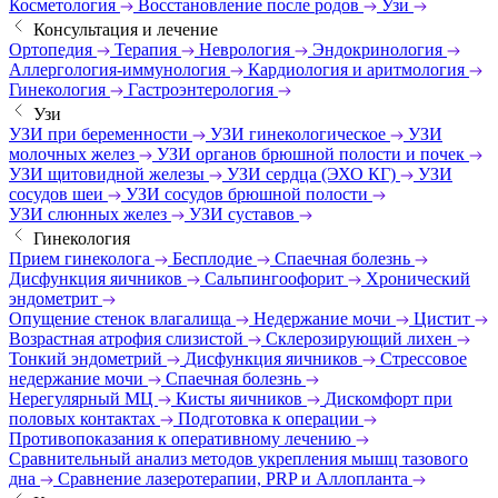
Косметология
Восстановление после родов
Узи
Консультация и лечение
Ортопедия
Терапия
Неврология
Эндокринология
Аллергология-иммунология
Кардиология и аритмология
Гинекология
Гастроэнтерология
Узи
УЗИ при беременности
УЗИ гинекологическое
УЗИ
молочных желез
УЗИ органов брюшной полости и почек
УЗИ щитовидной железы
УЗИ сердца (ЭХО КГ)
УЗИ
сосудов шеи
УЗИ сосудов брюшной полости
УЗИ слюнных желез
УЗИ суставов
Гинекология
Прием гинеколога
Бесплодие
Спаечная болезнь
Дисфункция яичников
Сальпингоофорит
Хронический
эндометрит
Опущение стенок влагалища
Недержание мочи
Цистит
Возрастная атрофия слизистой
Склерозирующий лихен
Тонкий эндометрий
Дисфункция яичников
Стрессовое
недержание мочи
Спаечная болезнь
Нерегулярный МЦ
Кисты яичников
Дискомфорт при
половых контактах
Подготовка к операции
Противопоказания к оперативному лечению
Сравнительный анализ методов укрепления мышц тазового
дна
Сравнение лазеротерапии, PRP и Аллопланта