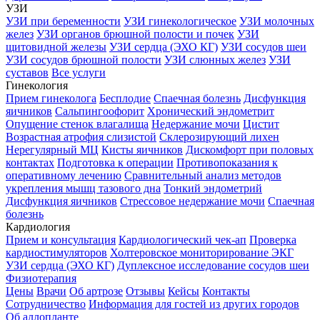
УЗИ
УЗИ при беременности
УЗИ гинекологическое
УЗИ молочных
желез
УЗИ органов брюшной полости и почек
УЗИ
щитовидной железы
УЗИ сердца (ЭХО КГ)
УЗИ сосудов шеи
УЗИ сосудов брюшной полости
УЗИ слюнных желез
УЗИ
суставов
Все услуги
Гинекология
Прием гинеколога
Бесплодие
Спаечная болезнь
Дисфункция
яичников
Сальпингоофорит
Хронический эндометрит
Опущение стенок влагалища
Недержание мочи
Цистит
Возрастная атрофия слизистой
Склерозирующий лихен
Нерегулярный МЦ
Кисты яичников
Дискомфорт при половых
контактах
Подготовка к операции
Противопоказания к
оперативному лечению
Сравнительный анализ методов
укрепления мышц тазового дна
Тонкий эндометрий
Дисфункция яичников
Стрессовое недержание мочи
Спаечная
болезнь
Кардиология
Прием и консультация
Кардиологический чек-ап
Проверка
кардиостимуляторов
Холтеровское мониторирование ЭКГ
УЗИ сердца (ЭХО КГ)
Дуплексное исследование сосудов шеи
Физиотерапия
Цены
Врачи
Об артрозе
Отзывы
Кейсы
Контакты
Сотрудничество
Информация для гостей из других городов
Об аллопланте