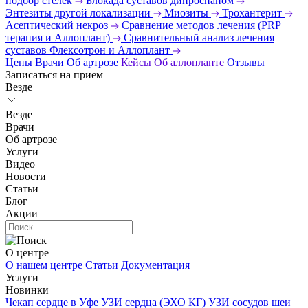
подбор стелек
Блокада суставов дипроспаном
Энтезиты другой локализации
Миозиты
Трохантерит
Асептический некроз
Сравнение методов лечения (PRP
терапия и Аллоплант)
Сравнительный анализ лечения
суставов Флексотрон и Аллоплант
Цены
Врачи
Об артрозе
Кейсы
Об аллопланте
Отзывы
Записаться на прием
Везде
Везде
Врачи
Об артрозе
Услуги
Видео
Новости
Статьи
Блог
Акции
О центре
О нашем центре
Статьи
Документация
Услуги
Новинки
Чекап сердце в Уфе
УЗИ сердца (ЭХО КГ)
УЗИ сосудов шеи