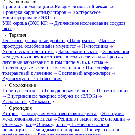
Кардиология
Прием и консультация
Кардиологический чек-ап
Проверка кардиостимуляторов
Холтеровское
мониторирование ЭКГ
УЗИ сердца (ЭХО КГ)
Дуплексное исследование сосудов
шеи
Терапия
Гепатозы
Сахарный диабет
Панкреатит
Частые
простуды, ослабленный иммунитет
Импотенция
Хронический простатит
Заболеваний кожи
Заболевания
желудочно-кишечного тракта, в том числе язвы
Бронхо-
легочные заболевания, в том числе ХОБЛ, астма
Постковидные легочные осложнения
Пиелонефрит
толерантный к лечению
Системный атеросклероз
Аутоиммунные заболевания
Омоложение
Полинуклеотиды
Гиалуроновая кислота
Плазмотерапия
Внутривенное лазерное облучение (ВЛОК)
Аллоплант
Хивамат
Ортопедия
Артроз
Протрузия межпозвонкового диска
Экструзия
межпозвонкового диска
Рецидив грыжи после операции
Остеохондроз
Эпикондилит
Плечелопаточный
периартрит
Импиджмент синдром
Проверка стоп и