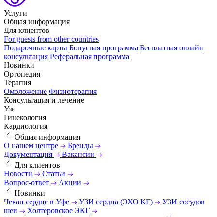
Услуги
Общая информация
Для клиентов
For guests from other countries
Подарочные карты
Бонусная программа
Бесплатная онлайн
консультация
Реферальная программа
Новинки
Ортопедия
Терапия
Омоложение
Физиотерапия
Консультация и лечение
Узи
Гинекология
Кардиология
Общая информация
О нашем центре
Бренды
Документация
Вакансии
Для клиентов
Новости
Статьи
Вопрос-ответ
Акции
Новинки
Чекап сердце в Уфе
УЗИ сердца (ЭХО КГ)
УЗИ сосудов
шеи
Холтеровское ЭКГ