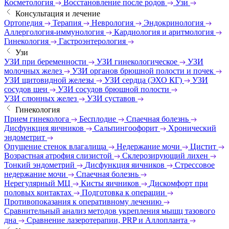
Косметология
Восстановление после родов
Узи
Консультация и лечение
Ортопедия
Терапия
Неврология
Эндокринология
Аллергология-иммунология
Кардиология и аритмология
Гинекология
Гастроэнтерология
Узи
УЗИ при беременности
УЗИ гинекологическое
УЗИ
молочных желез
УЗИ органов брюшной полости и почек
УЗИ щитовидной железы
УЗИ сердца (ЭХО КГ)
УЗИ
сосудов шеи
УЗИ сосудов брюшной полости
УЗИ слюнных желез
УЗИ суставов
Гинекология
Прием гинеколога
Бесплодие
Спаечная болезнь
Дисфункция яичников
Сальпингоофорит
Хронический
эндометрит
Опущение стенок влагалища
Недержание мочи
Цистит
Возрастная атрофия слизистой
Склерозирующий лихен
Тонкий эндометрий
Дисфункция яичников
Стрессовое
недержание мочи
Спаечная болезнь
Нерегулярный МЦ
Кисты яичников
Дискомфорт при
половых контактах
Подготовка к операции
Противопоказания к оперативному лечению
Сравнительный анализ методов укрепления мышц тазового
дна
Сравнение лазеротерапии, PRP и Аллопланта