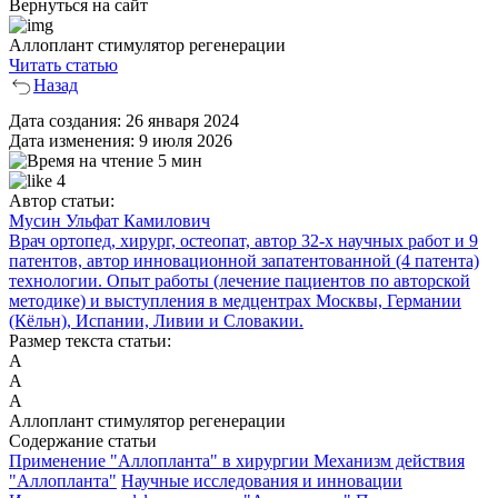
Вернуться на сайт
Аллоплант стимулятор регенерации
Читать статью
Назад
Дата создания:
26 января 2024
Дата изменения:
9 июля 2026
5 мин
4
Автор статьи:
Мусин Ульфат Камилович
Врач ортопед, хирург, остеопат, автор 32-х научных работ и 9
патентов, автор инновационной запатентованной (4 патента)
технологии. Опыт работы (лечение пациентов по авторской
методике) и выступления в медцентрах Москвы, Германии
(Кёльн), Испании, Ливии и Словакии.
Размер текста статьи:
А
А
А
Аллоплант стимулятор регенерации
Содержание статьи
Применение "Аллопланта" в хирургии
Механизм действия
"Аллопланта"
Научные исследования и инновации