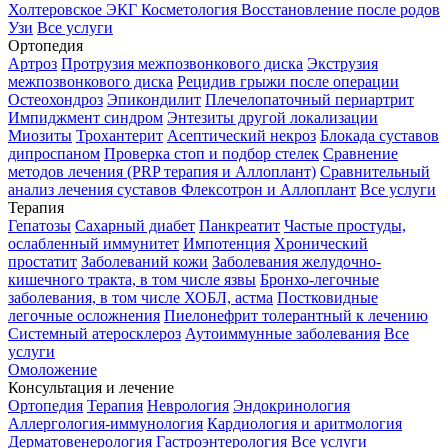
Холтеровское ЭКГ
Косметология
Восстановление после родов
Узи
Все услуги
Ортопедия
Артроз
Протрузия межпозвонкового диска
Экструзия
межпозвонкового диска
Рецидив грыжи после операции
Остеохондроз
Эпикондилит
Плечелопаточный периартрит
Импиджмент синдром
Энтезиты другой локализации
Миозиты
Трохантерит
Асептический некроз
Блокада суставов
дипроспаном
Проверка стоп и подбор стелек
Сравнение
методов лечения (PRP терапия и Аллоплант)
Сравнительный
анализ лечения суставов Флексотрон и Аллоплант
Все услуги
Терапия
Гепатозы
Сахарный диабет
Панкреатит
Частые простуды,
ослабленный иммунитет
Импотенция
Хронический
простатит
Заболеваний кожи
Заболевания желудочно-
кишечного тракта, в том числе язвы
Бронхо-легочные
заболевания, в том числе ХОБЛ, астма
Постковидные
легочные осложнения
Пиелонефрит толерантный к лечению
Системный атеросклероз
Аутоиммунные заболевания
Все
услуги
Омоложение
Консультация и лечение
Ортопедия
Терапия
Неврология
Эндокринология
Аллергология-иммунология
Кардиология и аритмология
Дерматовенерология
Гастроэнтерология
Все услуги