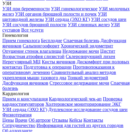
УЗИ
УЗИ при беременности
УЗИ гинекологическое
УЗИ молочных
желез
УЗИ органов брюшной полости и почек
УЗИ
щитовидной железы
УЗИ сердца (ЭХО КГ)
УЗИ сосудов шеи
УЗИ сосудов брюшной полости
УЗИ слюнных желез
УЗИ
суставов
Все услуги
Гинекология
Прием гинеколога
Бесплодие
Спаечная болезнь
Дисфункция
яичников
Сальпингоофорит
Хронический эндометрит
Опущение стенок влагалища
Недержание мочи
Цистит
Возрастная атрофия слизистой
Склерозирующий лихен
Нерегулярный МЦ
Кисты яичников
Дискомфорт при половых
контактах
Подготовка к операции
Противопоказания к
оперативному лечению
Сравнительный анализ методов
укрепления мышц тазового дна
Тонкий эндометрий
Дисфункция яичников
Стрессовое недержание мочи
Спаечная
болезнь
Кардиология
Прием и консультация
Кардиологический чек-ап
Проверка
кардиостимуляторов
Холтеровское мониторирование ЭКГ
УЗИ сердца (ЭХО КГ)
Дуплексное исследование сосудов шеи
Физиотерапия
Цены
Врачи
Об артрозе
Отзывы
Кейсы
Контакты
Сотрудничество
Информация для гостей из других городов
Об аллопланте