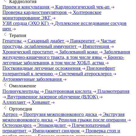
Кардиология
Прием и консультация
Кардиологический чек-ап
Проверка кардиостимуляторов
Холтеровское
мониторирование ЭКГ
УЗИ сердца (ЭХО КГ)
Дуплексное исследование сосудов
шеи
Терапия
Гепатозы
Сахарный диабет
Панкреатит
Частые
простуды, ослабленный иммунитет
Импотенция
Хронический простатит
Заболеваний кожи
Заболевания
желудочно-кишечного тракта, в том числе язвы
Бронхо-
легочные заболевания, в том числе ХОБЛ, астма
Постковидные легочные осложнения
Пиелонефрит
толерантный к лечению
Системный атеросклероз
Аутоиммунные заболевания
Омоложение
Полинуклеотиды
Гиалуроновая кислота
Плазмотерапия
Внутривенное лазерное облучение (ВЛОК)
Аллоплант
Хивамат
Ортопедия
Артроз
Протрузия межпозвонкового диска
Экструзия
межпозвонкового диска
Рецидив грыжи после операции
Остеохондроз
Эпикондилит
Плечелопаточный
периартрит
Импиджмент синдром
Проверка стоп и