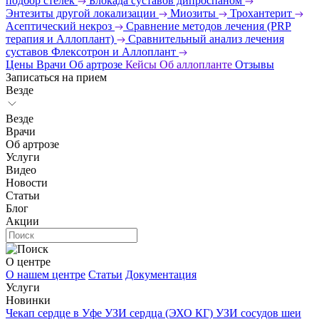
подбор стелек
Блокада суставов дипроспаном
Энтезиты другой локализации
Миозиты
Трохантерит
Асептический некроз
Сравнение методов лечения (PRP
терапия и Аллоплант)
Сравнительный анализ лечения
суставов Флексотрон и Аллоплант
Цены
Врачи
Об артрозе
Кейсы
Об аллопланте
Отзывы
Записаться на прием
Везде
Везде
Врачи
Об артрозе
Услуги
Видео
Новости
Статьи
Блог
Акции
О центре
О нашем центре
Статьи
Документация
Услуги
Новинки
Чекап сердце в Уфе
УЗИ сердца (ЭХО КГ)
УЗИ сосудов шеи