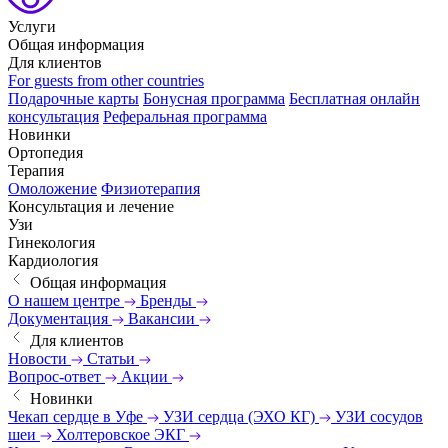
Услуги
Общая информация
Для клиентов
For guests from other countries
Подарочные карты
Бонусная программа
Бесплатная онлайн
консультация
Реферальная программа
Новинки
Ортопедия
Терапия
Омоложение
Физиотерапия
Консультация и лечение
Узи
Гинекология
Кардиология
Общая информация
О нашем центре
Бренды
Документация
Вакансии
Для клиентов
Новости
Статьи
Вопрос-ответ
Акции
Новинки
Чекап сердце в Уфе
УЗИ сердца (ЭХО КГ)
УЗИ сосудов
шеи
Холтеровское ЭКГ