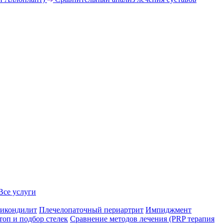
Все услуги
икондилит
Плечелопаточный периартрит
Импиджмент
топ и подбор стелек
Сравнение методов лечения (PRP терапия