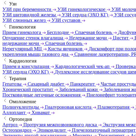
Узи
УЗИ при беременности
УЗИ гинекологическое
УЗИ молоч
УЗИ щитовидной железы
УЗИ сердца (ЭХО КГ)
УЗИ сосу
УЗИ слюнных желез
УЗИ суставов
Гинекология
Прием гинеколога
Бесплодие
Спаечная болезнь
Дисфунк
Опущение стенок влагалища
Недержание мочи
Цистит
недержание мочи
Спаечная болезнь
Нерегулярный МЦ
Кисты яичников
Дискомфорт при поло
укрепления мышц тазового дна
Сравнение лазеротерапии, P
Кардиология
Прием и консультация
Кардиологический чек-ап
Проверка
УЗИ сердца (ЭХО КГ)
Дуплексное исследование сосудов ше
Терапия
Гепатозы
Сахарный диабет
Панкреатит
Частые простуд
Хронический простатит
Заболеваний кожи
Заболевания же
Постковидные легочные осложнения
Пиелонефрит толерант
Омоложение
Полинуклеотиды
Гиалуроновая кислота
Плазмотерапия
Аллоплант
Хивамат
Ортопедия
Артроз
Протрузия межпозвонкового диска
Экструзия меж
Остеохондроз
Эпикондилит
Плечелопаточный периартри
Энтезиты другой локализации
Миозиты
Трохантерит
Ас