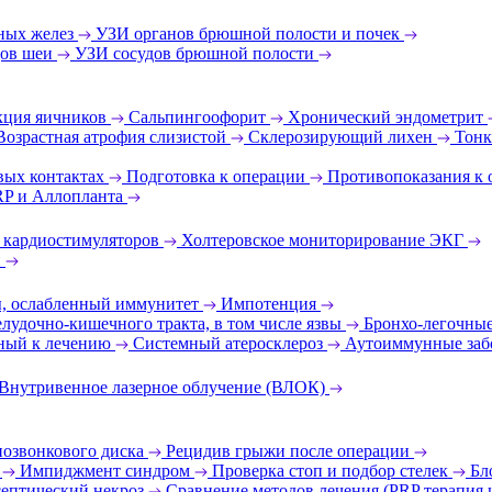
ных желез
УЗИ органов брюшной полости и почек
дов шеи
УЗИ сосудов брюшной полости
ция яичников
Сальпингоофорит
Хронический эндометрит
Возрастная атрофия слизистой
Склерозирующий лихен
Тонк
вых контактах
Подготовка к операции
Противопоказания к
RP и Аллопланта
 кардиостимуляторов
Холтеровское мониторирование ЭКГ
и
ы, ослабленный иммунитет
Импотенция
лудочно-кишечного тракта, в том числе язвы
Бронхо-легочные
ный к лечению
Системный атеросклероз
Аутоиммунные заб
Внутривенное лазерное облучение (ВЛОК)
позвонкового диска
Рецидив грыжи после операции
т
Импиджмент синдром
Проверка стоп и подбор стелек
Бл
ептический некроз
Сравнение методов лечения (PRP терапия