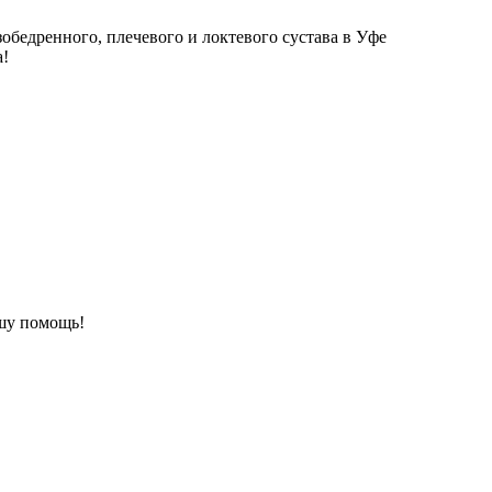
зобедренного, плечевого и локтевого сустава в Уфе
а!
шу помощь!