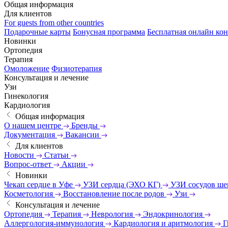
Общая информация
Для клиентов
For guests from other countries
Подарочные карты
Бонусная программа
Бесплатная онлайн кон
Новинки
Ортопедия
Терапия
Омоложение
Физиотерапия
Консультация и лечение
Узи
Гинекология
Кардиология
Общая информация
О нашем центре
Бренды
Документация
Вакансии
Для клиентов
Новости
Статьи
Вопрос-ответ
Акции
Новинки
Чекап сердце в Уфе
УЗИ сердца (ЭХО КГ)
УЗИ сосудов ш
Косметология
Восстановление после родов
Узи
Консультация и лечение
Ортопедия
Терапия
Неврология
Эндокринология
Аллергология-иммунология
Кардиология и аритмология
Г