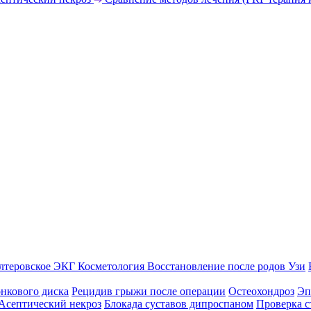
лтеровское ЭКГ
Косметология
Восстановление после родов
Узи
нкового диска
Рецидив грыжи после операции
Остеохондроз
Эп
Асептический некроз
Блокада суставов дипроспаном
Проверка с