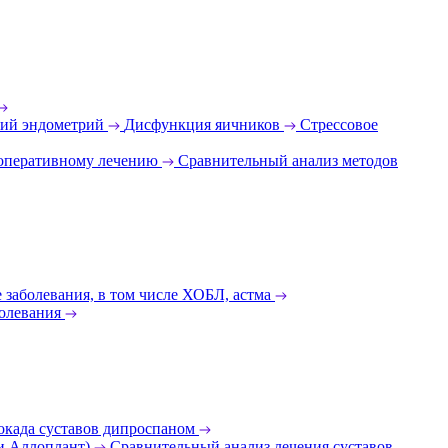
ий эндометрий
Дисфункция яичников
Стрессовое
 оперативному лечению
Сравнительный анализ методов
 заболевания, в том числе ХОБЛ, астма
олевания
окада суставов дипроспаном
 и Аллоплант)
Сравнительный анализ лечения суставов