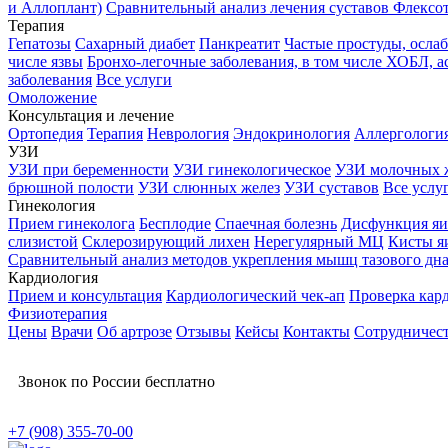
и Аллоплант)
Сравнительный анализ лечения суставов Флексо
Терапия
Гепатозы
Сахарный диабет
Панкреатит
Частые простуды, осл
числе язвы
Бронхо-легочные заболевания, в том числе ХОБЛ, а
заболевания
Все услуги
Омоложение
Консультация и лечение
Ортопедия
Терапия
Неврология
Эндокринология
Аллергологи
УЗИ
УЗИ при беременности
УЗИ гинекологическое
УЗИ молочных 
брюшной полости
УЗИ слюнных желез
УЗИ суставов
Все услу
Гинекология
Прием гинеколога
Бесплодие
Спаечная болезнь
Дисфункция яи
слизистой
Склерозирующий лихен
Нерегулярный МЦ
Кисты я
Сравнительный анализ методов укрепления мышц тазового дн
Кардиология
Прием и консультация
Кардиологический чек-ап
Проверка кар
Физиотерапия
Цены
Врачи
Об артрозе
Отзывы
Кейсы
Контакты
Сотрудничес
Звонок по России бесплатно
+7 (908) 355-70-00