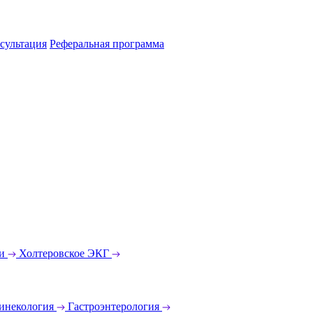
сультация
Реферальная программа
еи
Холтеровское ЭКГ
инекология
Гастроэнтерология