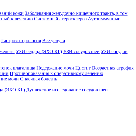
ваний кожи
Заболевания желудочно-кишечного тракта, в том
тный к лечению
Системный атеросклероз
Аутоиммунные
Гастроэнтерология
Все услуги
железы
УЗИ сердца (ЭХО КГ)
УЗИ сосудов шеи
УЗИ сосудов
тенок влагалища
Недержание мочи
Цистит
Возрастная атрофия
ации
Противопоказания к оперативному лечению
ние мочи
Спаечная болезнь
ца (ЭХО КГ)
Дуплексное исследование сосудов шеи