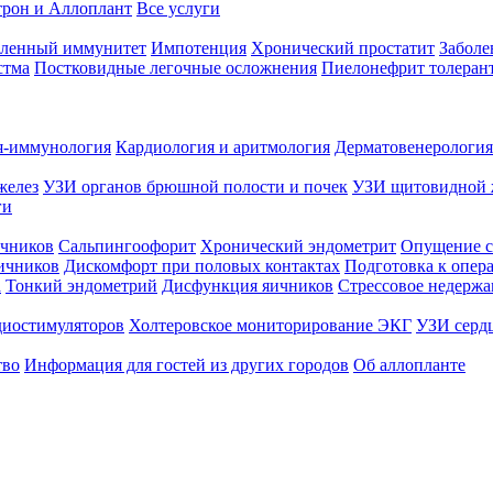
трон и Аллоплант
Все услуги
абленный иммунитет
Импотенция
Хронический простатит
Заболе
стма
Постковидные легочные осложнения
Пиелонефрит толеран
я-иммунология
Кардиология и аритмология
Дерматовенерология
желез
УЗИ органов брюшной полости и почек
УЗИ щитовидной 
ги
чников
Сальпингоофорит
Хронический эндометрит
Опущение с
ичников
Дискомфорт при половых контактах
Подготовка к опер
а
Тонкий эндометрий
Дисфункция яичников
Стрессовое недержа
диостимуляторов
Холтеровское мониторирование ЭКГ
УЗИ серд
тво
Информация для гостей из других городов
Об аллопланте