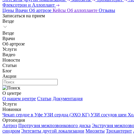
Флексотрон и Аллоплант
Цены
Врачи
Об артрозе
Кейсы
Об аллопланте
Отзывы
Записаться на прием
Везде
Везде
Врачи
Об артрозе
Услуги
Видео
Новости
Статьи
Блог
Акции
О центре
О нашем центре
Статьи
Документация
Услуги
Новинки
Чекап сердце в Уфе
УЗИ сердца (ЭХО КГ)
УЗИ сосудов шеи
Хо
Ортопедия
Артроз
Протрузия межпозвонкового диска
Экструзия межпозво
синдром
Энтезиты другой локализации
Миозиты
Трохантерит