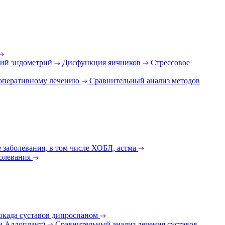
ий эндометрий
Дисфункция яичников
Стрессовое
 оперативному лечению
Сравнительный анализ методов
 заболевания, в том числе ХОБЛ, астма
олевания
окада суставов дипроспаном
 и Аллоплант)
Сравнительный анализ лечения суставов