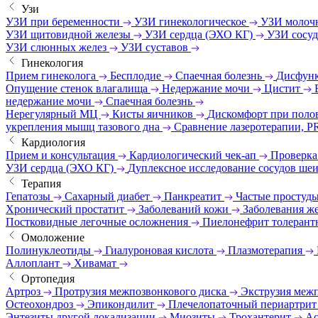
Узи
УЗИ при беременности
УЗИ гинекологическое
УЗИ молоч
УЗИ щитовидной железы
УЗИ сердца (ЭХО КГ)
УЗИ сосу
УЗИ слюнных желез
УЗИ суставов
Гинекология
Прием гинеколога
Бесплодие
Спаечная болезнь
Дисфунк
Опущение стенок влагалища
Недержание мочи
Цистит
недержание мочи
Спаечная болезнь
Нерегулярный МЦ
Кисты яичников
Дискомфорт при поло
укрепления мышц тазового дна
Сравнение лазеротерапии, P
Кардиология
Прием и консультация
Кардиологический чек-ап
Проверка
УЗИ сердца (ЭХО КГ)
Дуплексное исследование сосудов ше
Терапия
Гепатозы
Сахарный диабет
Панкреатит
Частые простуд
Хронический простатит
Заболеваний кожи
Заболевания же
Постковидные легочные осложнения
Пиелонефрит толерант
Омоложение
Полинуклеотиды
Гиалуроновая кислота
Плазмотерапия
Аллоплант
Хивамат
Ортопедия
Артроз
Протрузия межпозвонкового диска
Экструзия меж
Остеохондроз
Эпикондилит
Плечелопаточный периартри
Энтезиты другой локализации
Миозиты
Трохантерит
Ас