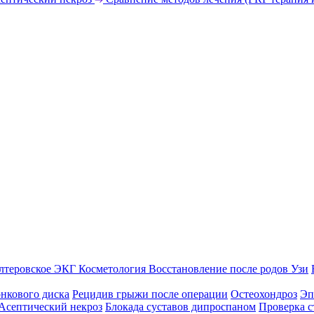
лтеровское ЭКГ
Косметология
Восстановление после родов
Узи
нкового диска
Рецидив грыжи после операции
Остеохондроз
Эп
Асептический некроз
Блокада суставов дипроспаном
Проверка с