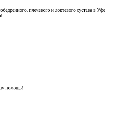
зобедренного, плечевого и локтевого сустава в Уфе
а!
шу помощь!