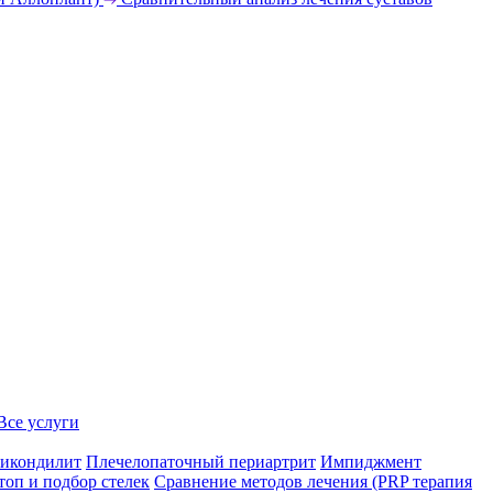
Все услуги
икондилит
Плечелопаточный периартрит
Импиджмент
топ и подбор стелек
Сравнение методов лечения (PRP терапия