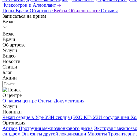
Флексотрон и Аллоплант
Цены
Врачи
Об артрозе
Кейсы
Об аллопланте
Отзывы
Записаться на прием
Везде
Везде
Врачи
Об артрозе
Услуги
Видео
Новости
Статьи
Блог
Акции
О центре
О нашем центре
Статьи
Документация
Услуги
Новинки
Чекап сердце в Уфе
УЗИ сердца (ЭХО КГ)
УЗИ сосудов шеи
Хо
Ортопедия
Артроз
Протрузия межпозвонкового диска
Экструзия межпозво
синдром
Энтезиты другой локализации
Миозиты
Трохантерит