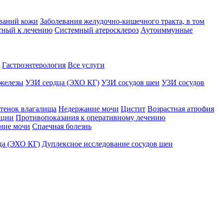
ваний кожи
Заболевания желудочно-кишечного тракта, в том
тный к лечению
Системный атеросклероз
Аутоиммунные
Гастроэнтерология
Все услуги
железы
УЗИ сердца (ЭХО КГ)
УЗИ сосудов шеи
УЗИ сосудов
тенок влагалища
Недержание мочи
Цистит
Возрастная атрофия
ации
Противопоказания к оперативному лечению
ние мочи
Спаечная болезнь
ца (ЭХО КГ)
Дуплексное исследование сосудов шеи