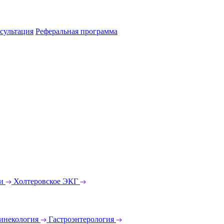
сультация
Реферальная программа
еи
Холтеровское ЭКГ
инекология
Гастроэнтерология