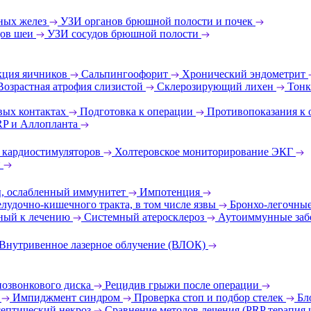
ных желез
УЗИ органов брюшной полости и почек
дов шеи
УЗИ сосудов брюшной полости
ция яичников
Сальпингоофорит
Хронический эндометрит
Возрастная атрофия слизистой
Склерозирующий лихен
Тонк
вых контактах
Подготовка к операции
Противопоказания к
RP и Аллопланта
 кардиостимуляторов
Холтеровское мониторирование ЭКГ
и
ы, ослабленный иммунитет
Импотенция
лудочно-кишечного тракта, в том числе язвы
Бронхо-легочные
ный к лечению
Системный атеросклероз
Аутоиммунные заб
Внутривенное лазерное облучение (ВЛОК)
позвонкового диска
Рецидив грыжи после операции
т
Импиджмент синдром
Проверка стоп и подбор стелек
Бл
ептический некроз
Сравнение методов лечения (PRP терапия