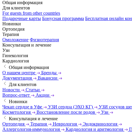
Общая информация
Для клиентов
For guests from other countries
Подарочные карты
Бонусная программа
Бесплатная онлайн кон
Новинки
Ортопедия
Терапия
Омоложение
Физиотерапия
Консультация и лечение
Узи
Гинекология
Кардиология
Общая информация
О нашем центре
Бренды
Документация
Вакансии
Для клиентов
Новости
Статьи
Вопрос-ответ
Акции
Новинки
Чекап сердце в Уфе
УЗИ сердца (ЭХО КГ)
УЗИ сосудов ш
Косметология
Восстановление после родов
Узи
Консультация и лечение
Ортопедия
Терапия
Неврология
Эндокринология
Аллергология-иммунология
Кардиология и аритмология
Г