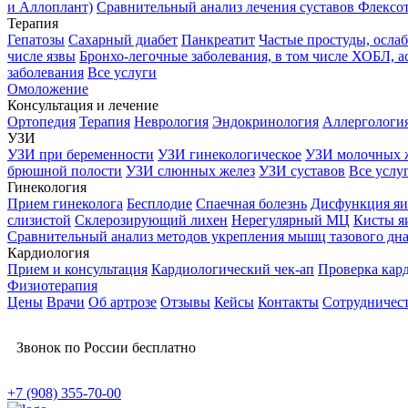
и Аллоплант)
Сравнительный анализ лечения суставов Флексо
Терапия
Гепатозы
Сахарный диабет
Панкреатит
Частые простуды, осл
числе язвы
Бронхо-легочные заболевания, в том числе ХОБЛ, а
заболевания
Все услуги
Омоложение
Консультация и лечение
Ортопедия
Терапия
Неврология
Эндокринология
Аллергологи
УЗИ
УЗИ при беременности
УЗИ гинекологическое
УЗИ молочных 
брюшной полости
УЗИ слюнных желез
УЗИ суставов
Все услу
Гинекология
Прием гинеколога
Бесплодие
Спаечная болезнь
Дисфункция яи
слизистой
Склерозирующий лихен
Нерегулярный МЦ
Кисты я
Сравнительный анализ методов укрепления мышц тазового дн
Кардиология
Прием и консультация
Кардиологический чек-ап
Проверка кар
Физиотерапия
Цены
Врачи
Об артрозе
Отзывы
Кейсы
Контакты
Сотрудничес
Звонок по России бесплатно
+7 (908) 355-70-00