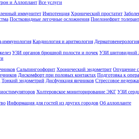
трон и Аллоплант
Все услуги
абленный иммунитет
Импотенция
Хронический простатит
Заболе
стма
Постковидные легочные осложнения
Пиелонефрит толеран
я-иммунология
Кардиология и аритмология
Дерматовенерология
желез
УЗИ органов брюшной полости и почек
УЗИ щитовидной 
ги
чников
Сальпингоофорит
Хронический эндометрит
Опущение с
ичников
Дискомфорт при половых контактах
Подготовка к опер
а
Тонкий эндометрий
Дисфункция яичников
Стрессовое недержа
диостимуляторов
Холтеровское мониторирование ЭКГ
УЗИ серд
тво
Информация для гостей из других городов
Об аллопланте