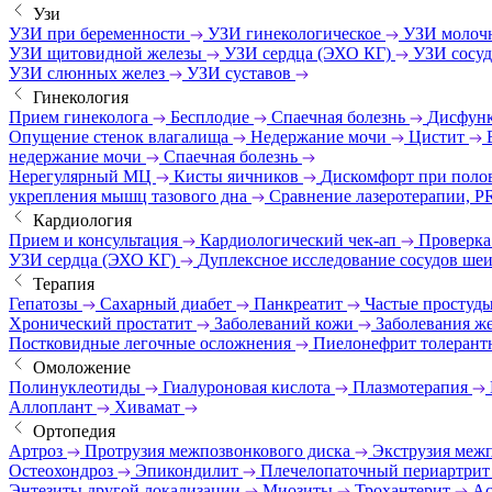
Узи
УЗИ при беременности
УЗИ гинекологическое
УЗИ молоч
УЗИ щитовидной железы
УЗИ сердца (ЭХО КГ)
УЗИ сосу
УЗИ слюнных желез
УЗИ суставов
Гинекология
Прием гинеколога
Бесплодие
Спаечная болезнь
Дисфунк
Опущение стенок влагалища
Недержание мочи
Цистит
недержание мочи
Спаечная болезнь
Нерегулярный МЦ
Кисты яичников
Дискомфорт при поло
укрепления мышц тазового дна
Сравнение лазеротерапии, P
Кардиология
Прием и консультация
Кардиологический чек-ап
Проверка
УЗИ сердца (ЭХО КГ)
Дуплексное исследование сосудов ше
Терапия
Гепатозы
Сахарный диабет
Панкреатит
Частые простуд
Хронический простатит
Заболеваний кожи
Заболевания же
Постковидные легочные осложнения
Пиелонефрит толерант
Омоложение
Полинуклеотиды
Гиалуроновая кислота
Плазмотерапия
Аллоплант
Хивамат
Ортопедия
Артроз
Протрузия межпозвонкового диска
Экструзия меж
Остеохондроз
Эпикондилит
Плечелопаточный периартри
Энтезиты другой локализации
Миозиты
Трохантерит
Ас