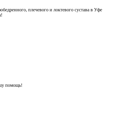
зобедренного, плечевого и локтевого сустава в Уфе
а!
шу помощь!