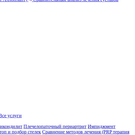
Все услуги
икондилит
Плечелопаточный периартрит
Импиджмент
топ и подбор стелек
Сравнение методов лечения (PRP терапия