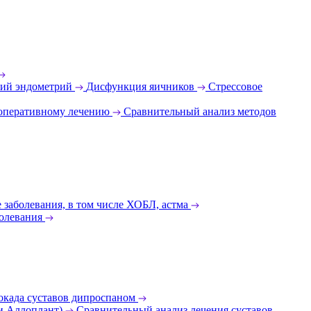
ий эндометрий
Дисфункция яичников
Стрессовое
 оперативному лечению
Сравнительный анализ методов
 заболевания, в том числе ХОБЛ, астма
олевания
окада суставов дипроспаном
 и Аллоплант)
Сравнительный анализ лечения суставов