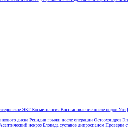
лтеровское ЭКГ
Косметология
Восстановление после родов
Узи
нкового диска
Рецидив грыжи после операции
Остеохондроз
Эп
Асептический некроз
Блокада суставов дипроспаном
Проверка с