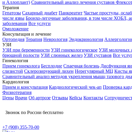
и Аллоплант)
Сравнительный анализ лечения суставов Флексо
Терапия
Гепатозы
Сахарный диабет
Панкреатит
Частые простуды, осл
числе язвы
Бронхо-легочные заболевания, в том числе ХОБЛ, а
заболевания
Все услуги
Омоложение
Консультация и лечение
Ортопедия
Терапия
Неврология
Эндокринология
Аллергологи
УЗИ
УЗИ при беременности
УЗИ гинекологическое
УЗИ молочных 
брюшной полости
УЗИ слюнных желез
УЗИ суставов
Все услу
Гинекология
Прием гинеколога
Бесплодие
Спаечная болезнь
Дисфункция яи
слизистой
Склерозирующий лихен
Нерегулярный МЦ
Кисты я
Сравнительный анализ методов укрепления мышц тазового дн
Кардиология
Прием и консультация
Кардиологический чек-ап
Проверка кар
Физиотерапия
Цены
Врачи
Об артрозе
Отзывы
Кейсы
Контакты
Сотрудничес
Звонок по России бесплатно
+7 (908) 355-70-00