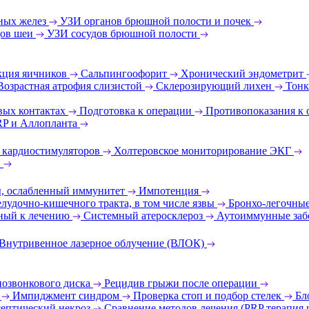
ных желез
УЗИ органов брюшной полости и почек
дов шеи
УЗИ сосудов брюшной полости
ция яичников
Сальпингоофорит
Хронический эндометрит
Возрастная атрофия слизистой
Склерозирующий лихен
Тонк
вых контактах
Подготовка к операции
Противопоказания к
RP и Аллопланта
 кардиостимуляторов
Холтеровское мониторирование ЭКГ
и
ы, ослабленный иммунитет
Импотенция
лудочно-кишечного тракта, в том числе язвы
Бронхо-легочные
ный к лечению
Системный атеросклероз
Аутоиммунные заб
Внутривенное лазерное облучение (ВЛОК)
позвонкового диска
Рецидив грыжи после операции
т
Импиджмент синдром
Проверка стоп и подбор стелек
Бл
ептический некроз
Сравнение методов лечения (PRP терапия