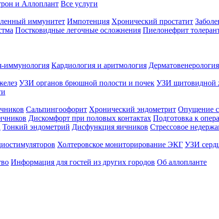
трон и Аллоплант
Все услуги
абленный иммунитет
Импотенция
Хронический простатит
Заболе
стма
Постковидные легочные осложнения
Пиелонефрит толеран
я-иммунология
Кардиология и аритмология
Дерматовенерология
желез
УЗИ органов брюшной полости и почек
УЗИ щитовидной 
ги
чников
Сальпингоофорит
Хронический эндометрит
Опущение с
ичников
Дискомфорт при половых контактах
Подготовка к опер
а
Тонкий эндометрий
Дисфункция яичников
Стрессовое недержа
диостимуляторов
Холтеровское мониторирование ЭКГ
УЗИ серд
тво
Информация для гостей из других городов
Об аллопланте