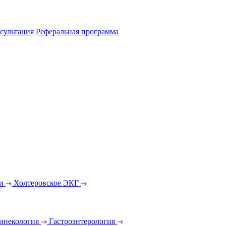
сультация
Реферальная программа
еи
Холтеровское ЭКГ
инекология
Гастроэнтерология