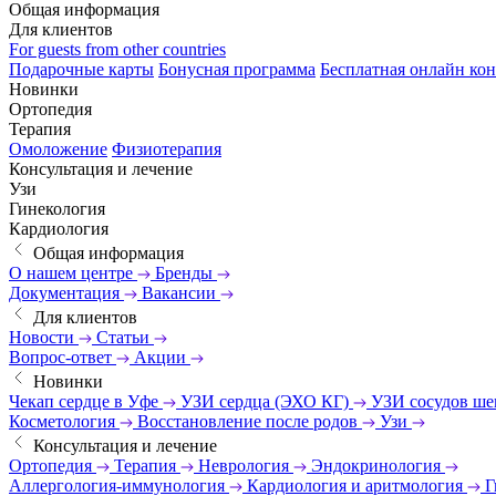
Общая информация
Для клиентов
For guests from other countries
Подарочные карты
Бонусная программа
Бесплатная онлайн кон
Новинки
Ортопедия
Терапия
Омоложение
Физиотерапия
Консультация и лечение
Узи
Гинекология
Кардиология
Общая информация
О нашем центре
Бренды
Документация
Вакансии
Для клиентов
Новости
Статьи
Вопрос-ответ
Акции
Новинки
Чекап сердце в Уфе
УЗИ сердца (ЭХО КГ)
УЗИ сосудов ш
Косметология
Восстановление после родов
Узи
Консультация и лечение
Ортопедия
Терапия
Неврология
Эндокринология
Аллергология-иммунология
Кардиология и аритмология
Г