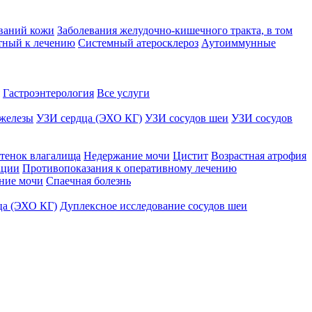
ваний кожи
Заболевания желудочно-кишечного тракта, в том
тный к лечению
Системный атеросклероз
Аутоиммунные
Гастроэнтерология
Все услуги
железы
УЗИ сердца (ЭХО КГ)
УЗИ сосудов шеи
УЗИ сосудов
тенок влагалища
Недержание мочи
Цистит
Возрастная атрофия
ации
Противопоказания к оперативному лечению
ние мочи
Спаечная болезнь
ца (ЭХО КГ)
Дуплексное исследование сосудов шеи