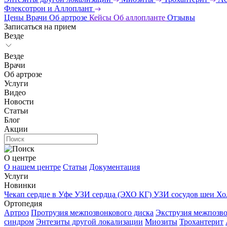
Флексотрон и Аллоплант
Цены
Врачи
Об артрозе
Кейсы
Об аллопланте
Отзывы
Записаться на прием
Везде
Везде
Врачи
Об артрозе
Услуги
Видео
Новости
Статьи
Блог
Акции
О центре
О нашем центре
Статьи
Документация
Услуги
Новинки
Чекап сердце в Уфе
УЗИ сердца (ЭХО КГ)
УЗИ сосудов шеи
Хо
Ортопедия
Артроз
Протрузия межпозвонкового диска
Экструзия межпозво
синдром
Энтезиты другой локализации
Миозиты
Трохантерит