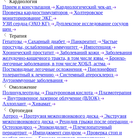
Кардиология
Прием и консультация
Кардиологический чек-ап
Проверка кардиостимуляторов
Холтеровское
мониторирование ЭКГ
УЗИ сердца (ЭХО КГ)
Дуплексное исследование сосудов
шеи
Терапия
Гепатозы
Сахарный диабет
Панкреатит
Частые
простуды, ослабленный иммунитет
Импотенция
Хронический простатит
Заболеваний кожи
Заболевания
желудочно-кишечного тракта, в том числе язвы
Бронхо-
легочные заболевания, в том числе ХОБЛ, астма
Постковидные легочные осложнения
Пиелонефрит
толерантный к лечению
Системный атеросклероз
Аутоиммунные заболевания
Омоложение
Полинуклеотиды
Гиалуроновая кислота
Плазмотерапия
Внутривенное лазерное облучение (ВЛОК)
Аллоплант
Хивамат
Ортопедия
Артроз
Протрузия межпозвонкового диска
Экструзия
межпозвонкового диска
Рецидив грыжи после операции
Остеохондроз
Эпикондилит
Плечелопаточный
периартрит
Импиджмент синдром
Проверка стоп и