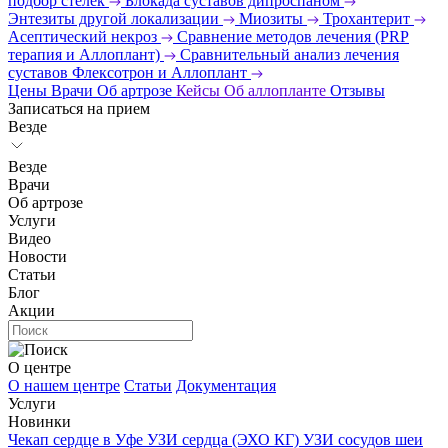
подбор стелек
Блокада суставов дипроспаном
Энтезиты другой локализации
Миозиты
Трохантерит
Асептический некроз
Сравнение методов лечения (PRP
терапия и Аллоплант)
Сравнительный анализ лечения
суставов Флексотрон и Аллоплант
Цены
Врачи
Об артрозе
Кейсы
Об аллопланте
Отзывы
Записаться на прием
Везде
Везде
Врачи
Об артрозе
Услуги
Видео
Новости
Статьи
Блог
Акции
О центре
О нашем центре
Статьи
Документация
Услуги
Новинки
Чекап сердце в Уфе
УЗИ сердца (ЭХО КГ)
УЗИ сосудов шеи