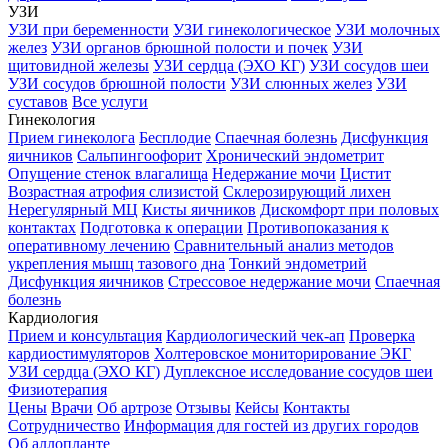
УЗИ
УЗИ при беременности
УЗИ гинекологическое
УЗИ молочных
желез
УЗИ органов брюшной полости и почек
УЗИ
щитовидной железы
УЗИ сердца (ЭХО КГ)
УЗИ сосудов шеи
УЗИ сосудов брюшной полости
УЗИ слюнных желез
УЗИ
суставов
Все услуги
Гинекология
Прием гинеколога
Бесплодие
Спаечная болезнь
Дисфункция
яичников
Сальпингоофорит
Хронический эндометрит
Опущение стенок влагалища
Недержание мочи
Цистит
Возрастная атрофия слизистой
Склерозирующий лихен
Нерегулярный МЦ
Кисты яичников
Дискомфорт при половых
контактах
Подготовка к операции
Противопоказания к
оперативному лечению
Сравнительный анализ методов
укрепления мышц тазового дна
Тонкий эндометрий
Дисфункция яичников
Стрессовое недержание мочи
Спаечная
болезнь
Кардиология
Прием и консультация
Кардиологический чек-ап
Проверка
кардиостимуляторов
Холтеровское мониторирование ЭКГ
УЗИ сердца (ЭХО КГ)
Дуплексное исследование сосудов шеи
Физиотерапия
Цены
Врачи
Об артрозе
Отзывы
Кейсы
Контакты
Сотрудничество
Информация для гостей из других городов
Об аллопланте