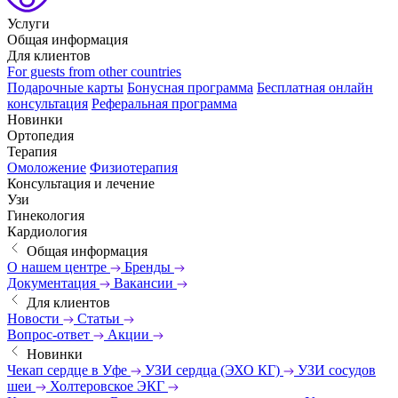
Услуги
Общая информация
Для клиентов
For guests from other countries
Подарочные карты
Бонусная программа
Бесплатная онлайн
консультация
Реферальная программа
Новинки
Ортопедия
Терапия
Омоложение
Физиотерапия
Консультация и лечение
Узи
Гинекология
Кардиология
Общая информация
О нашем центре
Бренды
Документация
Вакансии
Для клиентов
Новости
Статьи
Вопрос-ответ
Акции
Новинки
Чекап сердце в Уфе
УЗИ сердца (ЭХО КГ)
УЗИ сосудов
шеи
Холтеровское ЭКГ