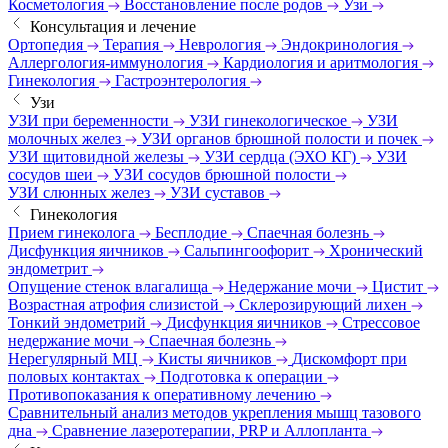
Косметология
Восстановление после родов
Узи
Консультация и лечение
Ортопедия
Терапия
Неврология
Эндокринология
Аллергология-иммунология
Кардиология и аритмология
Гинекология
Гастроэнтерология
Узи
УЗИ при беременности
УЗИ гинекологическое
УЗИ
молочных желез
УЗИ органов брюшной полости и почек
УЗИ щитовидной железы
УЗИ сердца (ЭХО КГ)
УЗИ
сосудов шеи
УЗИ сосудов брюшной полости
УЗИ слюнных желез
УЗИ суставов
Гинекология
Прием гинеколога
Бесплодие
Спаечная болезнь
Дисфункция яичников
Сальпингоофорит
Хронический
эндометрит
Опущение стенок влагалища
Недержание мочи
Цистит
Возрастная атрофия слизистой
Склерозирующий лихен
Тонкий эндометрий
Дисфункция яичников
Стрессовое
недержание мочи
Спаечная болезнь
Нерегулярный МЦ
Кисты яичников
Дискомфорт при
половых контактах
Подготовка к операции
Противопоказания к оперативному лечению
Сравнительный анализ методов укрепления мышц тазового
дна
Сравнение лазеротерапии, PRP и Аллопланта