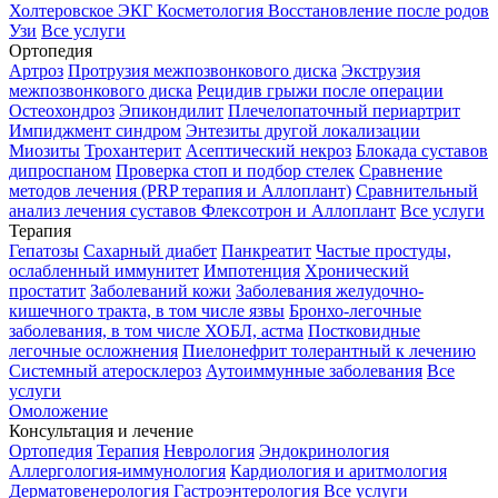
Холтеровское ЭКГ
Косметология
Восстановление после родов
Узи
Все услуги
Ортопедия
Артроз
Протрузия межпозвонкового диска
Экструзия
межпозвонкового диска
Рецидив грыжи после операции
Остеохондроз
Эпикондилит
Плечелопаточный периартрит
Импиджмент синдром
Энтезиты другой локализации
Миозиты
Трохантерит
Асептический некроз
Блокада суставов
дипроспаном
Проверка стоп и подбор стелек
Сравнение
методов лечения (PRP терапия и Аллоплант)
Сравнительный
анализ лечения суставов Флексотрон и Аллоплант
Все услуги
Терапия
Гепатозы
Сахарный диабет
Панкреатит
Частые простуды,
ослабленный иммунитет
Импотенция
Хронический
простатит
Заболеваний кожи
Заболевания желудочно-
кишечного тракта, в том числе язвы
Бронхо-легочные
заболевания, в том числе ХОБЛ, астма
Постковидные
легочные осложнения
Пиелонефрит толерантный к лечению
Системный атеросклероз
Аутоиммунные заболевания
Все
услуги
Омоложение
Консультация и лечение
Ортопедия
Терапия
Неврология
Эндокринология
Аллергология-иммунология
Кардиология и аритмология
Дерматовенерология
Гастроэнтерология
Все услуги