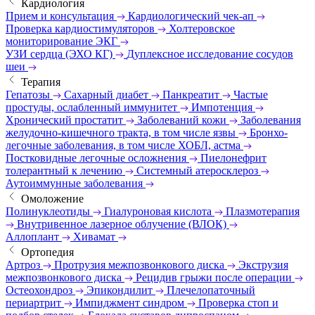
Кардиология
Прием и консультация
Кардиологический чек-ап
Проверка кардиостимуляторов
Холтеровское
мониторирование ЭКГ
УЗИ сердца (ЭХО КГ)
Дуплексное исследование сосудов
шеи
Терапия
Гепатозы
Сахарный диабет
Панкреатит
Частые
простуды, ослабленный иммунитет
Импотенция
Хронический простатит
Заболеваний кожи
Заболевания
желудочно-кишечного тракта, в том числе язвы
Бронхо-
легочные заболевания, в том числе ХОБЛ, астма
Постковидные легочные осложнения
Пиелонефрит
толерантный к лечению
Системный атеросклероз
Аутоиммунные заболевания
Омоложение
Полинуклеотиды
Гиалуроновая кислота
Плазмотерапия
Внутривенное лазерное облучение (ВЛОК)
Аллоплант
Хивамат
Ортопедия
Артроз
Протрузия межпозвонкового диска
Экструзия
межпозвонкового диска
Рецидив грыжи после операции
Остеохондроз
Эпикондилит
Плечелопаточный
периартрит
Импиджмент синдром
Проверка стоп и