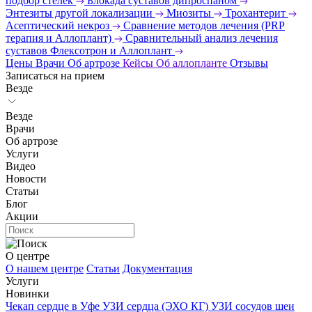
подбор стелек
Блокада суставов дипроспаном
Энтезиты другой локализации
Миозиты
Трохантерит
Асептический некроз
Сравнение методов лечения (PRP
терапия и Аллоплант)
Сравнительный анализ лечения
суставов Флексотрон и Аллоплант
Цены
Врачи
Об артрозе
Кейсы
Об аллопланте
Отзывы
Записаться на прием
Везде
Везде
Врачи
Об артрозе
Услуги
Видео
Новости
Статьи
Блог
Акции
О центре
О нашем центре
Статьи
Документация
Услуги
Новинки
Чекап сердце в Уфе
УЗИ сердца (ЭХО КГ)
УЗИ сосудов шеи