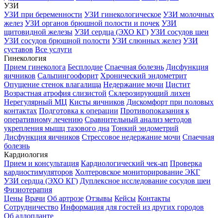
УЗИ
УЗИ при беременности
УЗИ гинекологическое
УЗИ молочных
желез
УЗИ органов брюшной полости и почек
УЗИ
щитовидной железы
УЗИ сердца (ЭХО КГ)
УЗИ сосудов шеи
УЗИ сосудов брюшной полости
УЗИ слюнных желез
УЗИ
суставов
Все услуги
Гинекология
Прием гинеколога
Бесплодие
Спаечная болезнь
Дисфункция
яичников
Сальпингоофорит
Хронический эндометрит
Опущение стенок влагалища
Недержание мочи
Цистит
Возрастная атрофия слизистой
Склерозирующий лихен
Нерегулярный МЦ
Кисты яичников
Дискомфорт при половых
контактах
Подготовка к операции
Противопоказания к
оперативному лечению
Сравнительный анализ методов
укрепления мышц тазового дна
Тонкий эндометрий
Дисфункция яичников
Стрессовое недержание мочи
Спаечная
болезнь
Кардиология
Прием и консультация
Кардиологический чек-ап
Проверка
кардиостимуляторов
Холтеровское мониторирование ЭКГ
УЗИ сердца (ЭХО КГ)
Дуплексное исследование сосудов шеи
Физиотерапия
Цены
Врачи
Об артрозе
Отзывы
Кейсы
Контакты
Сотрудничество
Информация для гостей из других городов
Об аллопланте