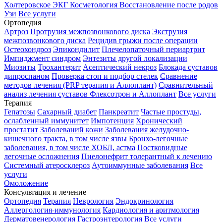
Холтеровское ЭКГ
Косметология
Восстановление после родов
Узи
Все услуги
Ортопедия
Артроз
Протрузия межпозвонкового диска
Экструзия
межпозвонкового диска
Рецидив грыжи после операции
Остеохондроз
Эпикондилит
Плечелопаточный периартрит
Импиджмент синдром
Энтезиты другой локализации
Миозиты
Трохантерит
Асептический некроз
Блокада суставов
дипроспаном
Проверка стоп и подбор стелек
Сравнение
методов лечения (PRP терапия и Аллоплант)
Сравнительный
анализ лечения суставов Флексотрон и Аллоплант
Все услуги
Терапия
Гепатозы
Сахарный диабет
Панкреатит
Частые простуды,
ослабленный иммунитет
Импотенция
Хронический
простатит
Заболеваний кожи
Заболевания желудочно-
кишечного тракта, в том числе язвы
Бронхо-легочные
заболевания, в том числе ХОБЛ, астма
Постковидные
легочные осложнения
Пиелонефрит толерантный к лечению
Системный атеросклероз
Аутоиммунные заболевания
Все
услуги
Омоложение
Консультация и лечение
Ортопедия
Терапия
Неврология
Эндокринология
Аллергология-иммунология
Кардиология и аритмология
Дерматовенерология
Гастроэнтерология
Все услуги