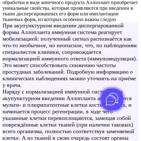
обработки в виде конечного продукта Аллоплант приобретает
уникальные свойства, которые проявляются при введении в
ткани диспергированных его форм или имплантации
тканевых форм, из которых особенно важны следую
При акупунктурном введении диспергированной
формы Аллопланта иммунная система реагирует
мобилизацией: полученный сигнал распознаётся как
что-то необычное, но неопасное, что, по наблюдениям
специалистов клиники, сопровождается
нормализацией иммунного ответа (иммуномодуляция).
Это может способствовать снижению частоты
простудных заболеваний. Подробную информацию о
клинических наблюдениях можно уточнить на приёме
у врача.
Наряду с нормализацией иммунной системы при
акупунктурном введении Аллопланта активируются
мульти- и плюрипатентные клетки костного мозга, и
начинается процесс регенерации, в ходе чего
указанные клетки перевоплощаются, замещая собой
повреждённые клетки тканей (при наличии таковых)
всего организма, полностью соответствуя заменяемой
клетке. А из тканей в свою очередь состоят органы