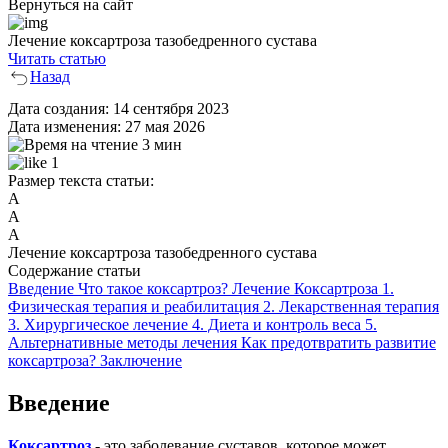
Вернуться на сайт
Лечение коксартроза тазобедренного сустава
Читать статью
Назад
Дата создания:
14 сентября 2023
Дата изменения:
27 мая 2026
3 мин
1
Размер текста статьи:
А
А
А
Лечение коксартроза тазобедренного сустава
Содержание статьи
Введение
Что такое коксартроз?
Лечение Коксартроза
1.
Физическая терапия и реабилитация
2. Лекарственная терапия
3. Хирургическое лечение
4. Диета и контроль веса
5.
Альтернативные методы лечения
Как предотвратить развитие
коксартроза?
Заключение
Введение
Коксартроз
- это заболевание суставов, которое может