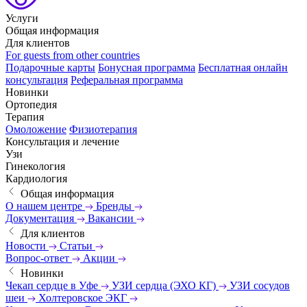
Услуги
Общая информация
Для клиентов
For guests from other countries
Подарочные карты
Бонусная программа
Бесплатная онлайн
консультация
Реферальная программа
Новинки
Ортопедия
Терапия
Омоложение
Физиотерапия
Консультация и лечение
Узи
Гинекология
Кардиология
Общая информация
О нашем центре
Бренды
Документация
Вакансии
Для клиентов
Новости
Статьи
Вопрос-ответ
Акции
Новинки
Чекап сердце в Уфе
УЗИ сердца (ЭХО КГ)
УЗИ сосудов
шеи
Холтеровское ЭКГ