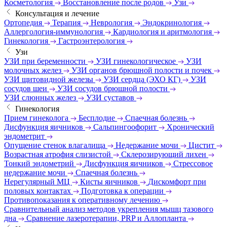
Косметология
Восстановление после родов
Узи
Консультация и лечение
Ортопедия
Терапия
Неврология
Эндокринология
Аллергология-иммунология
Кардиология и аритмология
Гинекология
Гастроэнтерология
Узи
УЗИ при беременности
УЗИ гинекологическое
УЗИ
молочных желез
УЗИ органов брюшной полости и почек
УЗИ щитовидной железы
УЗИ сердца (ЭХО КГ)
УЗИ
сосудов шеи
УЗИ сосудов брюшной полости
УЗИ слюнных желез
УЗИ суставов
Гинекология
Прием гинеколога
Бесплодие
Спаечная болезнь
Дисфункция яичников
Сальпингоофорит
Хронический
эндометрит
Опущение стенок влагалища
Недержание мочи
Цистит
Возрастная атрофия слизистой
Склерозирующий лихен
Тонкий эндометрий
Дисфункция яичников
Стрессовое
недержание мочи
Спаечная болезнь
Нерегулярный МЦ
Кисты яичников
Дискомфорт при
половых контактах
Подготовка к операции
Противопоказания к оперативному лечению
Сравнительный анализ методов укрепления мышц тазового
дна
Сравнение лазеротерапии, PRP и Аллопланта