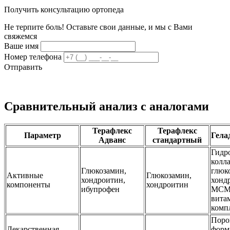
Получить консультацию ортопеда
Не терпите боль! Оставьте свои данные, и мы с Вами
свяжемся
Ваше имя
Номер телефона
Отправить
Сравнительный анализ с аналогами
Терафлекс
Терафлекс
Параметр
Гела
Адванс
стандартный
Гидр
колла
Глюкозамин,
глюк
Активные
Глюкозамин,
хондроитин,
хонд
компоненты
хондроитин
ибупрофен
МСМ
вита
комп
Поро
Лекарственная
форм