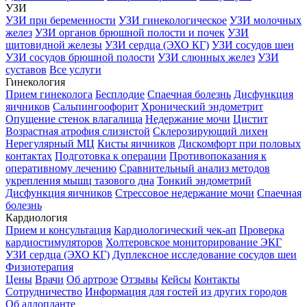
УЗИ
УЗИ при беременности
УЗИ гинекологическое
УЗИ молочных
желез
УЗИ органов брюшной полости и почек
УЗИ
щитовидной железы
УЗИ сердца (ЭХО КГ)
УЗИ сосудов шеи
УЗИ сосудов брюшной полости
УЗИ слюнных желез
УЗИ
суставов
Все услуги
Гинекология
Прием гинеколога
Бесплодие
Спаечная болезнь
Дисфункция
яичников
Сальпингоофорит
Хронический эндометрит
Опущение стенок влагалища
Недержание мочи
Цистит
Возрастная атрофия слизистой
Склерозирующий лихен
Нерегулярный МЦ
Кисты яичников
Дискомфорт при половых
контактах
Подготовка к операции
Противопоказания к
оперативному лечению
Сравнительный анализ методов
укрепления мышц тазового дна
Тонкий эндометрий
Дисфункция яичников
Стрессовое недержание мочи
Спаечная
болезнь
Кардиология
Прием и консультация
Кардиологический чек-ап
Проверка
кардиостимуляторов
Холтеровское мониторирование ЭКГ
УЗИ сердца (ЭХО КГ)
Дуплексное исследование сосудов шеи
Физиотерапия
Цены
Врачи
Об артрозе
Отзывы
Кейсы
Контакты
Сотрудничество
Информация для гостей из других городов
Об аллопланте