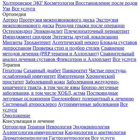
Холтеровское ЭКГ
Косметология
Восстановление после родов
Узи
Все услуги
Ортопедия
Артроз
Протрузия межпозвонкового диска
Экструзия
межпозвонкового диска
Рецидив грыжи после операции
Остеохондроз
Эпикондилит
Плечелопаточный периартрит
Импиджмент синдром
Энтезиты другой локализации
Миозиты
Трохантерит
Асептический некроз
Блокада суставов
дипроспаном
Проверка стоп и подбор стелек
Сравнение
методов лечения (PRP терапия и Аллоплант)
Сравнительный
анализ лечения суставов Флексотрон и Аллоплант
Все услуги
Терапия
Гепатозы
Сахарный диабет
Панкреатит
Частые простуды,
ослабленный иммунитет
Импотенция
Хронический
простатит
Заболеваний кожи
Заболевания желудочно-
кишечного тракта, в том числе язвы
Бронхо-легочные
заболевания, в том числе ХОБЛ, астма
Постковидные
легочные осложнения
Пиелонефрит толерантный к лечению
Системный атеросклероз
Аутоиммунные заболевания
Все
услуги
Омоложение
Консультация и лечение
Ортопедия
Терапия
Неврология
Эндокринология
Аллергология-иммунология
Кардиология и аритмология
Дерматовенерология
Гастроэнтерология
Все услуги