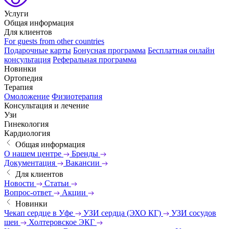
Услуги
Общая информация
Для клиентов
For guests from other countries
Подарочные карты
Бонусная программа
Бесплатная онлайн
консультация
Реферальная программа
Новинки
Ортопедия
Терапия
Омоложение
Физиотерапия
Консультация и лечение
Узи
Гинекология
Кардиология
Общая информация
О нашем центре
Бренды
Документация
Вакансии
Для клиентов
Новости
Статьи
Вопрос-ответ
Акции
Новинки
Чекап сердце в Уфе
УЗИ сердца (ЭХО КГ)
УЗИ сосудов
шеи
Холтеровское ЭКГ