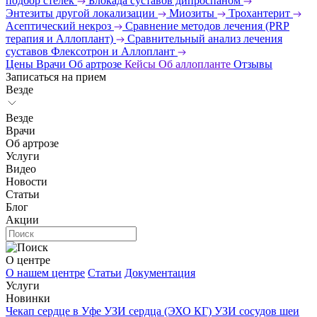
подбор стелек
Блокада суставов дипроспаном
Энтезиты другой локализации
Миозиты
Трохантерит
Асептический некроз
Сравнение методов лечения (PRP
терапия и Аллоплант)
Сравнительный анализ лечения
суставов Флексотрон и Аллоплант
Цены
Врачи
Об артрозе
Кейсы
Об аллопланте
Отзывы
Записаться на прием
Везде
Везде
Врачи
Об артрозе
Услуги
Видео
Новости
Статьи
Блог
Акции
О центре
О нашем центре
Статьи
Документация
Услуги
Новинки
Чекап сердце в Уфе
УЗИ сердца (ЭХО КГ)
УЗИ сосудов шеи