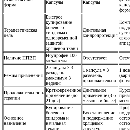
Капсулы
Капсулы
форма
капс
форм
Быстрое
купирование
Комп
болевого
подд
Терапевтическая
Длительная
синдрома с
суста
цель
хондропротекция
одновременной
связ
защитой
аппа
хрящевой ткани
Ибупрофен 100
Наличие НПВП
Отсутствует
Отсу
мг/капсула
2 капсулы × 3
1 капсула × 3
1 доз
раза/день
Режим применения
раза/день,
(вар
(максимум 3
продолжительно
форм
недели)
Кратковременное
Длительное
Курс
Продолжительность
применение (до
применение (3-6
прим
терапии
21 дня)
месяцев и более)
меся
Купирование
Проф
болевого
Восстановление
подд
Основное
синдрома и
и поддержание
остео
назначение
начальная
хрящевых
остео
терапия
структур
повы