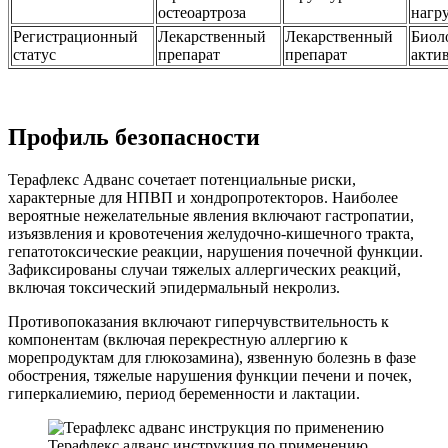
остеоартроза
нагр
Регистрационный
Лекарственный
Лекарственный
Биол
статус
препарат
препарат
акти
Профиль безопасности
Терафлекс Адванс сочетает потенциальные риски,
характерные для НПВП и хондропротекторов. Наиболее
вероятные нежелательные явления включают гастропатии,
изъязвления и кровотечения желудочно-кишечного тракта,
гепатотоксические реакции, нарушения почечной функции.
Зафиксированы случаи тяжелых аллергических реакций,
включая токсический эпидермальный некролиз.
Противопоказания включают гиперчувствительность к
компонентам (включая перекрестную аллергию к
морепродуктам для глюкозамина), язвенную болезнь в фазе
обострения, тяжелые нарушения функции печени и почек,
гиперкалиемию, период беременности и лактации.
Терафлекс адванс инструкция по применению