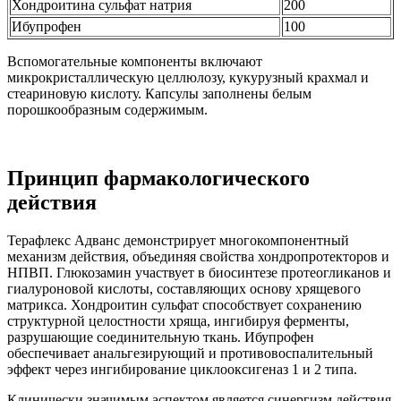
Хондроитина сульфат натрия
200
Ибупрофен
100
Вспомогательные компоненты включают
микрокристаллическую целлюлозу, кукурузный крахмал и
стеариновую кислоту. Капсулы заполнены белым
порошкообразным содержимым.
Принцип фармакологического
действия
Терафлекс Адванс демонстрирует многокомпонентный
механизм действия, объединяя свойства хондропротекторов и
НПВП. Глюкозамин участвует в биосинтезе протеогликанов и
гиалуроновой кислоты, составляющих основу хрящевого
матрикса. Хондроитин сульфат способствует сохранению
структурной целостности хряща, ингибируя ферменты,
разрушающие соединительную ткань. Ибупрофен
обеспечивает анальгезирующий и противовоспалительный
эффект через ингибирование циклооксигеназ 1 и 2 типа.
Клинически значимым аспектом является синергизм действия