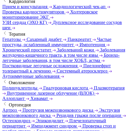
Кардиология
Прием и консультация
Кардиологический чек-ап
Проверка кардиостимуляторов
Холтеровское
мониторирование ЭКГ
УЗИ сердца (ЭХО КГ)
Дуплексное исследование сосудов
шеи
Терапия
Гепатозы
Сахарный диабет
Панкреатит
Частые
простуды, ослабленный иммунитет
Импотенция
Хронический простатит
Заболеваний кожи
Заболевания
желудочно-кишечного тракта, в том числе язвы
Бронхо-
легочные заболевания, в том числе ХОБЛ, астма
Постковидные легочные осложнения
Пиелонефрит
толерантный к лечению
Системный атеросклероз
Аутоиммунные заболевания
Омоложение
Полинуклеотиды
Гиалуроновая кислота
Плазмотерапия
Внутривенное лазерное облучение (ВЛОК)
Аллоплант
Хивамат
Ортопедия
Артроз
Протрузия межпозвонкового диска
Экструзия
межпозвонкового диска
Рецидив грыжи после операции
Остеохондроз
Эпикондилит
Плечелопаточный
периартрит
Импиджмент синдром
Проверка стоп и