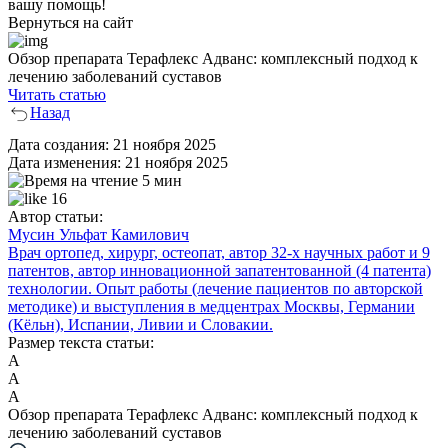
вашу помощь!
Вернуться на сайт
Обзор препарата Терафлекс Адванс: комплексный подход к
лечению заболеваний суставов
Читать статью
Назад
Дата создания:
21 ноября 2025
Дата изменения:
21 ноября 2025
5 мин
16
Автор статьи:
Мусин Ульфат Камилович
Врач ортопед, хирург, остеопат, автор 32-х научных работ и 9
патентов, автор инновационной запатентованной (4 патента)
технологии. Опыт работы (лечение пациентов по авторской
методике) и выступления в медцентрах Москвы, Германии
(Кёльн), Испании, Ливии и Словакии.
Размер текста статьи:
А
А
А
Обзор препарата Терафлекс Адванс: комплексный подход к
лечению заболеваний суставов