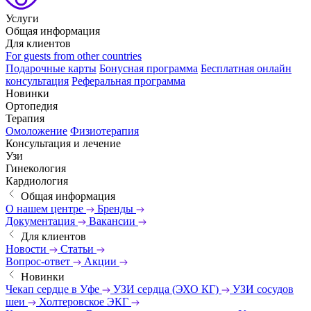
Услуги
Общая информация
Для клиентов
For guests from other countries
Подарочные карты
Бонусная программа
Бесплатная онлайн
консультация
Реферальная программа
Новинки
Ортопедия
Терапия
Омоложение
Физиотерапия
Консультация и лечение
Узи
Гинекология
Кардиология
Общая информация
О нашем центре
Бренды
Документация
Вакансии
Для клиентов
Новости
Статьи
Вопрос-ответ
Акции
Новинки
Чекап сердце в Уфе
УЗИ сердца (ЭХО КГ)
УЗИ сосудов
шеи
Холтеровское ЭКГ