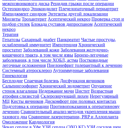
межпозвонкового диска
Рецидив грыжи после операции
Остеохондроз
Эпикондилит
Плечелопаточный периартрит
Импиджмент синдром
Энтезиты другой локализации
Миозиты
Трохантерит
Асептический некроз
Проверка стоп и
подбор стелек
Блокада суставов дипроспаном
Асептический
некроз
Терапия
Гепатозы
Сахарный диабет
Панкреатит
Частые простуды,
ослабленный иммунитет
Импотенция
Хронический
простатит
Заболеваний кожи
Заболевания желудочно-
кишечного тракта, в том числе язвы
Бронхо-легочные
заболевания, в том числе ХОБЛ, астма
Постковидные
легочные осложнения
Пиелонефрит толерантный к лечению
Системный атеросклероз
Аутоиммунные заболевания
Гинекология
Бесплодие
Спаечная болезнь
Дисфункция яичников
Сальпингоофорит
Хронический эндометрит
Опущение
стенок влагалища
Недержание мочи
Цистит
Возрастная
атрофия слизистой
Склерозирующий лихен
Нерегулярный
МЦ
Кисты яичников
Дискомфорт при половых контактах
Подготовка к операции
Противопоказания к оперативному
лечению
Сравнительный анализ методов укрепления мышц
тазового дна
Сравнение лазеротерапии, PRP и Аллопланта
Омоложение
Кардиология
Чекап сердце в Уфе
УЗИ сердца (ЭХО КГ)
УЗИ сосудов шеи