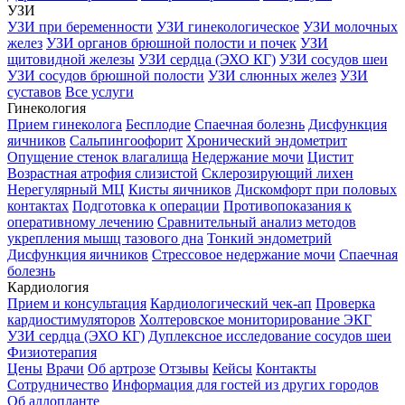
УЗИ
УЗИ при беременности
УЗИ гинекологическое
УЗИ молочных
желез
УЗИ органов брюшной полости и почек
УЗИ
щитовидной железы
УЗИ сердца (ЭХО КГ)
УЗИ сосудов шеи
УЗИ сосудов брюшной полости
УЗИ слюнных желез
УЗИ
суставов
Все услуги
Гинекология
Прием гинеколога
Бесплодие
Спаечная болезнь
Дисфункция
яичников
Сальпингоофорит
Хронический эндометрит
Опущение стенок влагалища
Недержание мочи
Цистит
Возрастная атрофия слизистой
Склерозирующий лихен
Нерегулярный МЦ
Кисты яичников
Дискомфорт при половых
контактах
Подготовка к операции
Противопоказания к
оперативному лечению
Сравнительный анализ методов
укрепления мышц тазового дна
Тонкий эндометрий
Дисфункция яичников
Стрессовое недержание мочи
Спаечная
болезнь
Кардиология
Прием и консультация
Кардиологический чек-ап
Проверка
кардиостимуляторов
Холтеровское мониторирование ЭКГ
УЗИ сердца (ЭХО КГ)
Дуплексное исследование сосудов шеи
Физиотерапия
Цены
Врачи
Об артрозе
Отзывы
Кейсы
Контакты
Сотрудничество
Информация для гостей из других городов
Об аллопланте