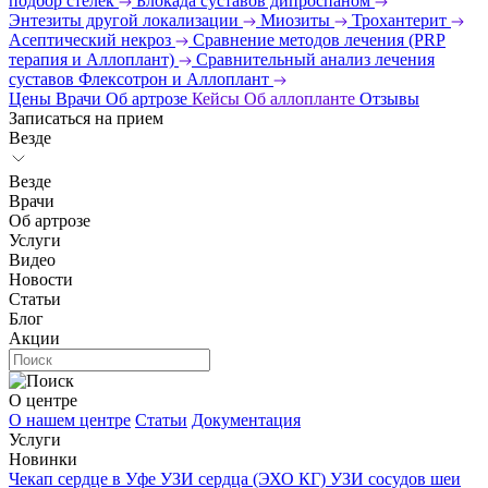
подбор стелек
Блокада суставов дипроспаном
Энтезиты другой локализации
Миозиты
Трохантерит
Асептический некроз
Сравнение методов лечения (PRP
терапия и Аллоплант)
Сравнительный анализ лечения
суставов Флексотрон и Аллоплант
Цены
Врачи
Об артрозе
Кейсы
Об аллопланте
Отзывы
Записаться на прием
Везде
Везде
Врачи
Об артрозе
Услуги
Видео
Новости
Статьи
Блог
Акции
О центре
О нашем центре
Статьи
Документация
Услуги
Новинки
Чекап сердце в Уфе
УЗИ сердца (ЭХО КГ)
УЗИ сосудов шеи