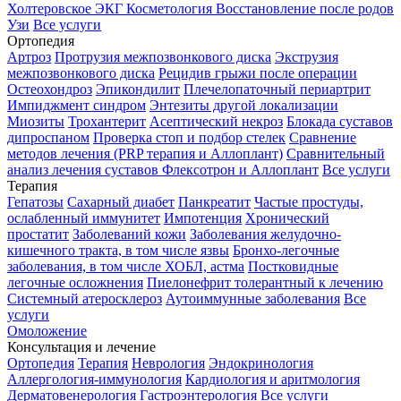
Холтеровское ЭКГ
Косметология
Восстановление после родов
Узи
Все услуги
Ортопедия
Артроз
Протрузия межпозвонкового диска
Экструзия
межпозвонкового диска
Рецидив грыжи после операции
Остеохондроз
Эпикондилит
Плечелопаточный периартрит
Импиджмент синдром
Энтезиты другой локализации
Миозиты
Трохантерит
Асептический некроз
Блокада суставов
дипроспаном
Проверка стоп и подбор стелек
Сравнение
методов лечения (PRP терапия и Аллоплант)
Сравнительный
анализ лечения суставов Флексотрон и Аллоплант
Все услуги
Терапия
Гепатозы
Сахарный диабет
Панкреатит
Частые простуды,
ослабленный иммунитет
Импотенция
Хронический
простатит
Заболеваний кожи
Заболевания желудочно-
кишечного тракта, в том числе язвы
Бронхо-легочные
заболевания, в том числе ХОБЛ, астма
Постковидные
легочные осложнения
Пиелонефрит толерантный к лечению
Системный атеросклероз
Аутоиммунные заболевания
Все
услуги
Омоложение
Консультация и лечение
Ортопедия
Терапия
Неврология
Эндокринология
Аллергология-иммунология
Кардиология и аритмология
Дерматовенерология
Гастроэнтерология
Все услуги