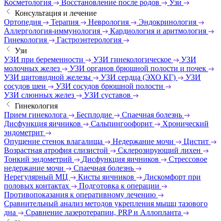
Косметология
Восстановление после родов
Узи
Консультация и лечение
Ортопедия
Терапия
Неврология
Эндокринология
Аллергология-иммунология
Кардиология и аритмология
Гинекология
Гастроэнтерология
Узи
УЗИ при беременности
УЗИ гинекологическое
УЗИ
молочных желез
УЗИ органов брюшной полости и почек
УЗИ щитовидной железы
УЗИ сердца (ЭХО КГ)
УЗИ
сосудов шеи
УЗИ сосудов брюшной полости
УЗИ слюнных желез
УЗИ суставов
Гинекология
Прием гинеколога
Бесплодие
Спаечная болезнь
Дисфункция яичников
Сальпингоофорит
Хронический
эндометрит
Опущение стенок влагалища
Недержание мочи
Цистит
Возрастная атрофия слизистой
Склерозирующий лихен
Тонкий эндометрий
Дисфункция яичников
Стрессовое
недержание мочи
Спаечная болезнь
Нерегулярный МЦ
Кисты яичников
Дискомфорт при
половых контактах
Подготовка к операции
Противопоказания к оперативному лечению
Сравнительный анализ методов укрепления мышц тазового
дна
Сравнение лазеротерапии, PRP и Аллопланта