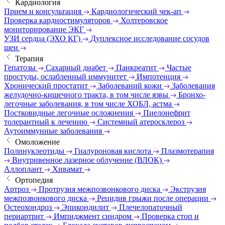
Кардиология
Прием и консультация
Кардиологический чек-ап
Проверка кардиостимуляторов
Холтеровское
мониторирование ЭКГ
УЗИ сердца (ЭХО КГ)
Дуплексное исследование сосудов
шеи
Терапия
Гепатозы
Сахарный диабет
Панкреатит
Частые
простуды, ослабленный иммунитет
Импотенция
Хронический простатит
Заболеваний кожи
Заболевания
желудочно-кишечного тракта, в том числе язвы
Бронхо-
легочные заболевания, в том числе ХОБЛ, астма
Постковидные легочные осложнения
Пиелонефрит
толерантный к лечению
Системный атеросклероз
Аутоиммунные заболевания
Омоложение
Полинуклеотиды
Гиалуроновая кислота
Плазмотерапия
Внутривенное лазерное облучение (ВЛОК)
Аллоплант
Хивамат
Ортопедия
Артроз
Протрузия межпозвонкового диска
Экструзия
межпозвонкового диска
Рецидив грыжи после операции
Остеохондроз
Эпикондилит
Плечелопаточный
периартрит
Импиджмент синдром
Проверка стоп и