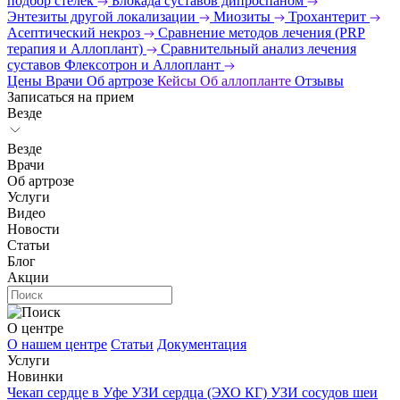
подбор стелек
Блокада суставов дипроспаном
Энтезиты другой локализации
Миозиты
Трохантерит
Асептический некроз
Сравнение методов лечения (PRP
терапия и Аллоплант)
Сравнительный анализ лечения
суставов Флексотрон и Аллоплант
Цены
Врачи
Об артрозе
Кейсы
Об аллопланте
Отзывы
Записаться на прием
Везде
Везде
Врачи
Об артрозе
Услуги
Видео
Новости
Статьи
Блог
Акции
О центре
О нашем центре
Статьи
Документация
Услуги
Новинки
Чекап сердце в Уфе
УЗИ сердца (ЭХО КГ)
УЗИ сосудов шеи