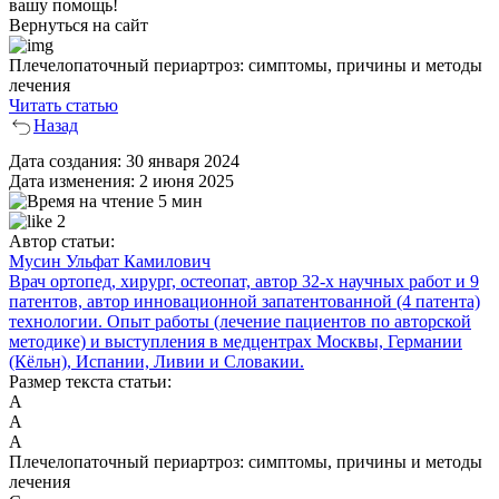
вашу помощь!
Вернуться на сайт
Плечелопаточный периартроз: симптомы, причины и методы
лечения
Читать статью
Назад
Дата создания:
30 января 2024
Дата изменения:
2 июня 2025
5 мин
2
Автор статьи:
Мусин Ульфат Камилович
Врач ортопед, хирург, остеопат, автор 32-х научных работ и 9
патентов, автор инновационной запатентованной (4 патента)
технологии. Опыт работы (лечение пациентов по авторской
методике) и выступления в медцентрах Москвы, Германии
(Кёльн), Испании, Ливии и Словакии.
Размер текста статьи:
А
А
А
Плечелопаточный периартроз: симптомы, причины и методы
лечения