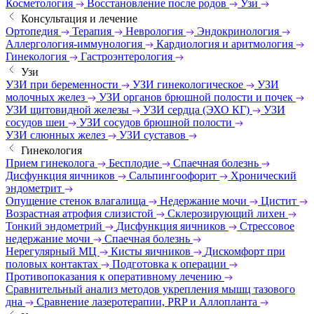
Косметология
Восстановление после родов
Узи
Консультация и лечение
Ортопедия
Терапия
Неврология
Эндокринология
Аллергология-иммунология
Кардиология и аритмология
Гинекология
Гастроэнтерология
Узи
УЗИ при беременности
УЗИ гинекологическое
УЗИ
молочных желез
УЗИ органов брюшной полости и почек
УЗИ щитовидной железы
УЗИ сердца (ЭХО КГ)
УЗИ
сосудов шеи
УЗИ сосудов брюшной полости
УЗИ слюнных желез
УЗИ суставов
Гинекология
Прием гинеколога
Бесплодие
Спаечная болезнь
Дисфункция яичников
Сальпингоофорит
Хронический
эндометрит
Опущение стенок влагалища
Недержание мочи
Цистит
Возрастная атрофия слизистой
Склерозирующий лихен
Тонкий эндометрий
Дисфункция яичников
Стрессовое
недержание мочи
Спаечная болезнь
Нерегулярный МЦ
Кисты яичников
Дискомфорт при
половых контактах
Подготовка к операции
Противопоказания к оперативному лечению
Сравнительный анализ методов укрепления мышц тазового
дна
Сравнение лазеротерапии, PRP и Аллопланта