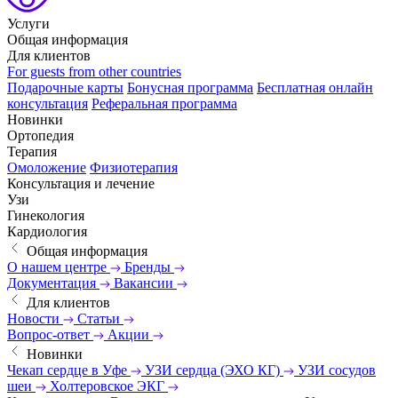
Услуги
Общая информация
Для клиентов
For guests from other countries
Подарочные карты
Бонусная программа
Бесплатная онлайн
консультация
Реферальная программа
Новинки
Ортопедия
Терапия
Омоложение
Физиотерапия
Консультация и лечение
Узи
Гинекология
Кардиология
Общая информация
О нашем центре
Бренды
Документация
Вакансии
Для клиентов
Новости
Статьи
Вопрос-ответ
Акции
Новинки
Чекап сердце в Уфе
УЗИ сердца (ЭХО КГ)
УЗИ сосудов
шеи
Холтеровское ЭКГ