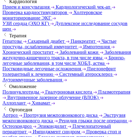
Кардиология
Прием и консультация
Кардиологический чек-ап
Проверка кардиостимуляторов
Холтеровское
мониторирование ЭКГ
УЗИ сердца (ЭХО КГ)
Дуплексное исследование сосудов
шеи
Терапия
Гепатозы
Сахарный диабет
Панкреатит
Частые
простуды, ослабленный иммунитет
Импотенция
Хронический простатит
Заболеваний кожи
Заболевания
желудочно-кишечного тракта, в том числе язвы
Бронхо-
легочные заболевания, в том числе ХОБЛ, астма
Постковидные легочные осложнения
Пиелонефрит
толерантный к лечению
Системный атеросклероз
Аутоиммунные заболевания
Омоложение
Полинуклеотиды
Гиалуроновая кислота
Плазмотерапия
Внутривенное лазерное облучение (ВЛОК)
Аллоплант
Хивамат
Ортопедия
Артроз
Протрузия межпозвонкового диска
Экструзия
межпозвонкового диска
Рецидив грыжи после операции
Остеохондроз
Эпикондилит
Плечелопаточный
периартрит
Импиджмент синдром
Проверка стоп и