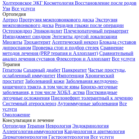
Холтеровское ЭКГ
Косметология
Восстановление после родов
Узи
Все услуги
Ортопедия
Артроз
Протрузия межпозвонкового диска
Экструзия
межпозвонкового диска
Рецидив грыжи после операции
Остеохондроз
Эпикондилит
Плечелопаточный периартрит
Импиджмент синдром
Энтезиты другой локализации
Миозиты
Трохантерит
Асептический некроз
Блокада суставов
дипроспаном
Проверка стоп и подбор стелек
Сравнение
методов лечения (PRP терапия и Аллоплант)
Сравнительный
анализ лечения суставов Флексотрон и Аллоплант
Все услуги
Терапия
Гепатозы
Сахарный диабет
Панкреатит
Частые простуды,
ослабленный иммунитет
Импотенция
Хронический
простатит
Заболеваний кожи
Заболевания желудочно-
кишечного тракта, в том числе язвы
Бронхо-легочные
заболевания, в том числе ХОБЛ, астма
Постковидные
легочные осложнения
Пиелонефрит толерантный к лечению
Системный атеросклероз
Аутоиммунные заболевания
Все
услуги
Омоложение
Консультация и лечение
Ортопедия
Терапия
Неврология
Эндокринология
Аллергология-иммунология
Кардиология и аритмология
Дерматовенерология
Гастроэнтерология
Все услуги