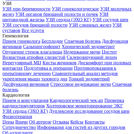
УЗИ
УЗИ при беременности
УЗИ гинекологическое
УЗИ молочных
желез
УЗИ органов брюшной полости и почек
УЗИ
щитовидной железы
УЗИ сердца (ЭХО КГ)
УЗИ сосудов шеи
УЗИ сосудов брюшной полости
УЗИ слюнных желез
УЗИ
суставов
Все услуги
Гинекология
Прием гинеколога
Бесплодие
Спаечная болезнь
Дисфункция
яичников
Сальпингоофорит
Хронический эндометрит
Опущение стенок влагалища
Недержание мочи
Цистит
Возрастная атрофия слизистой
Склерозирующий лихен
Нерегулярный МЦ
Кисты яичников
Дискомфорт при половых
контактах
Подготовка к операции
Противопоказания к
оперативному лечению
Сравнительный анализ методов
укрепления мышц тазового дна
Тонкий эндометрий
Дисфункция яичников
Стрессовое недержание мочи
Спаечная
болезнь
Кардиология
Прием и консультация
Кардиологический чек-ап
Проверка
кардиостимуляторов
Холтеровское мониторирование ЭКГ
УЗИ сердца (ЭХО КГ)
Дуплексное исследование сосудов шеи
Физиотерапия
Цены
Врачи
Об артрозе
Отзывы
Кейсы
Контакты
Сотрудничество
Информация для гостей из других городов
Об аллопланте