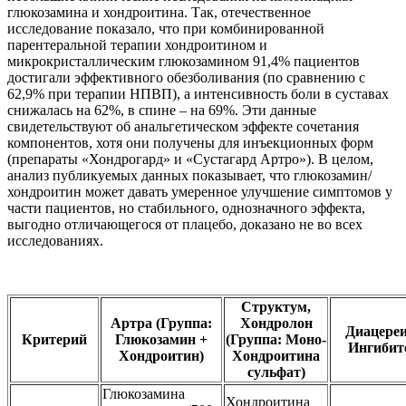
глюкозамина и хондроитина. Так, отечественное
исследование показало, что при комбинированной
парентеральной терапии хондроитином и
микрокристаллическим глюкозамином 91,4% пациентов
достигали эффективного обезболивания (по сравнению с
62,9% при терапии НПВП), а интенсивность боли в суставах
снижалась на 62%, в спине – на 69%. Эти данные
свидетельствуют об анальгетическом эффекте сочетания
компонентов, хотя они получены для инъекционных форм
(препараты «Хондрогард» и «Сустагард Артро»). В целом,
анализ публикуемых данных показывает, что глюкозамин/
хондроитин может давать умеренное улучшение симптомов у
части пациентов, но стабильного, однозначного эффекта,
выгодно отличающегося от плацебо, доказано не во всех
исследованиях.
Структум,
Артра (Группа:
Хондролон
Диацереи
Критерий
Глюкозамин +
(Группа: Моно-
Ингибит
Хондроитин)
Хондроитина
сульфат)
Глюкозамина
Хондроитина