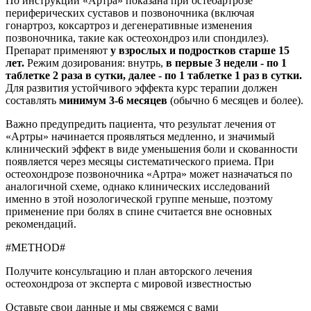
По инструкции «Артра» показана при остеоартрозе
периферических суставов и позвоночника (включая
гонартроз, коксартроз и дегенеративные изменения
позвоночника, такие как остеохондроз или спондилез).
Препарат применяют
у взрослых и подростков старше 15
лет.
Режим дозирования: внутрь,
в первые 3 недели - по 1
таблетке 2 раза в сутки, далее - по 1 таблетке 1 раз в сутки.
Для развития устойчивого эффекта курс терапии должен
составлять
минимум 3-6 месяцев
(обычно 6 месяцев и более).
Важно предупредить пациента, что результат лечения от
«Артры» начинается проявляться медленно, и значимый
клинический эффект в виде уменьшения боли и скованности
появляется через месяцы систематического приема. При
остеохондрозе позвоночника «Артра» может назначаться по
аналогичной схеме, однако клинических исследований
именно в этой нозологической группе меньше, поэтому
применение при болях в спине считается вне основных
рекомендаций.
#METHOD#
Получите консультацию и план авторского лечения
остеохондроза от эксперта с мировой известностью
Оставьте свои данные и мы свяжемся с вами