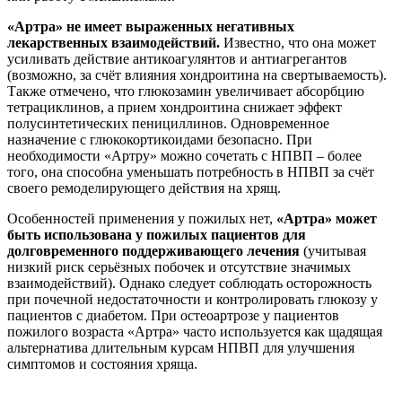
«Артра» не имеет выраженных негативных
лекарственных взаимодействий.
Известно, что она может
усиливать действие антикоагулянтов и антиагрегантов
(возможно, за счёт влияния хондроитина на свертываемость).
Также отмечено, что глюкозамин увеличивает абсорбцию
тетрациклинов, а прием хондроитина снижает эффект
полусинтетических пенициллинов. Одновременное
назначение с глюкокортикоидами безопасно. При
необходимости «Артру» можно сочетать с НПВП – более
того, она способна уменьшать потребность в НПВП за счёт
своего ремоделирующего действия на хрящ.
Особенностей применения у пожилых нет,
«Артра» может
быть использована у пожилых пациентов для
долговременного поддерживающего лечения
(учитывая
низкий риск серьёзных побочек и отсутствие значимых
взаимодействий). Однако следует соблюдать осторожность
при почечной недостаточности и контролировать глюкозу у
пациентов с диабетом. При остеоартрозе у пациентов
пожилого возраста «Артра» часто используется как щадящая
альтернатива длительным курсам НПВП для улучшения
симптомов и состояния хряща.