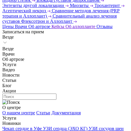
подбор стелек
Блокада суставов дипроспаном
Энтезиты другой локализации
Миозиты
Трохантерит
Асептический некроз
Сравнение методов лечения (PRP
терапия и Аллоплант)
Сравнительный анализ лечения
суставов Флексотрон и Аллоплант
Цены
Врачи
Об артрозе
Кейсы
Об аллопланте
Отзывы
Записаться на прием
Везде
Везде
Врачи
Об артрозе
Услуги
Видео
Новости
Статьи
Блог
Акции
О центре
О нашем центре
Статьи
Документация
Услуги
Новинки
Чекап сердце в Уфе
УЗИ сердца (ЭХО КГ)
УЗИ сосудов шеи