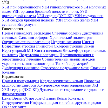
УЗИ
УЗИ при беременности
УЗИ гинекологическое
УЗИ молочных
желез
УЗИ органов брюшной полости и почек
УЗИ
щитовидной железы
УЗИ сердца (ЭХО КГ)
УЗИ сосудов шеи
УЗИ сосудов брюшной полости
УЗИ слюнных желез
УЗИ
суставов
Все услуги
Гинекология
Прием гинеколога
Бесплодие
Спаечная болезнь
Дисфункция
яичников
Сальпингоофорит
Хронический эндометрит
Опущение стенок влагалища
Недержание мочи
Цистит
Возрастная атрофия слизистой
Склерозирующий лихен
Нерегулярный МЦ
Кисты яичников
Дискомфорт при половых
контактах
Подготовка к операции
Противопоказания к
оперативному лечению
Сравнительный анализ методов
укрепления мышц тазового дна
Тонкий эндометрий
Дисфункция яичников
Стрессовое недержание мочи
Спаечная
болезнь
Кардиология
Прием и консультация
Кардиологический чек-ап
Проверка
кардиостимуляторов
Холтеровское мониторирование ЭКГ
УЗИ сердца (ЭХО КГ)
Дуплексное исследование сосудов шеи
Физиотерапия
Цены
Врачи
Об артрозе
Отзывы
Кейсы
Контакты
Сотрудничество
Информация для гостей из других городов
Об аллопланте