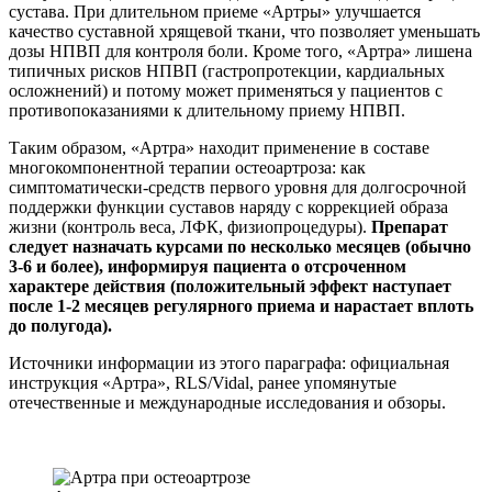
сустава. При длительном приеме «Артры» улучшается
качество суставной хрящевой ткани, что позволяет уменьшать
дозы НПВП для контроля боли. Кроме того, «Артра» лишена
типичных рисков НПВП (гастропротекции, кардиальных
осложнений) и потому может применяться у пациентов с
противопоказаниями к длительному приему НПВП.
Таким образом, «Артра» находит применение в составе
многокомпонентной терапии остеоартроза: как
симптоматически-средств первого уровня для долгосрочной
поддержки функции суставов наряду с коррекцией образа
жизни (контроль веса, ЛФК, физиопроцедуры).
Препарат
следует назначать курсами по несколько месяцев (обычно
3-6 и более), информируя пациента о отсроченном
характере действия (положительный эффект наступает
после 1-2 месяцев регулярного приема и нарастает вплоть
до полугода).
Источники информации из этого параграфа: официальная
инструкция «Артра», RLS/Vidal, ранее упомянутые
отечественные и международные исследования и обзоры.