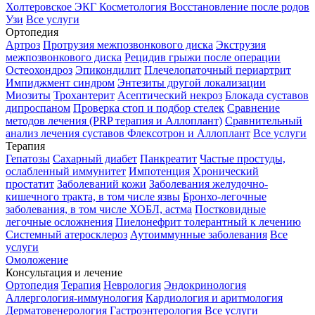
Холтеровское ЭКГ
Косметология
Восстановление после родов
Узи
Все услуги
Ортопедия
Артроз
Протрузия межпозвонкового диска
Экструзия
межпозвонкового диска
Рецидив грыжи после операции
Остеохондроз
Эпикондилит
Плечелопаточный периартрит
Импиджмент синдром
Энтезиты другой локализации
Миозиты
Трохантерит
Асептический некроз
Блокада суставов
дипроспаном
Проверка стоп и подбор стелек
Сравнение
методов лечения (PRP терапия и Аллоплант)
Сравнительный
анализ лечения суставов Флексотрон и Аллоплант
Все услуги
Терапия
Гепатозы
Сахарный диабет
Панкреатит
Частые простуды,
ослабленный иммунитет
Импотенция
Хронический
простатит
Заболеваний кожи
Заболевания желудочно-
кишечного тракта, в том числе язвы
Бронхо-легочные
заболевания, в том числе ХОБЛ, астма
Постковидные
легочные осложнения
Пиелонефрит толерантный к лечению
Системный атеросклероз
Аутоиммунные заболевания
Все
услуги
Омоложение
Консультация и лечение
Ортопедия
Терапия
Неврология
Эндокринология
Аллергология-иммунология
Кардиология и аритмология
Дерматовенерология
Гастроэнтерология
Все услуги