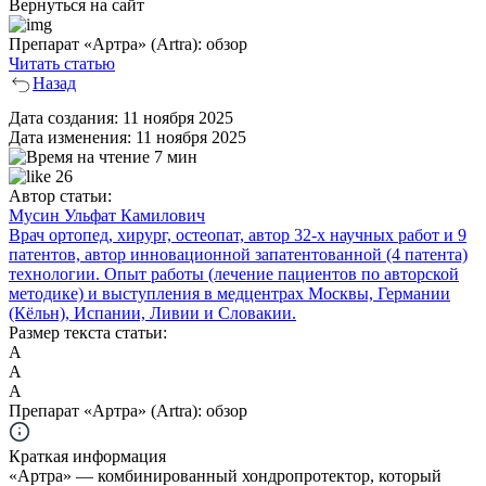
Вернуться на сайт
Препарат «Артра» (Artra): обзор
Читать статью
Назад
Дата создания:
11 ноября 2025
Дата изменения:
11 ноября 2025
7 мин
26
Автор статьи:
Мусин Ульфат Камилович
Врач ортопед, хирург, остеопат, автор 32-х научных работ и 9
патентов, автор инновационной запатентованной (4 патента)
технологии. Опыт работы (лечение пациентов по авторской
методике) и выступления в медцентрах Москвы, Германии
(Кёльн), Испании, Ливии и Словакии.
Размер текста статьи:
А
А
А
Препарат «Артра» (Artra): обзор
Краткая информация
«Артра» — комбинированный хондропротектор, который