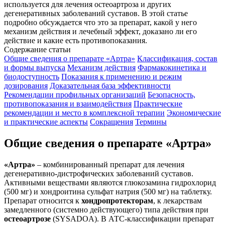
используется для лечения остеоартроза и других
дегенеративных заболеваний суставов. В этой статье
подробно обсуждается что это за препарат, какой у него
механизм действия и лечебный эффект, доказано ли его
действие и какие есть противопоказания.
Содержание статьи
Общие сведения о препарате «Артра»
Классификация, состав
и формы выпуска
Механизм действия
Фармакокинетика и
биодоступность
Показания к применению и режим
дозирования
Доказательная база эффективности
Рекомендации профильных организаций
Безопасность,
противопоказания и взаимодействия
Практические
рекомендации и место в комплексной терапии
Экономические
и практические аспекты
Сокращения
Термины
Общие сведения о препарате «Артра»
«Артра»
– комбинированный препарат для лечения
дегенеративно-дистрофических заболеваний суставов.
Активными веществами являются глюкозамина гидрохлорид
(500 мг) и хондроитина сульфат натрия (500 мг) на таблетку.
Препарат относится к
хондропротекторам
, к лекарствам
замедленного (системно действующего) типа действия при
остеоартрозе
(SYSADOA). В АТС-классификации препарат