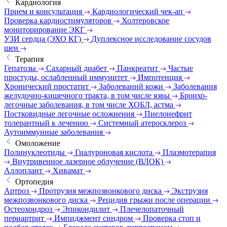
Кардиология
Прием и консультация
Кардиологический чек-ап
Проверка кардиостимуляторов
Холтеровское
мониторирование ЭКГ
УЗИ сердца (ЭХО КГ)
Дуплексное исследование сосудов
шеи
Терапия
Гепатозы
Сахарный диабет
Панкреатит
Частые
простуды, ослабленный иммунитет
Импотенция
Хронический простатит
Заболеваний кожи
Заболевания
желудочно-кишечного тракта, в том числе язвы
Бронхо-
легочные заболевания, в том числе ХОБЛ, астма
Постковидные легочные осложнения
Пиелонефрит
толерантный к лечению
Системный атеросклероз
Аутоиммунные заболевания
Омоложение
Полинуклеотиды
Гиалуроновая кислота
Плазмотерапия
Внутривенное лазерное облучение (ВЛОК)
Аллоплант
Хивамат
Ортопедия
Артроз
Протрузия межпозвонкового диска
Экструзия
межпозвонкового диска
Рецидив грыжи после операции
Остеохондроз
Эпикондилит
Плечелопаточный
периартрит
Импиджмент синдром
Проверка стоп и