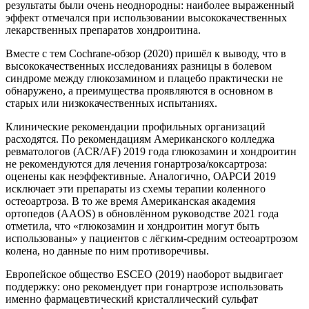
результаты были очень неоднородны: наиболее выраженный
эффект отмечался при использовании высококачественных
лекарственных препаратов хондроитина.
Вместе с тем Cochrane-обзор (2020) пришёл к выводу, что в
высококачественных исследованиях разницы в болевом
синдроме между глюкозамином и плацебо практически не
обнаружено, а преимущества проявляются в основном в
старых или низкокачественных испытаниях.
Клинические рекомендации профильных организаций
расходятся. По рекомендациям Американского колледжа
ревматологов (ACR/AF) 2019 года глюкозамин и хондроитин
не рекомендуются для лечения гонартроза/коксартроза:
оценены как неэффективные. Аналогично, ОАРСИ 2019
исключает эти препараты из схемы терапии коленного
остеоартроза. В то же время Американская академия
ортопедов (AAOS) в обновлённом руководстве 2021 года
отметила, что «глюкозамин и хондроитин могут быть
использованы» у пациентов с лёгким-средним остеоартрозом
колена, но данные по ним противоречивы.
Европейское общество ESCEO (2019) наоборот выдвигает
поддержку: оно рекомендует при гонартрозе использовать
именно фармацевтический кристаллический сульфат