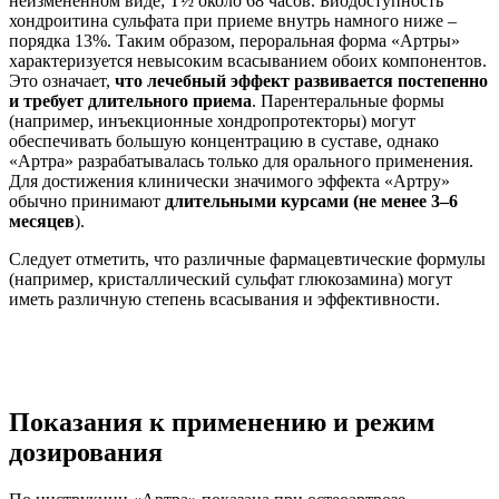
неизмененном виде; T½ около 68 часов. Биодоступность
хондроитина сульфата при приеме внутрь намного ниже –
порядка 13%. Таким образом, пероральная форма «Артры»
характеризуется невысоким всасыванием обоих компонентов.
Это означает,
что лечебный эффект развивается постепенно
и требует длительного приема
. Парентеральные формы
(например, инъекционные хондропротекторы) могут
обеспечивать большую концентрацию в суставе, однако
«Артра» разрабатывалась только для орального применения.
Для достижения клинически значимого эффекта «Артру»
обычно принимают
длительными курсами (
не менее 3–6
месяцев
).
Следует отметить, что различные фармацевтические формулы
(например, кристаллический сульфат глюкозамина) могут
иметь различную степень всасывания и эффективности.
Показания к применению и режим
дозирования