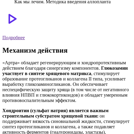
Как мы лечим. Методика введения аллопланта
Подробнее
Механизм действия
«Артра» обладает регенерирующим и хондропротективным
действием благодаря синергизму компонентов.
Глюкозамин
участвует в синтезе хрящевого матрикса
, стимулирует
образование протеогликанов и коллагена II типа, усиливает
выработку гликозаминогликанов. Он обеспечивает
неспецифическую защиту хряща (в том числе от негативного
влияния НПВП и глюкокортикоидов) и обладает умеренным
противовоспалительным эффектом.
Хондроитин (сульфат натрия) является важным
строительным субстратом хрящевой ткани:
он
поддерживает вязкость синовиальной жидкости, стимулирует
синтез протеогликанов и коллагена, а также подавляет
активность ферментов (гиалуронидазы, эластазы),