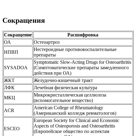
Сокращения
Сокращение
Расшифровка
ОА
Остеоартроз
Нестероидные противовоспалительные
НПВП
препараты
Symptomatic Slow-Acting Drugs for Osteoarthritis
SYSADOA
(Симптоматические препараты замедленного
действия при ОА)
ЖКТ
Желудочно-кишечный тракт
ЛФК
Лечебная физическая культура
Микрокристаллическая целлюлоза
МКЦ
(вспомогательное вещество)
American College of Rheumatology
ACR
(Американский колледж ревматологов)
European Society for Clinical and Economic
Aspects of Osteoporosis and Osteoarthritis
ESCEO
(Европейское общество по аспектам