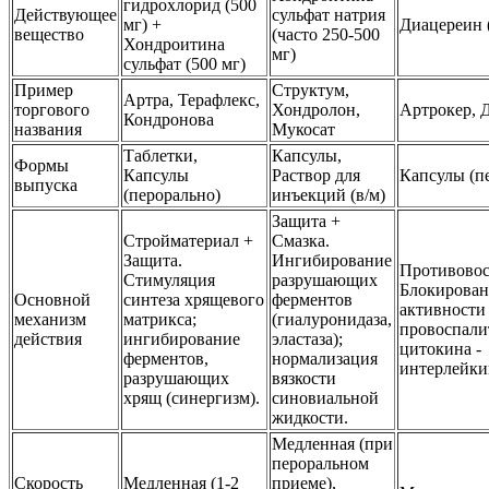
гидрохлорид (500
Действующее
сульфат натрия
мг) +
Диацереин 
вещество
(часто 250-500
Хондроитина
мг)
сульфат (500 мг)
Пример
Структум,
Артра, Терафлекс,
торгового
Хондролон,
Артрокер, 
Кондронова
названия
Мукосат
Таблетки,
Капсулы,
Формы
Капсулы
Раствор для
Капсулы (п
выпуска
(перорально)
инъекций (в/м)
Защита +
Стройматериал +
Смазка.
Защита.
Ингибирование
Противовос
Стимуляция
разрушающих
Блокирован
Основной
синтеза хрящевого
ферментов
активности
механизм
матрикса;
(гиалуронидаза,
провоспали
действия
ингибирование
эластаза);
цитокина -
ферментов,
нормализация
интерлейкин
разрушающих
вязкости
хрящ (синергизм).
синовиальной
жидкости.
Медленная (при
пероральном
Скорость
Медленная (1-2
приеме),