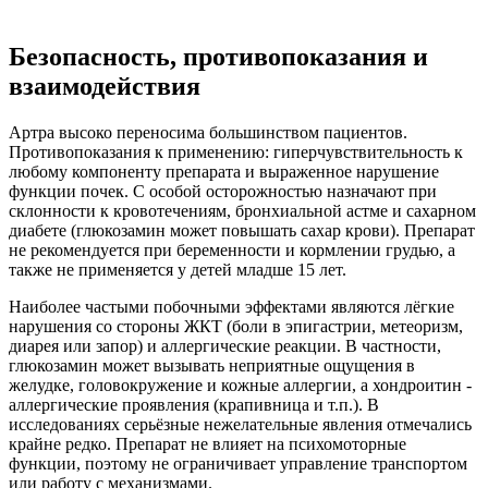
Безопасность, противопоказания и
взаимодействия
Артра высоко переносима большинством пациентов.
Противопоказания к применению: гиперчувствительность к
любому компоненту препарата и выраженное нарушение
функции почек. С особой осторожностью назначают при
склонности к кровотечениям, бронхиальной астме и сахарном
диабете (глюкозамин может повышать сахар крови). Препарат
не рекомендуется при беременности и кормлении грудью, а
также не применяется у детей младше 15 лет.
Наиболее частыми побочными эффектами являются лёгкие
нарушения со стороны ЖКТ (боли в эпигастрии, метеоризм,
диарея или запор) и аллергические реакции. В частности,
глюкозамин может вызывать неприятные ощущения в
желудке, головокружение и кожные аллергии, а хондроитин -
аллергические проявления (крапивница и т.п.). В
исследованиях серьёзные нежелательные явления отмечались
крайне редко. Препарат не влияет на психомоторные
функции, поэтому не ограничивает управление транспортом
или работу с механизмами.