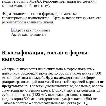
входит в группу М09AX («прочие препараты для лечения
костно-мышечной системы»).
Фармакокинетическая и фармакодинамическая
характеристика компонентов «Артры» позволяет считать его
регенератором хрящевой ткани.
Артра как принимать
Классификация, состав и формы
выпуска
«Артра» выпускается исключительно в форме покрытых
пленочной оболочкой таблеток по 500 мг глюкозамина и 500
мг хондроитина в каждой.
Других лекарственных форм
(например, инъекций или мазей под этой торговой маркой)
не
предусмотрено.
Таблетки двояковыпуклые, овальные, белого
с желтоватым оттенком цвета. В одной таблетке содержится
субстанция-смесь (1185 мг), включающая глюкозамина
гидрохлорид 500 мг и хондроитина сульфат натрия 500 мг.
Также в составе – вспомогательные вещества (МКЦ,