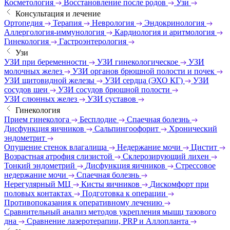
Косметология
Восстановление после родов
Узи
Консультация и лечение
Ортопедия
Терапия
Неврология
Эндокринология
Аллергология-иммунология
Кардиология и аритмология
Гинекология
Гастроэнтерология
Узи
УЗИ при беременности
УЗИ гинекологическое
УЗИ
молочных желез
УЗИ органов брюшной полости и почек
УЗИ щитовидной железы
УЗИ сердца (ЭХО КГ)
УЗИ
сосудов шеи
УЗИ сосудов брюшной полости
УЗИ слюнных желез
УЗИ суставов
Гинекология
Прием гинеколога
Бесплодие
Спаечная болезнь
Дисфункция яичников
Сальпингоофорит
Хронический
эндометрит
Опущение стенок влагалища
Недержание мочи
Цистит
Возрастная атрофия слизистой
Склерозирующий лихен
Тонкий эндометрий
Дисфункция яичников
Стрессовое
недержание мочи
Спаечная болезнь
Нерегулярный МЦ
Кисты яичников
Дискомфорт при
половых контактах
Подготовка к операции
Противопоказания к оперативному лечению
Сравнительный анализ методов укрепления мышц тазового
дна
Сравнение лазеротерапии, PRP и Аллопланта