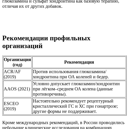
глюкозамина и сульфат хондроитина как базовую терапию,
отличая их от других добавок.
Рекомендации профильных
организаций
Организация
Рекомендация
(год)
ACR/AF
Против использования глюкозамина/
(2019)
хондроитина при ОА коленей и бедер.
Условно допускает глюкозамин/хондроитин
AAOS (2021)
при лёгком–среднем ОА колена (данные
противоречивы).
Настоятельно рекомендует рецептурный
ESCEO
кристаллический ГС и ХС при гонартрозе;
(2019)
другие формы не поддерживает.
Кроме международных рекомендаций, в России проводились
небольшие клинические исследования на комбинациях