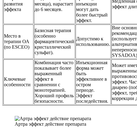
Медленная (
развития
месяца), нарастает
инъекции
эффект дли
эффекта
до 6 месяцев.
могут дать
более быстрый
эффект.
Вне основ
Базисная терапия
рекомендац
Место в
(особенно
Допустимо к
(использует
терапии ОА
фармацевтический
использованию.
альтернати
(по ESCEO)
кристаллический
непереноси
сульфат).
SYSADOA)
Комбинация часто
Инъекционная
Может имет
показывает более
форма может
выраженны
выраженный
быть
противовос
Ключевые
эффект в
эффективнее в
эффект. Час
особенности
сравнении с
остром
диарею (по
монотерапией.
периоде.
эффект, тр
Хороший профиль
Эффект
коррекции д
безопасности.
последействия.
Артра эффект действие препарата