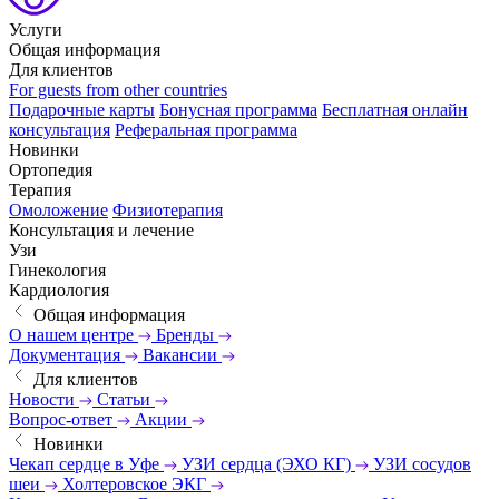
Услуги
Общая информация
Для клиентов
For guests from other countries
Подарочные карты
Бонусная программа
Бесплатная онлайн
консультация
Реферальная программа
Новинки
Ортопедия
Терапия
Омоложение
Физиотерапия
Консультация и лечение
Узи
Гинекология
Кардиология
Общая информация
О нашем центре
Бренды
Документация
Вакансии
Для клиентов
Новости
Статьи
Вопрос-ответ
Акции
Новинки
Чекап сердце в Уфе
УЗИ сердца (ЭХО КГ)
УЗИ сосудов
шеи
Холтеровское ЭКГ