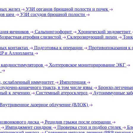
ных желез
УЗИ органов брюшной полости и почек
дов шеи
УЗИ сосудов брюшной полости
ция яичников
Сальпингоофорит
Хронический эндометрит
Возрастная атрофия слизистой
Склерозирующий лихен
Тонк
вых контактах
Подготовка к операции
Противопоказания к
RP и Аллопланта
 кардиостимуляторов
Холтеровское мониторирование ЭКГ
и
ы, ослабленный иммунитет
Импотенция
лудочно-кишечного тракта, в том числе язвы
Бронхо-легочные
ный к лечению
Системный атеросклероз
Аутоиммунные заб
Внутривенное лазерное облучение (ВЛОК)
позвонкового диска
Рецидив грыжи после операции
т
Импиджмент синдром
Проверка стоп и подбор стелек
Бл
ептический некроз
Сравнение методов лечения (PRP терапия