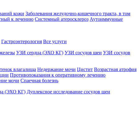
ваний кожи
Заболевания желудочно-кишечного тракта, в том
тный к лечению
Системный атеросклероз
Аутоиммунные
Гастроэнтерология
Все услуги
железы
УЗИ сердца (ЭХО КГ)
УЗИ сосудов шеи
УЗИ сосудов
тенок влагалища
Недержание мочи
Цистит
Возрастная атрофия
ации
Противопоказания к оперативному лечению
ние мочи
Спаечная болезнь
ца (ЭХО КГ)
Дуплексное исследование сосудов шеи