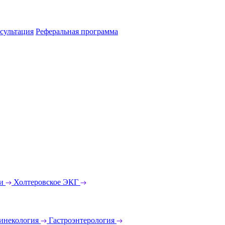
сультация
Реферальная программа
еи
Холтеровское ЭКГ
инекология
Гастроэнтерология