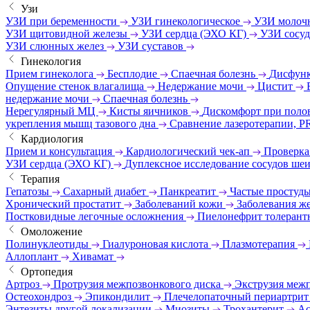
Узи
УЗИ при беременности
УЗИ гинекологическое
УЗИ молоч
УЗИ щитовидной железы
УЗИ сердца (ЭХО КГ)
УЗИ сосу
УЗИ слюнных желез
УЗИ суставов
Гинекология
Прием гинеколога
Бесплодие
Спаечная болезнь
Дисфунк
Опущение стенок влагалища
Недержание мочи
Цистит
недержание мочи
Спаечная болезнь
Нерегулярный МЦ
Кисты яичников
Дискомфорт при поло
укрепления мышц тазового дна
Сравнение лазеротерапии, P
Кардиология
Прием и консультация
Кардиологический чек-ап
Проверка
УЗИ сердца (ЭХО КГ)
Дуплексное исследование сосудов ше
Терапия
Гепатозы
Сахарный диабет
Панкреатит
Частые простуд
Хронический простатит
Заболеваний кожи
Заболевания же
Постковидные легочные осложнения
Пиелонефрит толерант
Омоложение
Полинуклеотиды
Гиалуроновая кислота
Плазмотерапия
Аллоплант
Хивамат
Ортопедия
Артроз
Протрузия межпозвонкового диска
Экструзия меж
Остеохондроз
Эпикондилит
Плечелопаточный периартри
Энтезиты другой локализации
Миозиты
Трохантерит
Ас