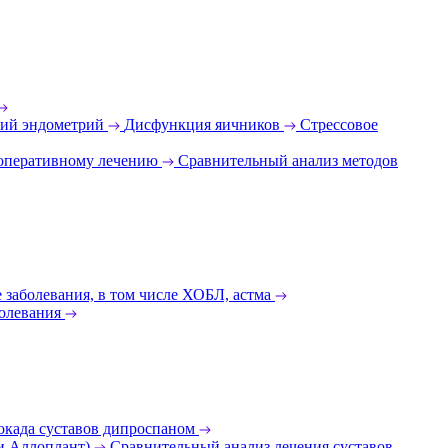
ий эндометрий
Дисфункция яичников
Стрессовое
 оперативному лечению
Сравнительный анализ методов
 заболевания, в том числе ХОБЛ, астма
олевания
окада суставов дипроспаном
 и Аллоплант)
Сравнительный анализ лечения суставов