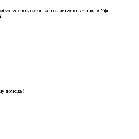
зобедренного, плечевого и локтевого сустава в Уфе
а!
шу помощь!