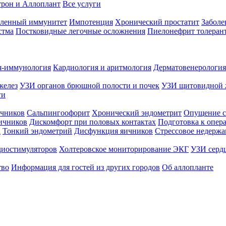
трон и Аллоплант
Все услуги
абленный иммунитет
Импотенция
Хронический простатит
Заболе
стма
Постковидные легочные осложнения
Пиелонефрит толеран
я-иммунология
Кардиология и аритмология
Дерматовенерология
желез
УЗИ органов брюшной полости и почек
УЗИ щитовидной 
ги
чников
Сальпингоофорит
Хронический эндометрит
Опущение с
ичников
Дискомфорт при половых контактах
Подготовка к опер
а
Тонкий эндометрий
Дисфункция яичников
Стрессовое недержа
диостимуляторов
Холтеровское мониторирование ЭКГ
УЗИ серд
тво
Информация для гостей из других городов
Об аллопланте