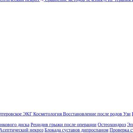
лтеровское ЭКГ
Косметология
Восстановление после родов
Узи
нкового диска
Рецидив грыжи после операции
Остеохондроз
Эп
Асептический некроз
Блокада суставов дипроспаном
Проверка с