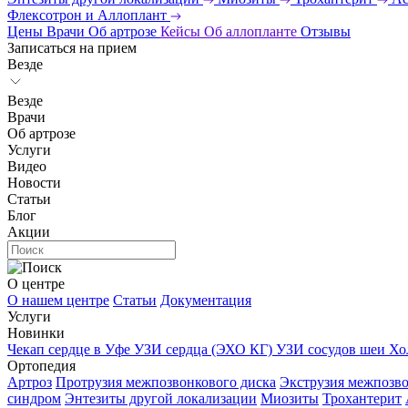
Флексотрон и Аллоплант
Цены
Врачи
Об артрозе
Кейсы
Об аллопланте
Отзывы
Записаться на прием
Везде
Везде
Врачи
Об артрозе
Услуги
Видео
Новости
Статьи
Блог
Акции
О центре
О нашем центре
Статьи
Документация
Услуги
Новинки
Чекап сердце в Уфе
УЗИ сердца (ЭХО КГ)
УЗИ сосудов шеи
Хо
Ортопедия
Артроз
Протрузия межпозвонкового диска
Экструзия межпозво
синдром
Энтезиты другой локализации
Миозиты
Трохантерит