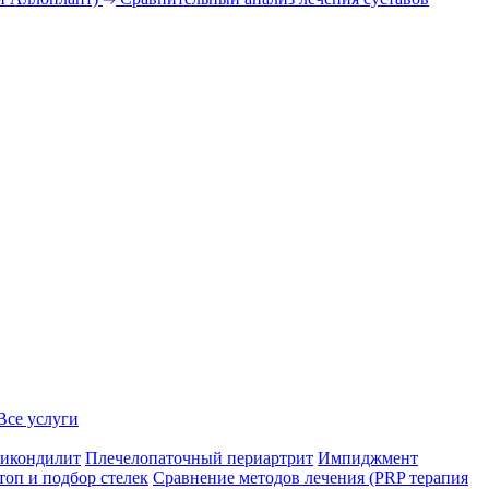
Все услуги
икондилит
Плечелопаточный периартрит
Импиджмент
топ и подбор стелек
Сравнение методов лечения (PRP терапия