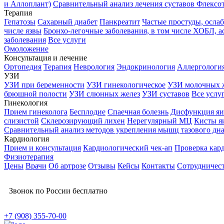
и Аллоплант)
Сравнительный анализ лечения суставов Флексо
Терапия
Гепатозы
Сахарный диабет
Панкреатит
Частые простуды, осл
числе язвы
Бронхо-легочные заболевания, в том числе ХОБЛ, а
заболевания
Все услуги
Омоложение
Консультация и лечение
Ортопедия
Терапия
Неврология
Эндокринология
Аллергологи
УЗИ
УЗИ при беременности
УЗИ гинекологическое
УЗИ молочных 
брюшной полости
УЗИ слюнных желез
УЗИ суставов
Все услу
Гинекология
Прием гинеколога
Бесплодие
Спаечная болезнь
Дисфункция яи
слизистой
Склерозирующий лихен
Нерегулярный МЦ
Кисты я
Сравнительный анализ методов укрепления мышц тазового дн
Кардиология
Прием и консультация
Кардиологический чек-ап
Проверка кар
Физиотерапия
Цены
Врачи
Об артрозе
Отзывы
Кейсы
Контакты
Сотрудничес
Звонок по России бесплатно
+7 (908) 355-70-00