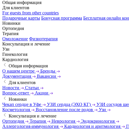
Общая информация
Для клиентов
For guests from other countries
Подарочные карты
Бонусная программа
Бесплатная онлайн кон
Новинки
Ортопедия
Терапия
Омоложение
Физиотерапия
Консультация и лечение
Узи
Гинекология
Кардиология
Общая информация
О нашем центре
Бренды
Документация
Вакансии
Для клиентов
Новости
Статьи
Вопрос-ответ
Акции
Новинки
Чекап сердце в Уфе
УЗИ сердца (ЭХО КГ)
УЗИ сосудов ш
Косметология
Восстановление после родов
Узи
Консультация и лечение
Ортопедия
Терапия
Неврология
Эндокринология
Аллергология-иммунология
Кардиология и аритмология
Г