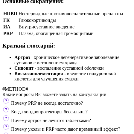
Основные сокращения:
НПВП
Нестероидные противовоспалительные препараты
ГК
Глюкокортикоиды
ИА
Внутрисуставное введение
PRP
Плазма, обогащённая тромбоцитами
Краткий глоссарий:
Артроз
- хроническое дегенеративное заболевание
суставов с истончением хряща
Синовит
- воспаление суставной оболочки
Вискосапплементация
- введение гиалуроновой
кислоты для улучшения смазки
#METHOD#
Какие вопросы Вы можете задать
на консультации
Почему PRP не всегда достаточно?
Когда хондропротекторы бессильны?
Почему артроз не лечится таблетками?
Почему уколы и PRP часто дают временный эффект?