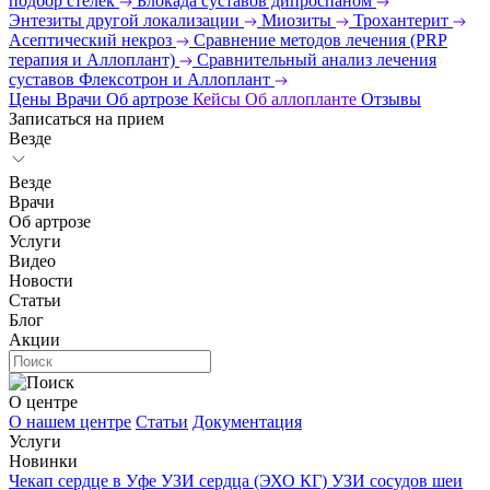
подбор стелек
Блокада суставов дипроспаном
Энтезиты другой локализации
Миозиты
Трохантерит
Асептический некроз
Сравнение методов лечения (PRP
терапия и Аллоплант)
Сравнительный анализ лечения
суставов Флексотрон и Аллоплант
Цены
Врачи
Об артрозе
Кейсы
Об аллопланте
Отзывы
Записаться на прием
Везде
Везде
Врачи
Об артрозе
Услуги
Видео
Новости
Статьи
Блог
Акции
О центре
О нашем центре
Статьи
Документация
Услуги
Новинки
Чекап сердце в Уфе
УЗИ сердца (ЭХО КГ)
УЗИ сосудов шеи