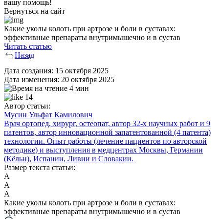
вашу помощь!
Вернуться на сайт
Какие уколы колоть при артрозе и боли в суставах:
эффективные препараты внутримышечно и в сустав
Читать статью
Назад
Дата создания:
15 октября 2025
Дата изменения:
20 октября 2025
4 мин
14
Автор статьи:
Мусин Ульфат Камилович
Врач ортопед, хирург, остеопат, автор 32-х научных работ и 9
патентов, автор инновационной запатентованной (4 патента)
технологии. Опыт работы (лечение пациентов по авторской
методике) и выступления в медцентрах Москвы, Германии
(Кёльн), Испании, Ливии и Словакии.
Размер текста статьи:
А
А
А
Какие уколы колоть при артрозе и боли в суставах:
эффективные препараты внутримышечно и в сустав