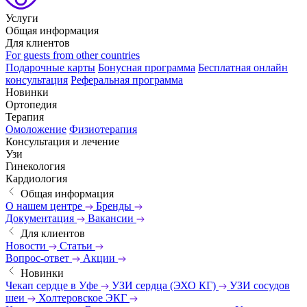
Услуги
Общая информация
Для клиентов
For guests from other countries
Подарочные карты
Бонусная программа
Бесплатная онлайн
консультация
Реферальная программа
Новинки
Ортопедия
Терапия
Омоложение
Физиотерапия
Консультация и лечение
Узи
Гинекология
Кардиология
Общая информация
О нашем центре
Бренды
Документация
Вакансии
Для клиентов
Новости
Статьи
Вопрос-ответ
Акции
Новинки
Чекап сердце в Уфе
УЗИ сердца (ЭХО КГ)
УЗИ сосудов
шеи
Холтеровское ЭКГ