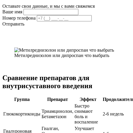
Оставьте свои данные, и мы с вами свяжемся
Ваше имя
Номер телефона
Отправить
Метилреднизолон или дипроспан что выбрать
Сравнение препаратов для
внутрисуставного введения
Группа
Препарат
Эффект
Продолжител
Быстро
Триамцинолон,
снимают
Глюкокортикоиды
2-6 недель
Бетаметазон
боль и
воспаление
Гиалган,
Улучшает
Гиалуроновая