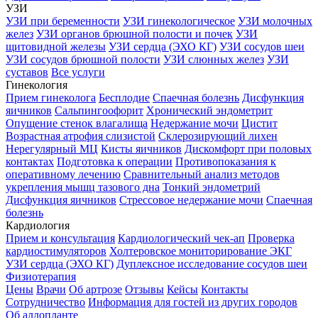
УЗИ
УЗИ при беременности
УЗИ гинекологическое
УЗИ молочных
желез
УЗИ органов брюшной полости и почек
УЗИ
щитовидной железы
УЗИ сердца (ЭХО КГ)
УЗИ сосудов шеи
УЗИ сосудов брюшной полости
УЗИ слюнных желез
УЗИ
суставов
Все услуги
Гинекология
Прием гинеколога
Бесплодие
Спаечная болезнь
Дисфункция
яичников
Сальпингоофорит
Хронический эндометрит
Опущение стенок влагалища
Недержание мочи
Цистит
Возрастная атрофия слизистой
Склерозирующий лихен
Нерегулярный МЦ
Кисты яичников
Дискомфорт при половых
контактах
Подготовка к операции
Противопоказания к
оперативному лечению
Сравнительный анализ методов
укрепления мышц тазового дна
Тонкий эндометрий
Дисфункция яичников
Стрессовое недержание мочи
Спаечная
болезнь
Кардиология
Прием и консультация
Кардиологический чек-ап
Проверка
кардиостимуляторов
Холтеровское мониторирование ЭКГ
УЗИ сердца (ЭХО КГ)
Дуплексное исследование сосудов шеи
Физиотерапия
Цены
Врачи
Об артрозе
Отзывы
Кейсы
Контакты
Сотрудничество
Информация для гостей из других городов
Об аллопланте