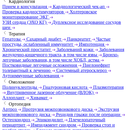
Кардиология
Прием и консультация
Кардиологический чек-ап
Проверка кардиостимуляторов
Холтеровское
мониторирование ЭКГ
УЗИ сердца (ЭХО КГ)
Дуплексное исследование сосудов
шеи
Терапия
Гепатозы
Сахарный диабет
Панкреатит
Частые
простуды, ослабленный иммунитет
Импотенция
Хронический простатит
Заболеваний кожи
Заболевания
желудочно-кишечного тракта, в том числе язвы
Бронхо-
легочные заболевания, в том числе ХОБЛ, астма
Постковидные легочные осложнения
Пиелонефрит
толерантный к лечению
Системный атеросклероз
Аутоиммунные заболевания
Омоложение
Полинуклеотиды
Гиалуроновая кислота
Плазмотерапия
Внутривенное лазерное облучение (ВЛОК)
Аллоплант
Хивамат
Ортопедия
Артроз
Протрузия межпозвонкового диска
Экструзия
межпозвонкового диска
Рецидив грыжи после операции
Остеохондроз
Эпикондилит
Плечелопаточный
периартрит
Импиджмент синдром
Проверка стоп и