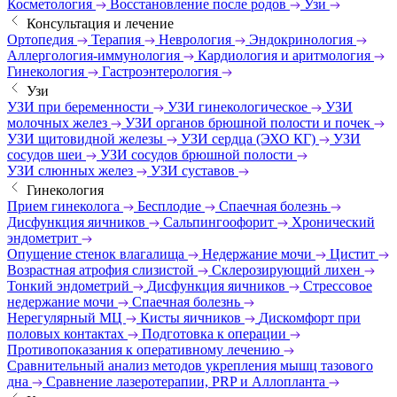
Косметология
Восстановление после родов
Узи
Консультация и лечение
Ортопедия
Терапия
Неврология
Эндокринология
Аллергология-иммунология
Кардиология и аритмология
Гинекология
Гастроэнтерология
Узи
УЗИ при беременности
УЗИ гинекологическое
УЗИ
молочных желез
УЗИ органов брюшной полости и почек
УЗИ щитовидной железы
УЗИ сердца (ЭХО КГ)
УЗИ
сосудов шеи
УЗИ сосудов брюшной полости
УЗИ слюнных желез
УЗИ суставов
Гинекология
Прием гинеколога
Бесплодие
Спаечная болезнь
Дисфункция яичников
Сальпингоофорит
Хронический
эндометрит
Опущение стенок влагалища
Недержание мочи
Цистит
Возрастная атрофия слизистой
Склерозирующий лихен
Тонкий эндометрий
Дисфункция яичников
Стрессовое
недержание мочи
Спаечная болезнь
Нерегулярный МЦ
Кисты яичников
Дискомфорт при
половых контактах
Подготовка к операции
Противопоказания к оперативному лечению
Сравнительный анализ методов укрепления мышц тазового
дна
Сравнение лазеротерапии, PRP и Аллопланта