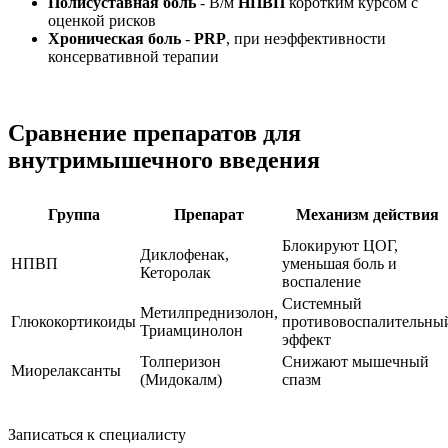
Полисуставная боль
- В/м
НПВП
коротким курсом с
оценкой рисков
Хроническая боль
-
PRP
, при неэффективности
консервативной терапии
Сравнение препаратов для
внутримышечного введения
Группа
Препарат
Механизм действия
Блокируют ЦОГ,
Диклофенак,
НПВП
уменьшая боль и
Кеторолак
воспаление
Системный
Метилпреднизолон,
Глюкокортикоиды
противовоспалительны
Триамцинолон
эффект
Толперизон
Снижают мышечный
Миорелаксанты
(Мидокалм)
спазм
Записаться к специалисту