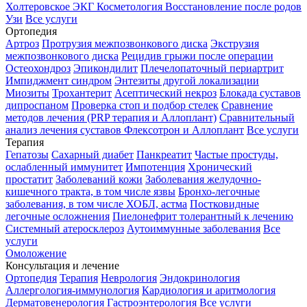
Холтеровское ЭКГ
Косметология
Восстановление после родов
Узи
Все услуги
Ортопедия
Артроз
Протрузия межпозвонкового диска
Экструзия
межпозвонкового диска
Рецидив грыжи после операции
Остеохондроз
Эпикондилит
Плечелопаточный периартрит
Импиджмент синдром
Энтезиты другой локализации
Миозиты
Трохантерит
Асептический некроз
Блокада суставов
дипроспаном
Проверка стоп и подбор стелек
Сравнение
методов лечения (PRP терапия и Аллоплант)
Сравнительный
анализ лечения суставов Флексотрон и Аллоплант
Все услуги
Терапия
Гепатозы
Сахарный диабет
Панкреатит
Частые простуды,
ослабленный иммунитет
Импотенция
Хронический
простатит
Заболеваний кожи
Заболевания желудочно-
кишечного тракта, в том числе язвы
Бронхо-легочные
заболевания, в том числе ХОБЛ, астма
Постковидные
легочные осложнения
Пиелонефрит толерантный к лечению
Системный атеросклероз
Аутоиммунные заболевания
Все
услуги
Омоложение
Консультация и лечение
Ортопедия
Терапия
Неврология
Эндокринология
Аллергология-иммунология
Кардиология и аритмология
Дерматовенерология
Гастроэнтерология
Все услуги