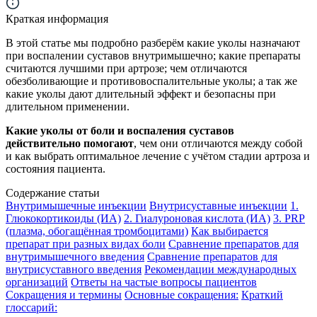
Краткая информация
В этой статье мы подробно разберём какие уколы назначают
при воспалении суставов внутримышечно; какие препараты
считаются лучшими при артрозе; чем отличаются
обезболивающие и противовоспалительные уколы; а так же
какие уколы дают длительный эффект и безопасны при
длительном применении.
К
акие уколы от боли и воспаления суставов
действительно помогают
, чем они отличаются между собой
и как выбрать оптимальное лечение с учётом стадии артроза и
состояния пациента.
Содержание статьи
Внутримышечные инъекции
Внутрисуставные инъекции
1.
Глюкокортикоиды (ИА)
2. Гиалуроновая кислота (ИА)
3. PRP
(плазма, обогащённая тромбоцитами)
Как выбирается
препарат при разных видах боли
Сравнение препаратов для
внутримышечного введения
Сравнение препаратов для
внутрисуставного введения
Рекомендации международных
организаций
Ответы на частые вопросы пациентов
Сокращения и термины
Основные сокращения:
Краткий
глоссарий: