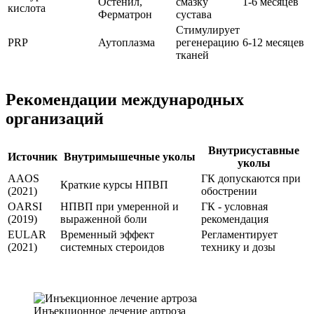
Остенил,
смазку
1-6 месяцев
кислота
Ферматрон
сустава
Стимулирует
PRP
Аутоплазма
регенерацию
6-12 месяцев
тканей
Рекомендации международных
организаций
Внутрисуставные
Источник
Внутримышечные уколы
уколы
AAOS
ГК допускаются при
Краткие курсы НПВП
(2021)
обострении
OARSI
НПВП при умеренной и
ГК - условная
(2019)
выраженной боли
рекомендация
EULAR
Временный эффект
Регламентирует
(2021)
системных стероидов
технику и дозы
Инъекционное лечение артроза