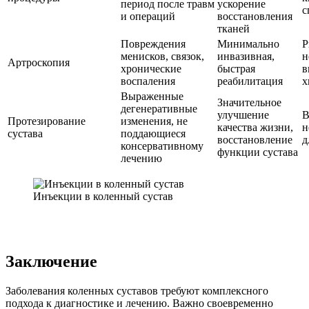
период после травм
ускорение
с
и операций
восстановления
тканей
Повреждения
Минимально
Р
менисков, связок,
инвазивная,
н
Артроскопия
хронические
быстрая
в
воспаления
реабилитация
х
Выраженные
Значительное
дегенеративные
улучшение
В
Протезирование
изменения, не
качества жизни,
н
сустава
поддающиеся
восстановление
д
консервативному
функции сустава
лечению
Инъекции в коленный сустав
Заключение
Заболевания коленных суставов требуют комплексного
подхода к диагностике и лечению. Важно своевременно