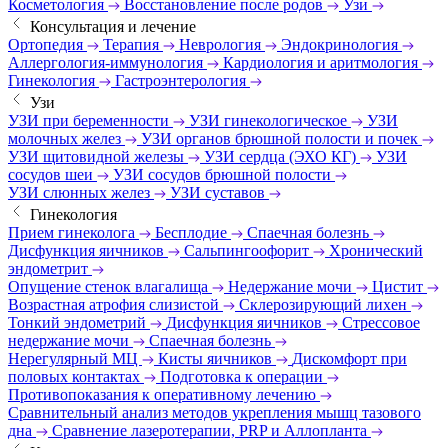
Косметология
Восстановление после родов
Узи
Консультация и лечение
Ортопедия
Терапия
Неврология
Эндокринология
Аллергология-иммунология
Кардиология и аритмология
Гинекология
Гастроэнтерология
Узи
УЗИ при беременности
УЗИ гинекологическое
УЗИ
молочных желез
УЗИ органов брюшной полости и почек
УЗИ щитовидной железы
УЗИ сердца (ЭХО КГ)
УЗИ
сосудов шеи
УЗИ сосудов брюшной полости
УЗИ слюнных желез
УЗИ суставов
Гинекология
Прием гинеколога
Бесплодие
Спаечная болезнь
Дисфункция яичников
Сальпингоофорит
Хронический
эндометрит
Опущение стенок влагалища
Недержание мочи
Цистит
Возрастная атрофия слизистой
Склерозирующий лихен
Тонкий эндометрий
Дисфункция яичников
Стрессовое
недержание мочи
Спаечная болезнь
Нерегулярный МЦ
Кисты яичников
Дискомфорт при
половых контактах
Подготовка к операции
Противопоказания к оперативному лечению
Сравнительный анализ методов укрепления мышц тазового
дна
Сравнение лазеротерапии, PRP и Аллопланта