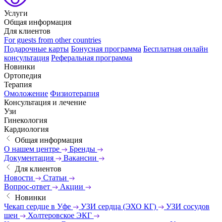
Услуги
Общая информация
Для клиентов
For guests from other countries
Подарочные карты
Бонусная программа
Бесплатная онлайн
консультация
Реферальная программа
Новинки
Ортопедия
Терапия
Омоложение
Физиотерапия
Консультация и лечение
Узи
Гинекология
Кардиология
Общая информация
О нашем центре
Бренды
Документация
Вакансии
Для клиентов
Новости
Статьи
Вопрос-ответ
Акции
Новинки
Чекап сердце в Уфе
УЗИ сердца (ЭХО КГ)
УЗИ сосудов
шеи
Холтеровское ЭКГ