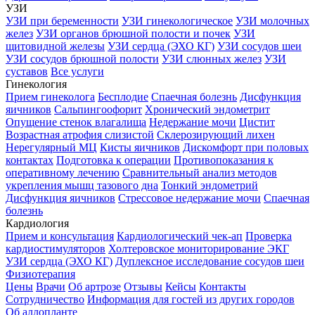
УЗИ
УЗИ при беременности
УЗИ гинекологическое
УЗИ молочных
желез
УЗИ органов брюшной полости и почек
УЗИ
щитовидной железы
УЗИ сердца (ЭХО КГ)
УЗИ сосудов шеи
УЗИ сосудов брюшной полости
УЗИ слюнных желез
УЗИ
суставов
Все услуги
Гинекология
Прием гинеколога
Бесплодие
Спаечная болезнь
Дисфункция
яичников
Сальпингоофорит
Хронический эндометрит
Опущение стенок влагалища
Недержание мочи
Цистит
Возрастная атрофия слизистой
Склерозирующий лихен
Нерегулярный МЦ
Кисты яичников
Дискомфорт при половых
контактах
Подготовка к операции
Противопоказания к
оперативному лечению
Сравнительный анализ методов
укрепления мышц тазового дна
Тонкий эндометрий
Дисфункция яичников
Стрессовое недержание мочи
Спаечная
болезнь
Кардиология
Прием и консультация
Кардиологический чек-ап
Проверка
кардиостимуляторов
Холтеровское мониторирование ЭКГ
УЗИ сердца (ЭХО КГ)
Дуплексное исследование сосудов шеи
Физиотерапия
Цены
Врачи
Об артрозе
Отзывы
Кейсы
Контакты
Сотрудничество
Информация для гостей из других городов
Об аллопланте