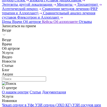
подбор стелек
Блокада суставов дипроспаном
Энтезиты другой локализации
Миозиты
Трохантерит
Асептический некроз
Сравнение методов лечения (PRP
терапия и Аллоплант)
Сравнительный анализ лечения
суставов Флексотрон и Аллоплант
Цены
Врачи
Об артрозе
Кейсы
Об аллопланте
Отзывы
Записаться на прием
Везде
Везде
Врачи
Об артрозе
Услуги
Видео
Новости
Статьи
Блог
Акции
О центре
О нашем центре
Статьи
Документация
Услуги
Новинки
Чекап сердце в Уфе
УЗИ сердца (ЭХО КГ)
УЗИ сосудов шеи