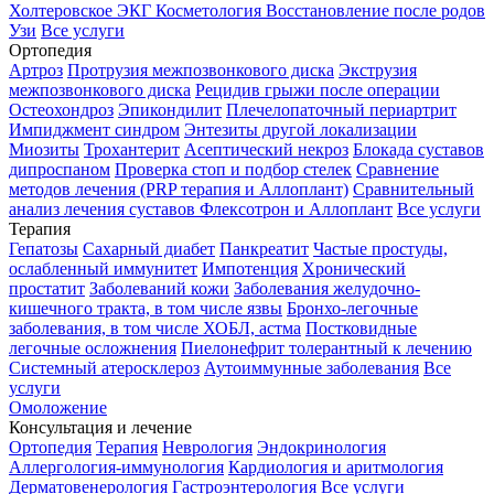
Холтеровское ЭКГ
Косметология
Восстановление после родов
Узи
Все услуги
Ортопедия
Артроз
Протрузия межпозвонкового диска
Экструзия
межпозвонкового диска
Рецидив грыжи после операции
Остеохондроз
Эпикондилит
Плечелопаточный периартрит
Импиджмент синдром
Энтезиты другой локализации
Миозиты
Трохантерит
Асептический некроз
Блокада суставов
дипроспаном
Проверка стоп и подбор стелек
Сравнение
методов лечения (PRP терапия и Аллоплант)
Сравнительный
анализ лечения суставов Флексотрон и Аллоплант
Все услуги
Терапия
Гепатозы
Сахарный диабет
Панкреатит
Частые простуды,
ослабленный иммунитет
Импотенция
Хронический
простатит
Заболеваний кожи
Заболевания желудочно-
кишечного тракта, в том числе язвы
Бронхо-легочные
заболевания, в том числе ХОБЛ, астма
Постковидные
легочные осложнения
Пиелонефрит толерантный к лечению
Системный атеросклероз
Аутоиммунные заболевания
Все
услуги
Омоложение
Консультация и лечение
Ортопедия
Терапия
Неврология
Эндокринология
Аллергология-иммунология
Кардиология и аритмология
Дерматовенерология
Гастроэнтерология
Все услуги