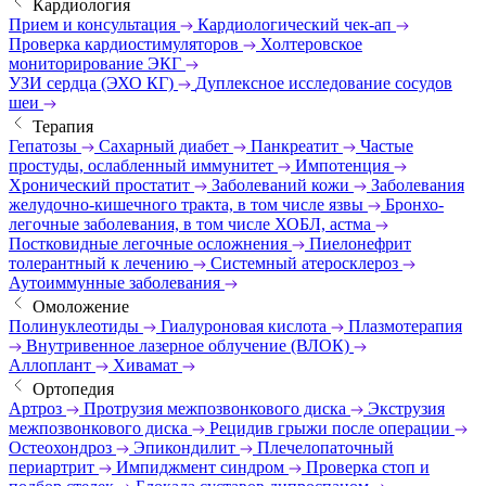
Кардиология
Прием и консультация
Кардиологический чек-ап
Проверка кардиостимуляторов
Холтеровское
мониторирование ЭКГ
УЗИ сердца (ЭХО КГ)
Дуплексное исследование сосудов
шеи
Терапия
Гепатозы
Сахарный диабет
Панкреатит
Частые
простуды, ослабленный иммунитет
Импотенция
Хронический простатит
Заболеваний кожи
Заболевания
желудочно-кишечного тракта, в том числе язвы
Бронхо-
легочные заболевания, в том числе ХОБЛ, астма
Постковидные легочные осложнения
Пиелонефрит
толерантный к лечению
Системный атеросклероз
Аутоиммунные заболевания
Омоложение
Полинуклеотиды
Гиалуроновая кислота
Плазмотерапия
Внутривенное лазерное облучение (ВЛОК)
Аллоплант
Хивамат
Ортопедия
Артроз
Протрузия межпозвонкового диска
Экструзия
межпозвонкового диска
Рецидив грыжи после операции
Остеохондроз
Эпикондилит
Плечелопаточный
периартрит
Импиджмент синдром
Проверка стоп и