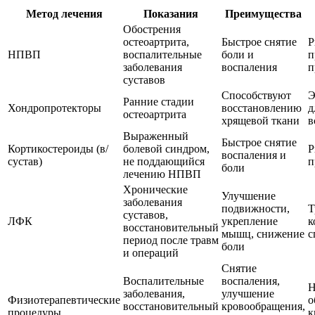
Метод лечения
Показания
Преимущества
Обострения
остеоартрита,
Быстрое снятие
Р
НПВП
воспалительные
боли и
п
заболевания
воспаления
п
суставов
Способствуют
Э
Ранние стадии
Хондропротекторы
восстановлению
д
остеоартрита
хрящевой ткани
в
Выраженный
Быстрое снятие
Кортикостероиды (в/
болевой синдром,
Р
воспаления и
сустав)
не поддающийся
п
боли
лечению НПВП
Хронические
Улучшение
заболевания
подвижности,
Т
суставов,
ЛФК
укрепление
к
восстановительный
мышц, снижение
с
период после травм
боли
и операций
Снятие
Воспалительные
воспаления,
Н
заболевания,
улучшение
Физиотерапевтические
о
восстановительный
кровообращения,
процедуры
к