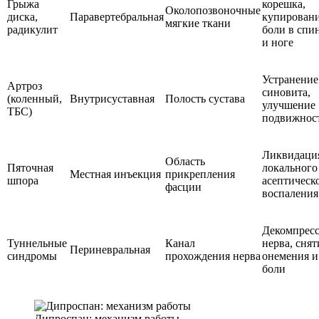
Грыжа
корешка,
Околопозвоночные
диска,
Паравертебральная
купирован
мягкие ткани
радикулит
боли в спи
и ноге
Устранение
Артроз
синовита,
(коленный,
Внутрисуставная
Полость сустава
улучшение
ТБС)
подвижнос
Ликвидаци
Область
Пяточная
локального
Местная инъекция
прикрепления
шпора
асептическ
фасции
воспаления
Декомпрес
Туннельные
Канал
нерва, снят
Периневральная
синдромы
прохождения нерва
онемения и
боли
Дипроспан: механизм работы