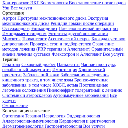
Холтеровское ЭКГ
Косметология
Восстановление после родов
Узи
Все услуги
Ортопедия
Артроз
Протрузия межпозвонкового диска
Экструзия
межпозвонкового диска
Рецидив грыжи после операции
Остеохондроз
Эпикондилит
Плечелопаточный периартрит
Импиджмент синдром
Энтезиты другой локализации
Миозиты
Трохантерит
Асептический некроз
Блокада суставов
дипроспаном
Проверка стоп и подбор стелек
Сравнение
методов лечения (PRP терапия и Аллоплант)
Сравнительный
анализ лечения суставов Флексотрон и Аллоплант
Все услуги
Терапия
Гепатозы
Сахарный диабет
Панкреатит
Частые простуды,
ослабленный иммунитет
Импотенция
Хронический
простатит
Заболеваний кожи
Заболевания желудочно-
кишечного тракта, в том числе язвы
Бронхо-легочные
заболевания, в том числе ХОБЛ, астма
Постковидные
легочные осложнения
Пиелонефрит толерантный к лечению
Системный атеросклероз
Аутоиммунные заболевания
Все
услуги
Омоложение
Консультация и лечение
Ортопедия
Терапия
Неврология
Эндокринология
Аллергология-иммунология
Кардиология и аритмология
Дерматовенерология
Гастроэнтерология
Все услуги