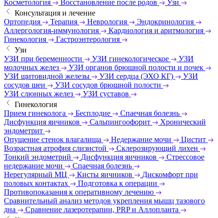
Косметология
Восстановление после родов
Узи
Консультация и лечение
Ортопедия
Терапия
Неврология
Эндокринология
Аллергология-иммунология
Кардиология и аритмология
Гинекология
Гастроэнтерология
Узи
УЗИ при беременности
УЗИ гинекологическое
УЗИ
молочных желез
УЗИ органов брюшной полости и почек
УЗИ щитовидной железы
УЗИ сердца (ЭХО КГ)
УЗИ
сосудов шеи
УЗИ сосудов брюшной полости
УЗИ слюнных желез
УЗИ суставов
Гинекология
Прием гинеколога
Бесплодие
Спаечная болезнь
Дисфункция яичников
Сальпингоофорит
Хронический
эндометрит
Опущение стенок влагалища
Недержание мочи
Цистит
Возрастная атрофия слизистой
Склерозирующий лихен
Тонкий эндометрий
Дисфункция яичников
Стрессовое
недержание мочи
Спаечная болезнь
Нерегулярный МЦ
Кисты яичников
Дискомфорт при
половых контактах
Подготовка к операции
Противопоказания к оперативному лечению
Сравнительный анализ методов укрепления мышц тазового
дна
Сравнение лазеротерапии, PRP и Аллопланта