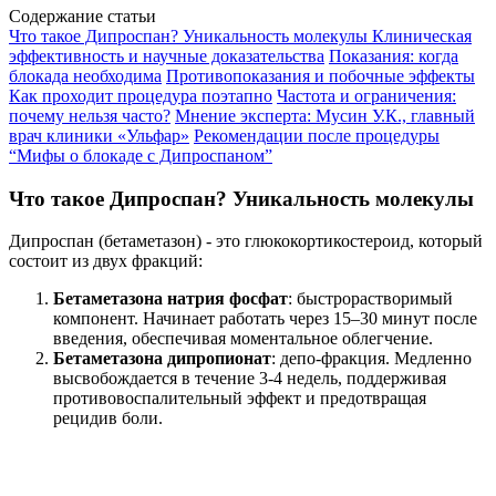
Содержание статьи
Что такое Дипроспан? Уникальность молекулы
Клиническая
эффективность и научные доказательства
Показания: когда
блокада необходима
Противопоказания и побочные эффекты
Как проходит процедура поэтапно
Частота и ограничения:
почему нельзя часто?
Мнение эксперта: Мусин У.К., главный
врач клиники «Ульфар»
Рекомендации после процедуры
“Мифы о блокаде с Дипроспаном”
Что такое Дипроспан? Уникальность молекулы
Дипроспан (бетаметазон) - это глюкокортикостероид, который
состоит из двух фракций:
Бетаметазона натрия фосфат
: быстрорастворимый
компонент. Начинает работать через 15–30 минут после
введения, обеспечивая моментальное облегчение.
Бетаметазона дипропионат
: депо-фракция. Медленно
высвобождается в течение 3-4 недель, поддерживая
противовоспалительный эффект и предотвращая
рецидив боли.