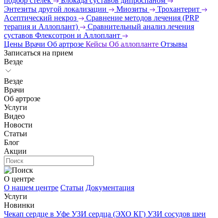
подбор стелек
Блокада суставов дипроспаном
Энтезиты другой локализации
Миозиты
Трохантерит
Асептический некроз
Сравнение методов лечения (PRP
терапия и Аллоплант)
Сравнительный анализ лечения
суставов Флексотрон и Аллоплант
Цены
Врачи
Об артрозе
Кейсы
Об аллопланте
Отзывы
Записаться на прием
Везде
Везде
Врачи
Об артрозе
Услуги
Видео
Новости
Статьи
Блог
Акции
О центре
О нашем центре
Статьи
Документация
Услуги
Новинки
Чекап сердце в Уфе
УЗИ сердца (ЭХО КГ)
УЗИ сосудов шеи