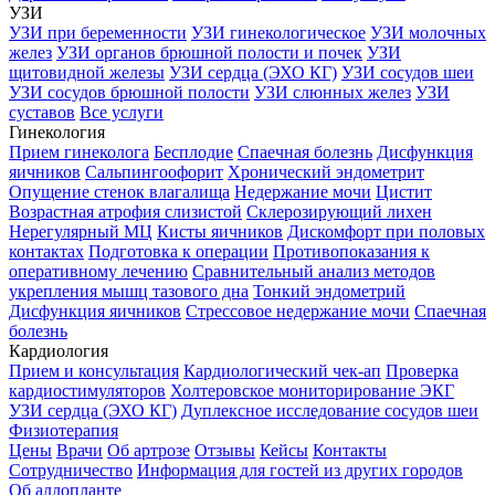
УЗИ
УЗИ при беременности
УЗИ гинекологическое
УЗИ молочных
желез
УЗИ органов брюшной полости и почек
УЗИ
щитовидной железы
УЗИ сердца (ЭХО КГ)
УЗИ сосудов шеи
УЗИ сосудов брюшной полости
УЗИ слюнных желез
УЗИ
суставов
Все услуги
Гинекология
Прием гинеколога
Бесплодие
Спаечная болезнь
Дисфункция
яичников
Сальпингоофорит
Хронический эндометрит
Опущение стенок влагалища
Недержание мочи
Цистит
Возрастная атрофия слизистой
Склерозирующий лихен
Нерегулярный МЦ
Кисты яичников
Дискомфорт при половых
контактах
Подготовка к операции
Противопоказания к
оперативному лечению
Сравнительный анализ методов
укрепления мышц тазового дна
Тонкий эндометрий
Дисфункция яичников
Стрессовое недержание мочи
Спаечная
болезнь
Кардиология
Прием и консультация
Кардиологический чек-ап
Проверка
кардиостимуляторов
Холтеровское мониторирование ЭКГ
УЗИ сердца (ЭХО КГ)
Дуплексное исследование сосудов шеи
Физиотерапия
Цены
Врачи
Об артрозе
Отзывы
Кейсы
Контакты
Сотрудничество
Информация для гостей из других городов
Об аллопланте