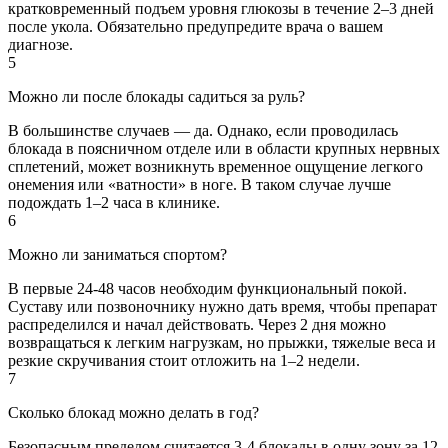
кратковременный подъем уровня глюкозы в течение 2–3 дней
после укола. Обязательно предупредите врача о вашем
диагнозе.
5
Можно ли после блокады садиться за руль?
В большинстве случаев — да. Однако, если проводилась
блокада в поясничном отделе или в области крупных нервных
сплетений, может возникнуть временное ощущение легкого
онемения или «ватности» в ноге. В таком случае лучше
подождать 1–2 часа в клинике.
6
Можно ли заниматься спортом?
В первые 24-48 часов необходим функциональный покой.
Суставу или позвоночнику нужно дать время, чтобы препарат
распределился и начал действовать. Через 2 дня можно
возвращаться к легким нагрузкам, но прыжки, тяжелые веса и
резкие скручивания стоит отложить на 1–2 недели.
7
Сколько блокад можно делать в год?
Безопасным пределом считается 3-4 блокады в одну зону за 12