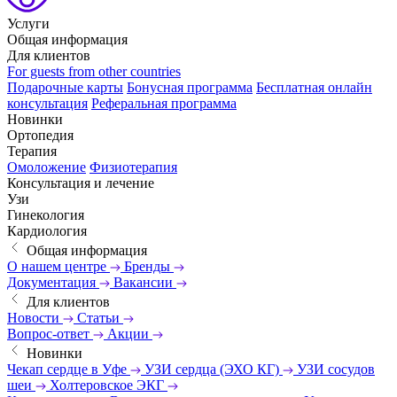
Услуги
Общая информация
Для клиентов
For guests from other countries
Подарочные карты
Бонусная программа
Бесплатная онлайн
консультация
Реферальная программа
Новинки
Ортопедия
Терапия
Омоложение
Физиотерапия
Консультация и лечение
Узи
Гинекология
Кардиология
Общая информация
О нашем центре
Бренды
Документация
Вакансии
Для клиентов
Новости
Статьи
Вопрос-ответ
Акции
Новинки
Чекап сердце в Уфе
УЗИ сердца (ЭХО КГ)
УЗИ сосудов
шеи
Холтеровское ЭКГ