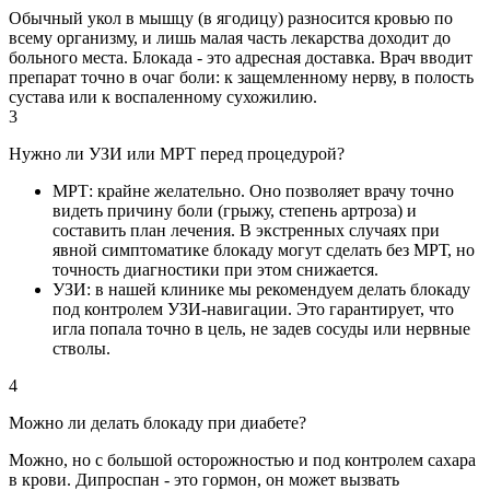
Обычный укол в мышцу (в ягодицу) разносится кровью по
всему организму, и лишь малая часть лекарства доходит до
больного места. Блокада - это адресная доставка. Врач вводит
препарат точно в очаг боли: к защемленному нерву, в полость
сустава или к воспаленному сухожилию.
3
Нужно ли УЗИ или МРТ перед процедурой?
МРТ: крайне желательно. Оно позволяет врачу точно
видеть причину боли (грыжу, степень артроза) и
составить план лечения. В экстренных случаях при
явной симптоматике блокаду могут сделать без МРТ, но
точность диагностики при этом снижается.
УЗИ: в нашей клинике мы рекомендуем делать блокаду
под контролем УЗИ-навигации. Это гарантирует, что
игла попала точно в цель, не задев сосуды или нервные
стволы.
4
Можно ли делать блокаду при диабете?
Можно, но с большой осторожностью и под контролем сахара
в крови. Дипроспан - это гормон, он может вызвать