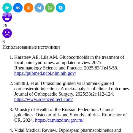
26
6
Использованные источники
Karateev AE, Lila AM. Glucocorticoids in the treatment of
local pain syndromes: an updated review 2025.
Rheumatology Science and Practice. 2025;63(1):45-58.
https://pubmed.ncbi.nlm.nih.gov/
Smith J, et al. Ultrasound-guided vs landmark-guided
corticosteroid injections: A meta-analysis of clinical outcomes.
Journal of Orthopaedic Surgery. 2025;33(2):112-124.
https://www.sciencedirect.com/
Ministry of Health of the Russian Federation. Clinical
guidelines: Osteoarthritis and Spondylarthritis. Rubricator of
CR. 2024.
https://cr.minzdrav.gov.ru/
Vidal Medical Review. Diprospan: pharmacokinetics and