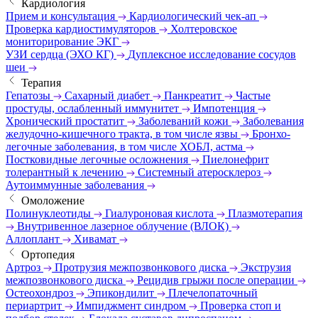
Кардиология
Прием и консультация
Кардиологический чек-ап
Проверка кардиостимуляторов
Холтеровское
мониторирование ЭКГ
УЗИ сердца (ЭХО КГ)
Дуплексное исследование сосудов
шеи
Терапия
Гепатозы
Сахарный диабет
Панкреатит
Частые
простуды, ослабленный иммунитет
Импотенция
Хронический простатит
Заболеваний кожи
Заболевания
желудочно-кишечного тракта, в том числе язвы
Бронхо-
легочные заболевания, в том числе ХОБЛ, астма
Постковидные легочные осложнения
Пиелонефрит
толерантный к лечению
Системный атеросклероз
Аутоиммунные заболевания
Омоложение
Полинуклеотиды
Гиалуроновая кислота
Плазмотерапия
Внутривенное лазерное облучение (ВЛОК)
Аллоплант
Хивамат
Ортопедия
Артроз
Протрузия межпозвонкового диска
Экструзия
межпозвонкового диска
Рецидив грыжи после операции
Остеохондроз
Эпикондилит
Плечелопаточный
периартрит
Импиджмент синдром
Проверка стоп и