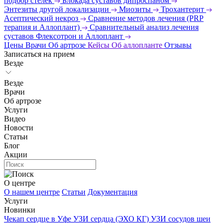
подбор стелек
Блокада суставов дипроспаном
Энтезиты другой локализации
Миозиты
Трохантерит
Асептический некроз
Сравнение методов лечения (PRP
терапия и Аллоплант)
Сравнительный анализ лечения
суставов Флексотрон и Аллоплант
Цены
Врачи
Об артрозе
Кейсы
Об аллопланте
Отзывы
Записаться на прием
Везде
Везде
Врачи
Об артрозе
Услуги
Видео
Новости
Статьи
Блог
Акции
О центре
О нашем центре
Статьи
Документация
Услуги
Новинки
Чекап сердце в Уфе
УЗИ сердца (ЭХО КГ)
УЗИ сосудов шеи