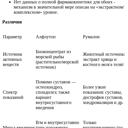
Нет данных о полной фармакокинетике для обоих -
механизм в значительной мере описан на «экстрактном/
комплексном» уровне.
Различия
Параметр
Алфлутоп
Румалон
Биоконцентрат из
Источник
Животный источник:
морской рыбы
активных
экстракт хряща и
(растительно/морской
веществ
костного мозга телят
источник)
Помимо суставов —
остеохондроз,
Более узкие
Спектр
спондилез; также
показания: суставы,
показаний
вариант
дистрофия суставов,
внутрисуставного
хондромаляция и др.
введения
В/м и внутрисуставно
Только
Метод введения
(при поражении
внутримышечно (по