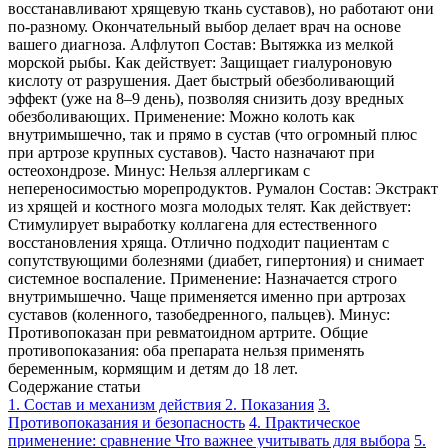
восстанавливают хрящевую ткань суставов), но работают они
по-разному. Окончательный выбор делает врач на основе
вашего диагноза. Алфлутоп Состав: Вытяжка из мелкой
морской рыбы. Как действует: Защищает гиалуроновую
кислоту от разрушения. Дает быстрый обезболивающий
эффект (уже на 8–9 день), позволяя снизить дозу вредных
обезболивающих. Применение: Можно колоть как
внутримышечно, так и прямо в сустав (что огромный плюс
при артрозе крупных суставов). Часто назначают при
остеохондрозе. Минус: Нельзя аллергикам с
непереносимостью морепродуктов. Румалон Состав: Экстракт
из хрящей и костного мозга молодых телят. Как действует:
Стимулирует выработку коллагена для естественного
восстановления хряща. Отлично подходит пациентам с
сопутствующими болезнями (диабет, гипертония) и снимает
системное воспаление. Применение: Назначается строго
внутримышечно. Чаще применяется именно при артрозах
суставов (коленного, тазобедренного, пальцев). Минус:
Противопоказан при ревматоидном артрите. Общие
противопоказания: оба препарата нельзя применять
беременным, кормящим и детям до 18 лет.
Содержание статьи
1. Состав и механизм действия
2. Показания
3.
Противопоказания и безопасность
4. Практическое
применение: сравнение
Что важнее учитывать для выбора
5.