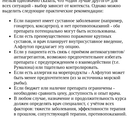
Нельзя однозначно сказать, что «один лучше другого» для
всех ситуаций - выбор зависит от контекста. Однако можно
выделить следующие практические рекомендации:
Если пациент имеет суставное заболевание (например,
гонартроз, коксартроз), и нет противопоказаний - оба
препарата потенциально могут быть использованы.
Если есть преимущественно поражение крупных
суставов, и врач планирует внутрисуставное введение,
Алфлутоп предлагает эту опцию.
Если у пациента есть связь с приёмом антикоагулянтов/
антиагрегантов, возможно предпочтительнее избегать
препарата с предупреждением о взаимодействии (т.е.
Румалона) или тщательно контролировать.
Если есть аллергия на морепродукты - Алфлутоп может
быть менее предпочтителен (из за источника морской
рыбы).
Если бюджет или наличие препарата ограничены -
необходимо сравнить цену, доступность и опыт врача.
В любом случае, назначение и продолжительность курса
должен определять врач специалист, с учётом всех
факторов: тяжести заболевания, эффективности терапия
в прошлом, сопутствующей терапии, противопоказаний.