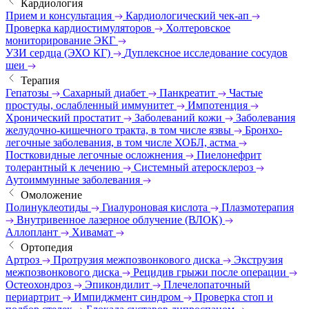
Кардиология
Прием и консультация
Кардиологический чек-ап
Проверка кардиостимуляторов
Холтеровское
мониторирование ЭКГ
УЗИ сердца (ЭХО КГ)
Дуплексное исследование сосудов
шеи
Терапия
Гепатозы
Сахарный диабет
Панкреатит
Частые
простуды, ослабленный иммунитет
Импотенция
Хронический простатит
Заболеваний кожи
Заболевания
желудочно-кишечного тракта, в том числе язвы
Бронхо-
легочные заболевания, в том числе ХОБЛ, астма
Постковидные легочные осложнения
Пиелонефрит
толерантный к лечению
Системный атеросклероз
Аутоиммунные заболевания
Омоложение
Полинуклеотиды
Гиалуроновая кислота
Плазмотерапия
Внутривенное лазерное облучение (ВЛОК)
Аллоплант
Хивамат
Ортопедия
Артроз
Протрузия межпозвонкового диска
Экструзия
межпозвонкового диска
Рецидив грыжи после операции
Остеохондроз
Эпикондилит
Плечелопаточный
периартрит
Импиджмент синдром
Проверка стоп и