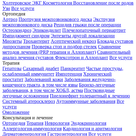
Холтеровское ЭКГ
Косметология
Восстановление после родов
Узи
Все услуги
Ортопедия
Артроз
Протрузия межпозвонкового диска
Экструзия
межпозвонкового диска
Рецидив грыжи после операции
Остеохондроз
Эпикондилит
Плечелопаточный периартрит
Импиджмент синдром
Энтезиты другой локализации
Миозиты
Трохантерит
Асептический некроз
Блокада суставов
дипроспаном
Проверка стоп и подбор стелек
Сравнение
методов лечения (PRP терапия и Аллоплант)
Сравнительный
анализ лечения суставов Флексотрон и Аллоплант
Все услуги
Терапия
Гепатозы
Сахарный диабет
Панкреатит
Частые простуды,
ослабленный иммунитет
Импотенция
Хронический
простатит
Заболеваний кожи
Заболевания желудочно-
кишечного тракта, в том числе язвы
Бронхо-легочные
заболевания, в том числе ХОБЛ, астма
Постковидные
легочные осложнения
Пиелонефрит толерантный к лечению
Системный атеросклероз
Аутоиммунные заболевания
Все
услуги
Омоложение
Консультация и лечение
Ортопедия
Терапия
Неврология
Эндокринология
Аллергология-иммунология
Кардиология и аритмология
Дерматовенерология
Гастроэнтерология
Все услуги