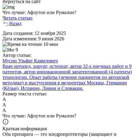
Вернуться на сайт
Что лучше: Афлутоп или Румалон?
Читать статью
Назад
Дата создания:
12 ноября 2025
Дата изменения:
9 июня 2026
10 мин
9
Автор статьи:
Мусин Ульфат Камилович
Врач ортопед, хирург, остеопат, автор 32-х научных работ и 9
патентов, автор инновационной запатентованной (4 патента)
технологии. Опыт работы (лечение пациентов по авторской
методике) и выступления в медцентрах Москвы, Германии
(Кёльн), Испании, Ливии и Словакии.
Размер текста статьи:
А
А
А
Что лучше: Афлутоп или Румалон?
Краткая информация
Оба препарата — это хондропротекторы (защищают и