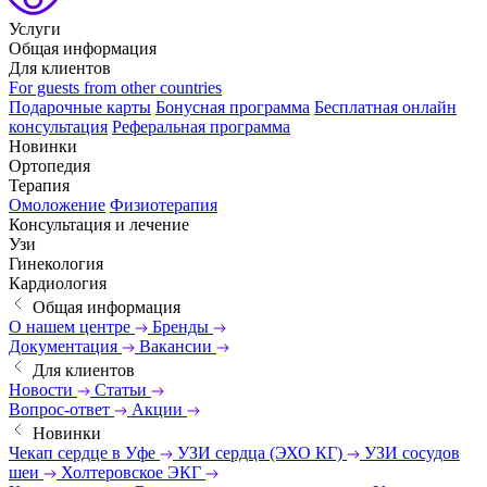
Услуги
Общая информация
Для клиентов
For guests from other countries
Подарочные карты
Бонусная программа
Бесплатная онлайн
консультация
Реферальная программа
Новинки
Ортопедия
Терапия
Омоложение
Физиотерапия
Консультация и лечение
Узи
Гинекология
Кардиология
Общая информация
О нашем центре
Бренды
Документация
Вакансии
Для клиентов
Новости
Статьи
Вопрос-ответ
Акции
Новинки
Чекап сердце в Уфе
УЗИ сердца (ЭХО КГ)
УЗИ сосудов
шеи
Холтеровское ЭКГ