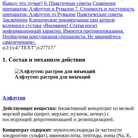
Вывод: что лучше?
6. Практичные советы
Сравнение
препаратов: Алфлутоп и Румалон
7. Стоимость и доступность
препаратов: Алфлутоп vs Румалон
Практические советы
Заключение
Клинические рекомендации при артрозе
коленного сустава
«Внимание! Статья носит
информационный характер. Имеются противопоказания.
Необходима консультация специалиста. Не занимайтесь
самолечением».
a:2:{s:4:"TEXT";s:27717:"
1. Состав и механизм действия
Алфлутоп: растров для инъекций
А
лфлутоп
Действующее вещество:
биоактивный концентрат из мелкой
морской рыбы (шпрот, мерланг, пузанок, анчоус) с
последующей депротеинизацией и делипидизацией.
Концентрат содержит
: мукополисахариды (в частности
хондроитин сульфат), аминокислоты, пептиды, ионы (Na, K,