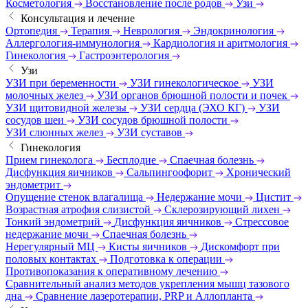
Косметология
Восстановление после родов
Узи
Консультация и лечение
Ортопедия
Терапия
Неврология
Эндокринология
Аллергология-иммунология
Кардиология и аритмология
Гинекология
Гастроэнтерология
Узи
УЗИ при беременности
УЗИ гинекологическое
УЗИ
молочных желез
УЗИ органов брюшной полости и почек
УЗИ щитовидной железы
УЗИ сердца (ЭХО КГ)
УЗИ
сосудов шеи
УЗИ сосудов брюшной полости
УЗИ слюнных желез
УЗИ суставов
Гинекология
Прием гинеколога
Бесплодие
Спаечная болезнь
Дисфункция яичников
Сальпингоофорит
Хронический
эндометрит
Опущение стенок влагалища
Недержание мочи
Цистит
Возрастная атрофия слизистой
Склерозирующий лихен
Тонкий эндометрий
Дисфункция яичников
Стрессовое
недержание мочи
Спаечная болезнь
Нерегулярный МЦ
Кисты яичников
Дискомфорт при
половых контактах
Подготовка к операции
Противопоказания к оперативному лечению
Сравнительный анализ методов укрепления мышц тазового
дна
Сравнение лазеротерапии, PRP и Аллопланта