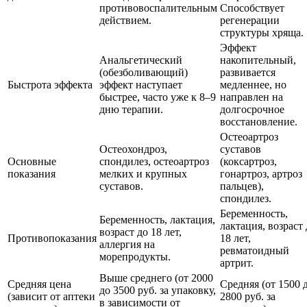
противовоспалительным
Способствует
действием.
регенерации
структуры хряща.
Эффект
Анальгетический
накопительный,
(обезболивающий)
развивается
Быстрота эффекта
эффект наступает
медленнее, но
быстрее, часто уже к 8–9
направлен на
дню терапии.
долгосрочное
восстановление.
Остеоартроз
Остеохондроз,
суставов
Основные
спондилез, остеоартроз
(коксартроз,
показания
мелких и крупных
гонартроз, артроз
суставов.
пальцев),
спондилез.
Беременность,
Беременность, лактация,
лактация, возраст 
возраст до 18 лет,
Противопоказания
18 лет,
аллергия на
ревматоидный
морепродукты.
артрит.
Выше среднего (от 2000
Средняя цена
Средняя (от 1500 
до 3500 руб. за упаковку,
(зависит от аптеки
2800 руб. за
в зависимости от