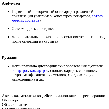
Алфлутоп
Первичный и вторичный остеоартроз различной
локализации (например, коксартроз, гонартроз,
артроз
мелких суставов
)
Остеохондроз, спондилез
Дополнительные показания: восстановительный период
после операций на суставах.
Румалон
Дегенеративно дистрофические заболевания суставов:
гонартроз
,
коксартроз
,
спондилоартроз, спондилез,
артроз межфаланговых суставов, хондромаляция
надколенника и др.
Авторская методика воздействия аллопланта на регенерацию
Об авторе
Об аллопланте
Патенты, награды и др