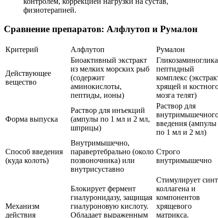
контролем, коррекцией нагрузки на сустав,
физиотерапией.
Сравнение препаратов: Алфлутоп и Румалон
Критерий
Алфлутоп
Румалон
Биоактивный экстракт
Гликозаминоглика
из мелких морских рыб
пептидный
Действующее
(содержит
комплекс (экстрак
вещество
аминокислоты,
хрящей и костног
пептиды, ионы)
мозга телят)
Раствор для
Раствор для инъекций
внутримышечног
Форма выпуска
(ампулы по 1 мл и 2 мл,
введения (ампулы
шприцы)
по 1 мл и 2 мл)
Внутримышечно,
Способ введения
паравертебрально (около
Строго
(куда колоть)
позвоночника) или
внутримышечно
внутрисуставно
Стимулирует синт
Блокирует фермент
коллагена и
гиалуронидазу, защищая
компонентов
Механизм
гиалуроновую кислоту.
хрящевого
действия
Обладает выраженным
матрикса.