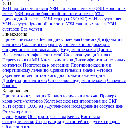
УЗИ
УЗИ при беременности
УЗИ гинекологическое
УЗИ молочных
желез
УЗИ органов брюшной полости и почек
УЗИ
щитовидной железы
УЗИ сердца (ЭХО КГ)
УЗИ сосудов шеи
УЗИ сосудов брюшной полости
УЗИ слюнных желез
УЗИ
суставов
Все услуги
Гинекология
Прием гинеколога
Бесплодие
Спаечная болезнь
Дисфункция
яичников
Сальпингоофорит
Хронический эндометрит
Опущение стенок влагалища
Недержание мочи
Цистит
Возрастная атрофия слизистой
Склерозирующий лихен
Нерегулярный МЦ
Кисты яичников
Дискомфорт при половых
контактах
Подготовка к операции
Противопоказания к
оперативному лечению
Сравнительный анализ методов
укрепления мышц тазового дна
Тонкий эндометрий
Дисфункция яичников
Стрессовое недержание мочи
Спаечная
болезнь
Кардиология
Прием и консультация
Кардиологический чек-ап
Проверка
кардиостимуляторов
Холтеровское мониторирование ЭКГ
УЗИ сердца (ЭХО КГ)
Дуплексное исследование сосудов шеи
Физиотерапия
Цены
Врачи
Об артрозе
Отзывы
Кейсы
Контакты
Сотрудничество
Информация для гостей из других городов
Об аллопланте