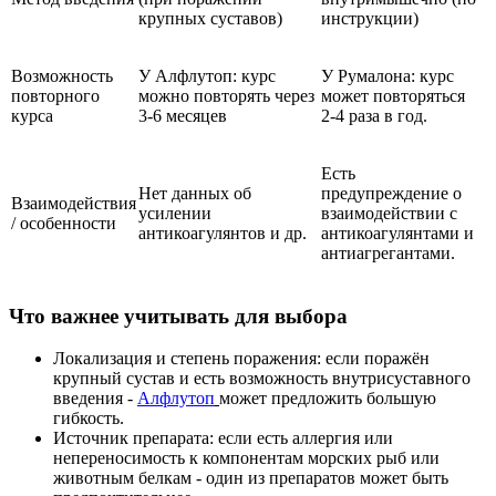
крупных суставов)
инструкции)
Возможность
У Алфлутоп: курс
У Румалона: курс
повторного
можно повторять через
может повторяться
курса
3‑6 месяцев
2‑4 раза в год.
Есть
Нет данных об
предупреждение о
Взаимодействия
усилении
взаимодействии с
/ особенности
антикоагулянтов и др.
антикоагулянтами и
антиагрегантами.
Что важнее учитывать для выбора
Локализация и степень поражения: если поражён
крупный сустав и есть возможность внутрисуставного
введения -
Алфлутоп
может предложить большую
гибкость.
Источник препарата: если есть аллергия или
непереносимость к компонентам морских рыб или
животным белкам - один из препаратов может быть