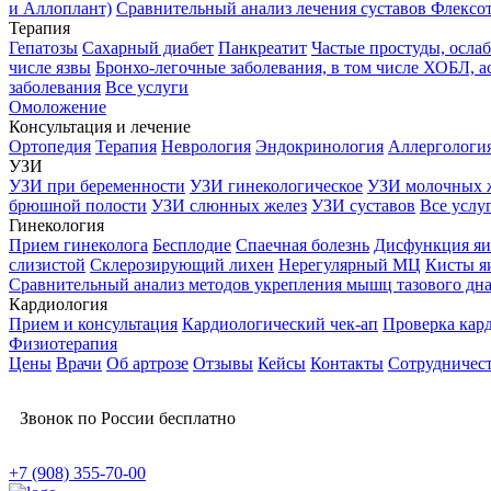
и Аллоплант)
Сравнительный анализ лечения суставов Флексо
Терапия
Гепатозы
Сахарный диабет
Панкреатит
Частые простуды, осл
числе язвы
Бронхо-легочные заболевания, в том числе ХОБЛ, а
заболевания
Все услуги
Омоложение
Консультация и лечение
Ортопедия
Терапия
Неврология
Эндокринология
Аллергологи
УЗИ
УЗИ при беременности
УЗИ гинекологическое
УЗИ молочных 
брюшной полости
УЗИ слюнных желез
УЗИ суставов
Все услу
Гинекология
Прием гинеколога
Бесплодие
Спаечная болезнь
Дисфункция яи
слизистой
Склерозирующий лихен
Нерегулярный МЦ
Кисты я
Сравнительный анализ методов укрепления мышц тазового дн
Кардиология
Прием и консультация
Кардиологический чек-ап
Проверка кар
Физиотерапия
Цены
Врачи
Об артрозе
Отзывы
Кейсы
Контакты
Сотрудничес
Звонок по России бесплатно
+7 (908) 355-70-00