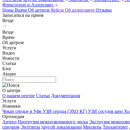
Флексотрон и Аллоплант
Цены
Врачи
Об артрозе
Кейсы
Об аллопланте
Отзывы
Записаться на прием
Везде
Везде
Врачи
Об артрозе
Услуги
Видео
Новости
Статьи
Блог
Акции
О центре
О нашем центре
Статьи
Документация
Услуги
Новинки
Чекап сердце в Уфе
УЗИ сердца (ЭХО КГ)
УЗИ сосудов шеи
Хо
Ортопедия
Артроз
Протрузия межпозвонкового диска
Экструзия межпозво
синдром
Энтезиты другой локализации
Миозиты
Трохантерит