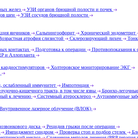
ных желез
УЗИ органов брюшной полости и почек
дов шеи
УЗИ сосудов брюшной полости
ция яичников
Сальпингоофорит
Хронический эндометрит
Возрастная атрофия слизистой
Склерозирующий лихен
Тонк
вых контактах
Подготовка к операции
Противопоказания к
RP и Аллопланта
 кардиостимуляторов
Холтеровское мониторирование ЭКГ
и
ы, ослабленный иммунитет
Импотенция
лудочно-кишечного тракта, в том числе язвы
Бронхо-легочные
ный к лечению
Системный атеросклероз
Аутоиммунные заб
Внутривенное лазерное облучение (ВЛОК)
позвонкового диска
Рецидив грыжи после операции
т
Импиджмент синдром
Проверка стоп и подбор стелек
Бл
ептический некроз
Сравнение методов лечения (PRP терапия