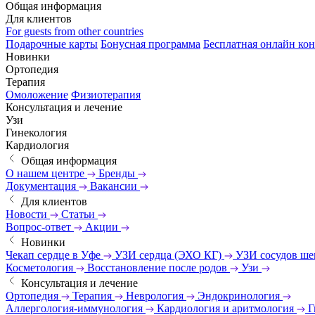
Общая информация
Для клиентов
For guests from other countries
Подарочные карты
Бонусная программа
Бесплатная онлайн кон
Новинки
Ортопедия
Терапия
Омоложение
Физиотерапия
Консультация и лечение
Узи
Гинекология
Кардиология
Общая информация
О нашем центре
Бренды
Документация
Вакансии
Для клиентов
Новости
Статьи
Вопрос-ответ
Акции
Новинки
Чекап сердце в Уфе
УЗИ сердца (ЭХО КГ)
УЗИ сосудов ш
Косметология
Восстановление после родов
Узи
Консультация и лечение
Ортопедия
Терапия
Неврология
Эндокринология
Аллергология-иммунология
Кардиология и аритмология
Г