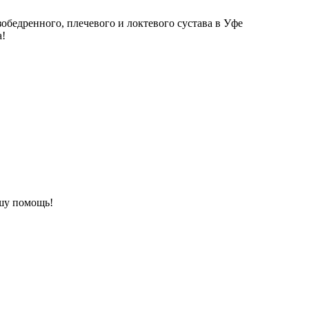
зобедренного, плечевого и локтевого сустава в Уфе
а!
шу помощь!