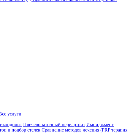
Все услуги
икондилит
Плечелопаточный периартрит
Импиджмент
топ и подбор стелек
Сравнение методов лечения (PRP терапия