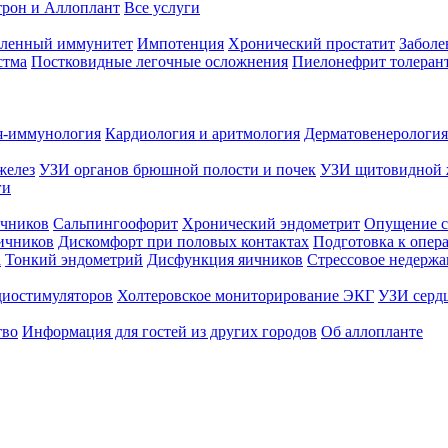
трон и Аллоплант
Все услуги
абленный иммунитет
Импотенция
Хронический простатит
Заболе
стма
Постковидные легочные осложнения
Пиелонефрит толеран
я-иммунология
Кардиология и аритмология
Дерматовенерология
желез
УЗИ органов брюшной полости и почек
УЗИ щитовидной 
ги
чников
Сальпингоофорит
Хронический эндометрит
Опущение с
ичников
Дискомфорт при половых контактах
Подготовка к опер
а
Тонкий эндометрий
Дисфункция яичников
Стрессовое недержа
диостимуляторов
Холтеровское мониторирование ЭКГ
УЗИ серд
тво
Информация для гостей из других городов
Об аллопланте