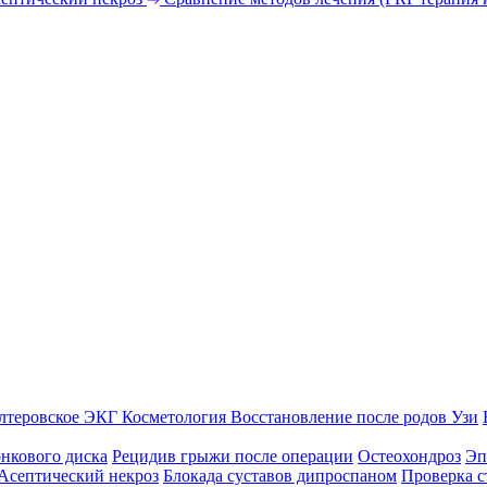
лтеровское ЭКГ
Косметология
Восстановление после родов
Узи
нкового диска
Рецидив грыжи после операции
Остеохондроз
Эп
Асептический некроз
Блокада суставов дипроспаном
Проверка с