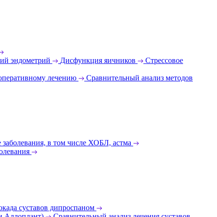
ий эндометрий
Дисфункция яичников
Стрессовое
 оперативному лечению
Сравнительный анализ методов
 заболевания, в том числе ХОБЛ, астма
олевания
окада суставов дипроспаном
 и Аллоплант)
Сравнительный анализ лечения суставов