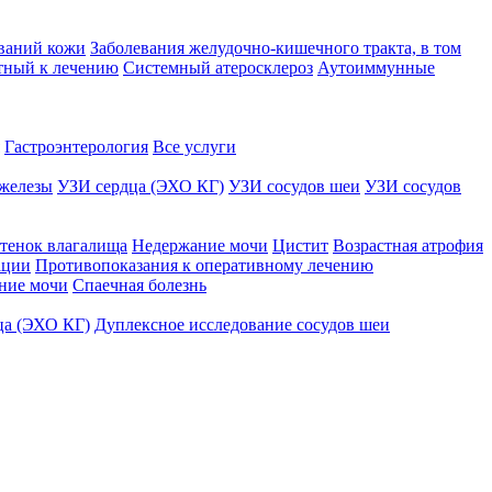
ваний кожи
Заболевания желудочно-кишечного тракта, в том
тный к лечению
Системный атеросклероз
Аутоиммунные
Гастроэнтерология
Все услуги
железы
УЗИ сердца (ЭХО КГ)
УЗИ сосудов шеи
УЗИ сосудов
тенок влагалища
Недержание мочи
Цистит
Возрастная атрофия
ации
Противопоказания к оперативному лечению
ние мочи
Спаечная болезнь
ца (ЭХО КГ)
Дуплексное исследование сосудов шеи