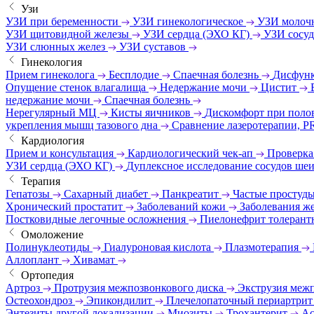
Узи
УЗИ при беременности
УЗИ гинекологическое
УЗИ молоч
УЗИ щитовидной железы
УЗИ сердца (ЭХО КГ)
УЗИ сосу
УЗИ слюнных желез
УЗИ суставов
Гинекология
Прием гинеколога
Бесплодие
Спаечная болезнь
Дисфунк
Опущение стенок влагалища
Недержание мочи
Цистит
недержание мочи
Спаечная болезнь
Нерегулярный МЦ
Кисты яичников
Дискомфорт при поло
укрепления мышц тазового дна
Сравнение лазеротерапии, P
Кардиология
Прием и консультация
Кардиологический чек-ап
Проверка
УЗИ сердца (ЭХО КГ)
Дуплексное исследование сосудов ше
Терапия
Гепатозы
Сахарный диабет
Панкреатит
Частые простуд
Хронический простатит
Заболеваний кожи
Заболевания же
Постковидные легочные осложнения
Пиелонефрит толерант
Омоложение
Полинуклеотиды
Гиалуроновая кислота
Плазмотерапия
Аллоплант
Хивамат
Ортопедия
Артроз
Протрузия межпозвонкового диска
Экструзия меж
Остеохондроз
Эпикондилит
Плечелопаточный периартри
Энтезиты другой локализации
Миозиты
Трохантерит
Ас